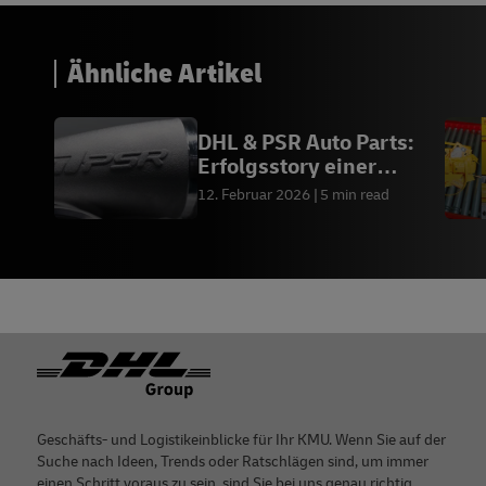
Ähnliche Artikel
DHL & PSR Auto Parts:
Erfolgsstory einer
globalen Expansion
12. Februar 2026
5 min read
Footer
Geschäfts- und Logistikeinblicke für Ihr KMU. Wenn Sie auf der
Suche nach Ideen, Trends oder Ratschlägen sind, um immer
einen Schritt voraus zu sein, sind Sie bei uns genau richtig.