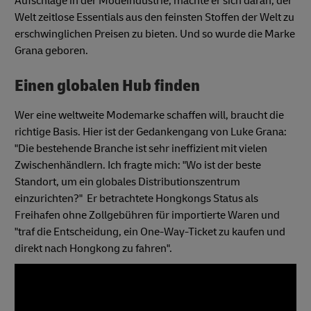
Aufschläge in der Modeindustrie, machte er sich daran, der
Welt zeitlose Essentials aus den feinsten Stoffen der Welt zu
erschwinglichen Preisen zu bieten. Und so wurde die Marke
Grana geboren.
Einen globalen Hub finden
Wer eine weltweite Modemarke schaffen will, braucht die
richtige Basis. Hier ist der Gedankengang von Luke Grana:
"Die bestehende Branche ist sehr ineffizient mit vielen
Zwischenhändlern. Ich fragte mich: "Wo ist der beste
Standort, um ein globales Distributionszentrum
einzurichten?" Er betrachtete Hongkongs Status als
Freihafen ohne Zollgebühren für importierte Waren und
"traf die Entscheidung, ein One-Way-Ticket zu kaufen und
direkt nach Hongkong zu fahren".