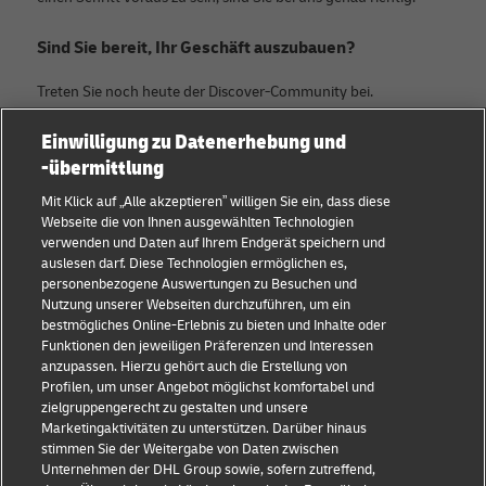
Sind Sie bereit, Ihr Geschäft auszubauen?
Treten Sie noch heute der Discover-Community bei.
Einwilligung zu Datenerhebung und
Kategorien
Firma
-übermittlung
KMU Ratgeber
Über DHL
Mit Klick auf „Alle akzeptieren” willigen Sie ein, dass diese
Webseite die von Ihnen ausgewählten Technologien
E-Commerce Tipps
Kontakt
verwenden und Daten auf Ihrem Endgerät speichern und
auslesen darf. Diese Technologien ermöglichen es,
B2B-Beratung
Pressezentrum
personenbezogene Auswertungen zu Besuchen und
Nutzung unserer Webseiten durchzuführen, um ein
Logistik-Beratung
Nachhaltigkeit
bestmögliches Online-Erlebnis zu bieten und Inhalte oder
Funktionen den jeweiligen Präferenzen und Interessen
Neuigkeiten & Einblicke
Rechtliche Hinweise
anzupassen. Hierzu gehört auch die Erstellung von
Profilen, um unser Angebot möglichst komfortabel und
Versand mit DHL
Nutzungsbedingungen
zielgruppengerecht zu gestalten und unsere
Marketingaktivitäten zu unterstützen. Darüber hinaus
Branchen Insights
Privatsphäre
stimmen Sie der Weitergabe von Daten zwischen
Unternehmen der DHL Group sowie, sofern zutreffend,
Betrugserkennung