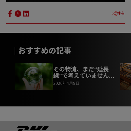
共有
おすすめの記事
その物流、まだ“延長
線”で考えていません
か？脱炭素時代に荷主が
2026年4月9日
迫られる変革
フッター