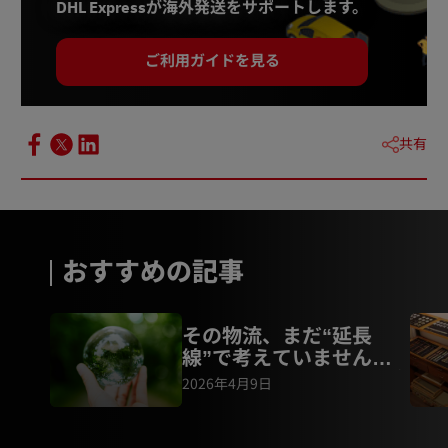
DHL Expressが海外発送をサポートします。
ご利用ガイドを見る
共有
おすすめの記事
その物流、まだ“延長
線”で考えていません
か？脱炭素時代に荷主が
2026年4月9日
迫られる変革