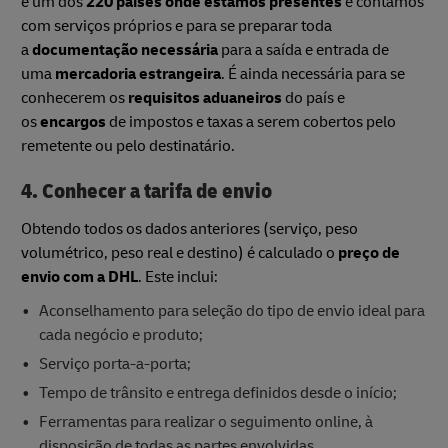
é um dos
220 países onde estamos presentes
e contamos
com serviços próprios e para se preparar toda
a
documentação necessária
para a saída e entrada de
uma
mercadoria estrangeira
. É ainda necessária para se
conhecerem os
requisitos aduaneiros
do país e
os
encargos
de impostos e taxas a serem cobertos pelo
remetente ou pelo destinatário.
4. Conhecer a tarifa de envio
Obtendo todos os dados anteriores (serviço, peso
volumétrico, peso real e destino) é calculado o
preço de
envio com a DHL
. Este inclui:
Aconselhamento para seleção do tipo de envio ideal para
cada negócio e produto;
Serviço porta-a-porta;
Tempo de trânsito e entrega definidos desde o início;
Ferramentas para realizar o seguimento online, à
disposição de todas as partes envolvidas.