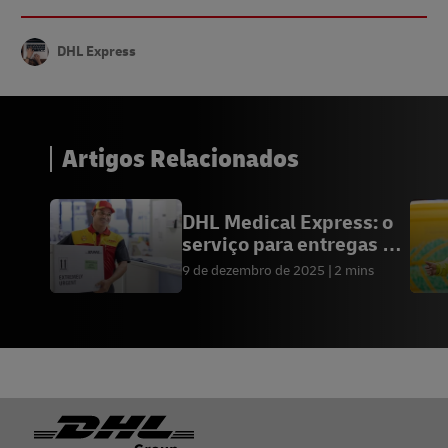
DHL Express
Artigos Relacionados
DHL Medical Express: o
serviço para entregas de
medicamentos
9 de dezembro de 2025
2 mins
Rodapé