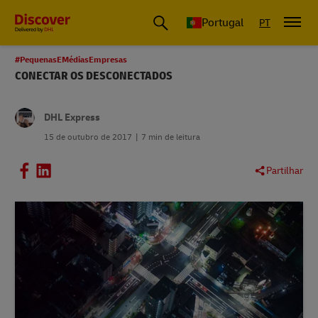
Portugal
PT
#PequenasEMédiasEmpresas
CONECTAR OS DESCONECTADOS
DHL Express
15 de outubro de 2017
7 min de leitura
Partilhar