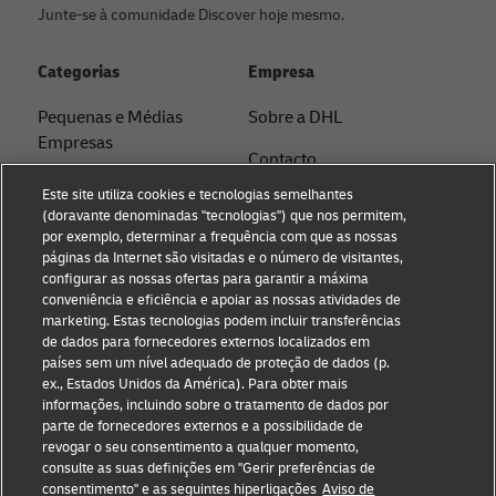
Junte-se à comunidade Discover hoje mesmo.
Categorias
Empresa
Pequenas e Médias
Sobre a DHL
Empresas
Contacto
E-Commerce
Este site utiliza cookies e tecnologias semelhantes
Comunicados de
(doravante denominadas "tecnologias") que nos permitem,
B2B
Imprensa
por exemplo, determinar a frequência com que as nossas
páginas da Internet são visitadas e o número de visitantes,
Logística
Sustentabilidade
configurar as nossas ofertas para garantir a máxima
conveniência e eficiência e apoiar as nossas atividades de
Notícias & Insights
Aviso Legal
marketing. Estas tecnologias podem incluir transferências
de dados para fornecedores externos localizados em
Enviar com a DHL
Termos de Utilização
países sem um nível adequado de proteção de dados (p.
ex., Estados Unidos da América). Para obter mais
Privacidade
informações, incluindo sobre o tratamento de dados por
parte de fornecedores externos e a possibilidade de
Configurações de cookies
revogar o seu consentimento a qualquer momento,
consulte as suas definições em "Gerir preferências de
consentimento" e as seguintes hiperligações
Aviso de