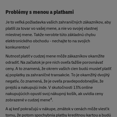
Problémy s menou a platbami
Je to veľká požiadavka vašich zahraničných zákazníkov, aby
platili za tovar vo vašej mene, a nie vo svojej vlastnej
miestnej mene. Takže nerobte túto základnú chybu
elektronického obchodu - nechajte to na svojich
konkurentov!
Nutnosť platiť v cudzej mene môže zákazníkov okamžite
odradiť. Na začiatok je pre nich oveľa ťažšie porovnávať
ceny. A to znamená, že okrem vašich cien budú musieť platiť
aj poplatky za zahraničné transakcie. To je okamžitý dvojitý
negatív, čo znamená, že je oveľa pravdepodobnejšie, že
prejdú a nakupujú inde. V skutočnosti 13% online
nakupujúcich opustí svoj nákupný košík, ak uvidia ceny
4
zobrazené v cudzej mene
.
A aj keď pokračujú v nákupe, zmätok v cenách môže viesť k
tomu, že potom spochybnia platby kreditnou kartou a budú