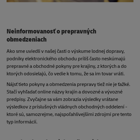
Neinformovanosť o prepravných
obmedzeniach
Ako sme uviedli v našej časti o výskume lodnej dopravy,
podniky elektronického obchodu príliš často neskúmajú
prepravné a obchodné pokyny pre krajiny, z ktorých a do
ktorých odosielajú, čo vedie k tomu, že sa im tovar vráti.
Nájsť tieto pokyny a obmedzenia prepravy tiež nie je ťažké.
Stačí vyhľadať online názvy krajín a dovozné a vývozné
predpisy. Zvyčajne sa vám zobrazia výsledky vrátane
výsledkov z príslušných vládnych obchodných oddelení -
ktoré sú, samozrejme, najspoľahlivejšími zdrojmi pre tento
typ informácií.