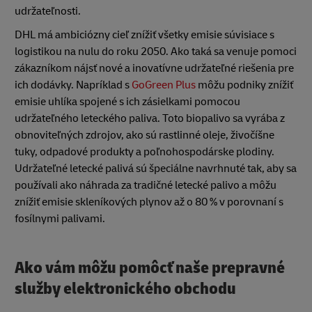
udržateľnosti.
DHL má ambiciózny cieľ znížiť všetky emisie súvisiace s
logistikou na nulu do roku 2050. Ako taká sa venuje pomoci
zákazníkom nájsť nové a inovatívne udržateľné riešenia pre
ich dodávky. Napríklad s
GoGreen Plus
môžu podniky znížiť
emisie uhlíka spojené s ich zásielkami pomocou
udržateľného leteckého paliva. Toto biopalivo sa vyrába z
obnoviteľných zdrojov, ako sú rastlinné oleje, živočíšne
tuky, odpadové produkty a poľnohospodárske plodiny.
Udržateľné letecké palivá sú špeciálne navrhnuté tak, aby sa
používali ako náhrada za tradičné letecké palivo a môžu
znížiť emisie skleníkových plynov až o 80 % v porovnaní s
fosílnymi palivami.
Ako vám môžu pomôcť naše prepravné
služby elektronického obchodu