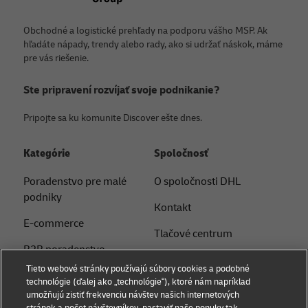
Obchodné a logistické prehľady na podporu vášho MSP. Ak
hľadáte nápady, trendy alebo rady, ako si udržať náskok, máme
pre vás riešenie.
Ste pripravení rozvíjať svoje podnikanie?
Pripojte sa ku komunite Discover ešte dnes.
Kategórie
Spoločnosť
Poradenstvo pre malé
O spoločnosti DHL
podniky
Kontakt
E-commerce
Tlačové centrum
B2B poradenstvo
Udržateľnosť
Tieto webové stránky používajú súbory cookies a podobné
Logistické poradenstvo
technológie (ďalej ako „technológie“), ktoré nám napríklad
Právne upozornenie
umožňujú zistiť frekvenciu návštev našich internetových
Novinky a postrehy