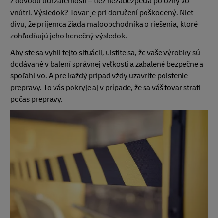
z dôvodu udržateľnosti – tiež nezabezpečia položky vo
vnútri. Výsledok? Tovar je pri doručení poškodený. Niet
divu, že príjemca žiada maloobchodníka o riešenia, ktoré
zohľadňujú jeho konečný výsledok.
Aby ste sa vyhli tejto situácii, uistite sa, že vaše výrobky sú
dodávané v balení správnej veľkosti a zabalené bezpečne a
spoľahlivo. A pre každý prípad vždy uzavrite poistenie
prepravy. To vás pokryje aj v prípade, že sa váš tovar stratí
počas prepravy.