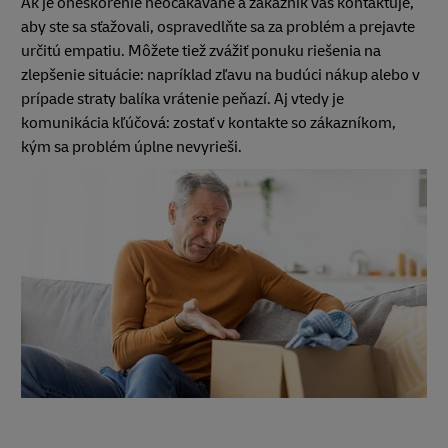
Ak je oneskorenie neočakávané a zákazník vás kontaktuje,
aby ste sa sťažovali, ospravedlňte sa za problém a prejavte
určitú empatiu. Môžete tiež zvážiť ponuku riešenia na
zlepšenie situácie: napríklad zľavu na budúci nákup alebo v
prípade straty balíka vrátenie peňazí. Aj vtedy je
komunikácia kľúčová: zostať v kontakte so zákazníkom,
kým sa problém úplne nevyrieši.