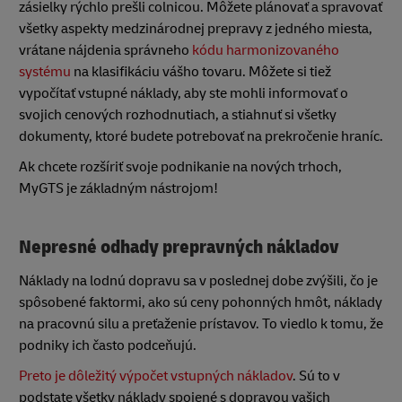
zásielky rýchlo prešli colnicou. Môžete plánovať a spravovať
všetky aspekty medzinárodnej prepravy z jedného miesta,
vrátane nájdenia správneho
kódu harmonizovaného
systému
na klasifikáciu vášho tovaru. Môžete si tiež
vypočítať vstupné náklady, aby ste mohli informovať o
svojich cenových rozhodnutiach, a stiahnuť si všetky
dokumenty, ktoré budete potrebovať na prekročenie hraníc.
Ak chcete rozšíriť svoje podnikanie na nových trhoch,
MyGTS je základným nástrojom!
Nepresné odhady prepravných nákladov
Náklady na lodnú dopravu sa v poslednej dobe zvýšili, čo je
spôsobené faktormi, ako sú ceny pohonných hmôt, náklady
na pracovnú silu a preťaženie prístavov. To viedlo k tomu, že
podniky ich často podceňujú.
Preto je dôležitý výpočet vstupných nákladov
. Sú to v
podstate všetky náklady spojené s dopravou vašich