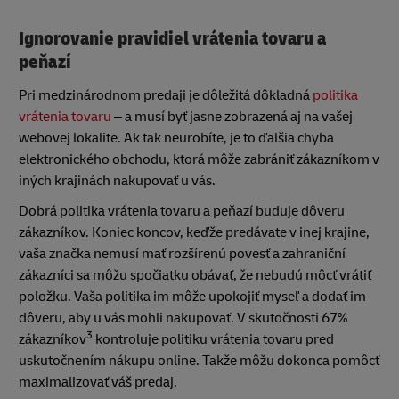
Ignorovanie pravidiel vrátenia tovaru a
peňazí
Pri medzinárodnom predaji je dôležitá dôkladná
politika
vrátenia tovaru
– a musí byť jasne zobrazená aj na vašej
webovej lokalite. Ak tak neurobíte, je to ďalšia chyba
elektronického obchodu, ktorá môže zabrániť zákazníkom v
iných krajinách nakupovať u vás.
Dobrá politika vrátenia tovaru a peňazí buduje dôveru
zákazníkov. Koniec koncov, keďže predávate v inej krajine,
vaša značka nemusí mať rozšírenú povesť a zahraniční
zákazníci sa môžu spočiatku obávať, že nebudú môcť vrátiť
položku. Vaša politika im môže upokojiť myseľ a dodať im
dôveru, aby u vás mohli nakupovať. V skutočnosti 67%
3
zákazníkov
kontroluje politiku vrátenia tovaru pred
uskutočnením nákupu online. Takže môžu dokonca pomôcť
maximalizovať váš predaj.