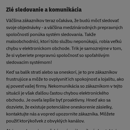
Zlé sledovanie a komunikácia
Väčšina zákazníkov teraz očakáva, že budú môcť sledovať
svoje objednávky - a väčšina medzinárodných prepravných
spoločností ponúka systém sledovania. Takže
maloobchodníci, ktorí túto službu neponúkajú, robia veľkú
chybu v elektronickom obchode. Trik je samozrejme v tom,
že si vyberiete prepravnú spoločnosť so spoľahlivým
sledovacím systémom!
Keď sa balík stratí alebo sa oneskorí, je to pre zákazníkov
frustrujúce a môže to ovplyvniť ich spokojnosť a lojalitu, ako
aj povesť vašej firmy. Nekomunikácia so zákazníkom v tejto
situácii je však ďalšou častou chybou elektronického
obchodu. Je oveľa lepšie byť proaktívny. Hneď ako sa
dozviete, že existuje potenciálne oneskorenie zásielky,
kontaktujte nás a vopred upozornite zákazníka. Môžete
použiť ktorýkoľvek z obvyklých kanálov.