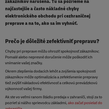
zákazníkov narušená. Tu sa pozrieme na
najčastejšie a často nákladné chyby
elektronického obchodu pri cezhraničnej
preprave a na to, ako sa im vyhnúť.
Prečo je dôležité zefektívniť prepravu?
Chyby pri preprave môžu ohroziť spokojnosť zákazníkov;
Pomalé alebo nepresné doručenie môže poškodiť ich
vnímanie vašej značky.
Okrem zlepšenia dodacích lehôt a zvýšenia spokojnosti
zákazníkov môže optimalizácia a zefektívnenie prepravy
tiež zvýšiť nákladovú efektívnosť a celkovú prevádzkovú
výkonnosť vašej firmy.
Ak ste vo veľmi ranom štádiu predaja v zahraničí, stojí za to
pozrieť si nášho sprievodcu základmi,
ako začať posielať do
zahraničia
.