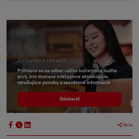
1
Zistiť viac
2
Vláda Spojeného kráľovstva
3
Blog spoločnosti Invesp
4
Štatistika
Zostaňte v obraze!
Prihláste sa na odber nášho bulletinu a buďte
prvý, kto dostane exkluzívne aktualizácie,
vzrušujúce ponuky a zasvätené informácie
Odoberať
Akcia