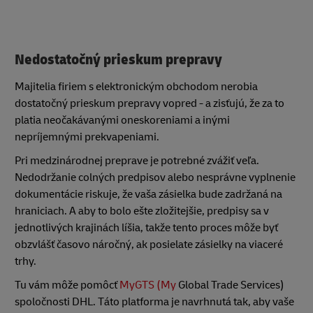
Nedostatočný prieskum prepravy
Majitelia firiem s elektronickým obchodom nerobia
dostatočný prieskum prepravy vopred - a zisťujú, že za to
platia neočakávanými oneskoreniami a inými
nepríjemnými prekvapeniami.
Pri medzinárodnej preprave je potrebné zvážiť veľa.
Nedodržanie colných predpisov alebo nesprávne vyplnenie
dokumentácie riskuje, že vaša zásielka bude zadržaná na
hraniciach. A aby to bolo ešte zložitejšie, predpisy sa v
jednotlivých krajinách líšia, takže tento proces môže byť
obzvlášť časovo náročný, ak posielate zásielky na viaceré
trhy.
Tu vám môže pomôcť
MyGTS (My
Global Trade Services)
spoločnosti DHL. Táto platforma je navrhnutá tak, aby vaše