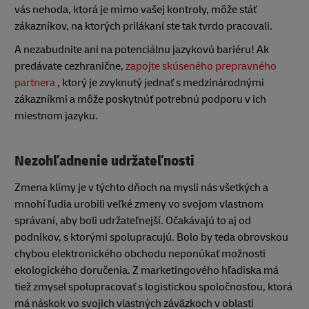
vás nehoda, ktorá je mimo vašej kontroly, môže stáť
zákazníkov, na ktorých prilákaní ste tak tvrdo pracovali.
A nezabudnite ani na potenciálnu jazykovú bariéru! Ak
predávate cezhranične,
zapojte skúseného prepravného
partnera
, ktorý je zvyknutý jednať s medzinárodnými
zákazníkmi a môže poskytnúť potrebnú podporu v ich
miestnom jazyku.
Nezohľadnenie udržateľnosti
Zmena klímy je v týchto dňoch na mysli nás všetkých a
mnohí ľudia urobili veľké zmeny vo svojom vlastnom
správaní, aby boli udržateľnejší. Očakávajú to aj od
podnikov, s ktorými spolupracujú. Bolo by teda obrovskou
chybou elektronického obchodu neponúkať možnosti
ekologického doručenia. Z marketingového hľadiska má
tiež zmysel spolupracovať s logistickou spoločnosťou, ktorá
má náskok vo svojich vlastných záväzkoch v oblasti