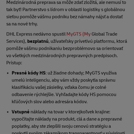
Medzinárodná preprava sa môže zdať zložitá, ale nemusí to
tak byť! Partnerstvo s lídrom v oblasti logistiky s globálnou
sieťou pomôže vášmu podniku bez námahy nájsť a dostať
sa na nové trhy.
DHL Express nedávno spustil
MyGTS (My
Global Trade
Services),
bezplatnú
, užívateľsky prívetivú platformu, ktorá
pomôže vášmu podnikaniu bezproblémovo sa orientovať
vo všetkých medzinárodných prepravných predpisoch.
Prístup:
Presné kódy HS
: už žiadne dohady; MyGTS využíva
umelú inteligenciu, aby vám vždy poskytla správnu
klasifikáciu vašej zásielky, vďaka čomu je colné
odbavenie rýchlejšie. Vyhľadajte kódy HS pomocou
kľúčových slov alebo adresára kódov.
Vstupné
náklady na tovar v ktorejkoľvek krajine:
vypočítajte náklady na produkt, clá a dane a prepravné
poplatky, aby ste zlepšili svoju cenovú stratégiu a
poskytli svojim zákazníkom transparentnosť v súvislosti