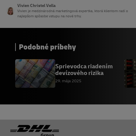
Vivien Christel Vella
Vivien je medzinárodná marketingová expertka, ktorá klientom radí o
najlepšom spôsobe vstupu na nové trhy.
Podobné príbehy
Sprievodca riadením
devízového rizika
29. mája 2025
Päta