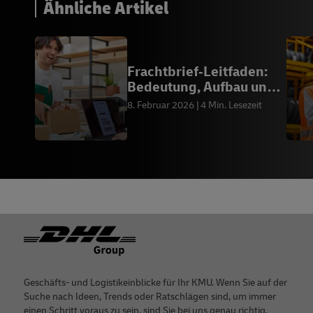
Ähnliche Artikel
Frachtbrief‑Leitfaden:
Bedeutung, Aufbau und
Erstellung
8. Februar 2026
4 Min. Lesezeit
Footer
Geschäfts- und Logistikeinblicke für Ihr KMU. Wenn Sie auf der
Suche nach Ideen, Trends oder Ratschlägen sind, um immer
einen Schritt voraus zu sein, sind Sie bei uns genau richtig.