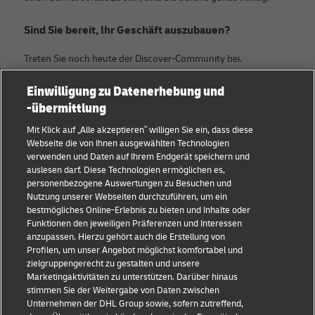
Sind Sie bereit, Ihr Geschäft auszubauen?
Treten Sie noch heute der Discover-Community bei.
Einwilligung zu Datenerhebung und
Kategorien
Firma
-übermittlung
KMU Ratgeber
Über DHL
Mit Klick auf „Alle akzeptieren” willigen Sie ein, dass diese
Webseite die von Ihnen ausgewählten Technologien
E-Commerce Tipps
Kontakt
verwenden und Daten auf Ihrem Endgerät speichern und
auslesen darf. Diese Technologien ermöglichen es,
B2B-Beratung
Pressezentrum
personenbezogene Auswertungen zu Besuchen und
Nutzung unserer Webseiten durchzuführen, um ein
Logistik-Beratung
Nachhaltigkeit
bestmögliches Online-Erlebnis zu bieten und Inhalte oder
Funktionen den jeweiligen Präferenzen und Interessen
Neuigkeiten & Einblicke
Rechtliche Hinweise
anzupassen. Hierzu gehört auch die Erstellung von
Profilen, um unser Angebot möglichst komfortabel und
Versand mit DHL
Nutzungsbedingungen
zielgruppengerecht zu gestalten und unsere
Marketingaktivitäten zu unterstützen. Darüber hinaus
Branchen Insights
Privatsphäre
stimmen Sie der Weitergabe von Daten zwischen
Unternehmen der DHL Group sowie, sofern zutreffend,
Betrugserkennung