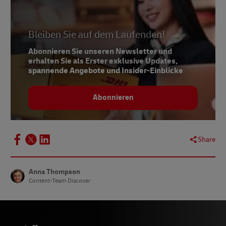
5 –
Forbes, Februar 2023
6 – Abdalsam, Februar 2023
Bleiben Sie auf dem Laufenden!
Abonnieren Sie unseren Newsletter und
erhalten Sie als Erster exklusive Updates,
spannende Angebote und Insider-Einblicke
Abonnieren
Share
Anna Thompson
Content-Team Discover