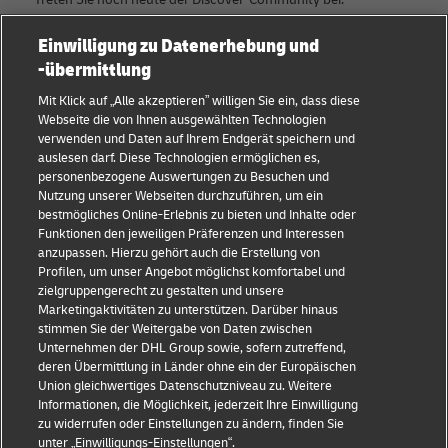
Einwilligung zu Datenerhebung und
Kategorien
Firma
-übermittlung
KMU Ratgeber
Über DHL
Mit Klick auf „Alle akzeptieren” willigen Sie ein, dass diese
Webseite die von Ihnen ausgewählten Technologien
E-Commerce Tipps
Kontakt
verwenden und Daten auf Ihrem Endgerät speichern und
auslesen darf. Diese Technologien ermöglichen es,
B2B-Beratung
Pressezentrum
personenbezogene Auswertungen zu Besuchen und
Nutzung unserer Webseiten durchzuführen, um ein
Logistik-Beratung
Nachhaltigkeit
bestmögliches Online-Erlebnis zu bieten und Inhalte oder
Funktionen den jeweiligen Präferenzen und Interessen
Neuigkeiten & Einblicke
Rechtliche Hinweise
anzupassen. Hierzu gehört auch die Erstellung von
Profilen, um unser Angebot möglichst komfortabel und
Versand mit DHL
Nutzungsbedingungen
zielgruppengerecht zu gestalten und unsere
Marketingaktivitäten zu unterstützen. Darüber hinaus
Branchen Insights
Privatsphäre
stimmen Sie der Weitergabe von Daten zwischen
Unternehmen der DHL Group sowie, sofern zutreffend,
Betrugserkennung
deren Übermittlung in Länder ohne ein der Europäischen
Union gleichwertiges Datenschutzniveau zu. Weitere
Cookie Settings
Informationen, die Möglichkeit, jederzeit Ihre Einwilligung
zu widerrufen oder Einstellungen zu ändern, finden Sie
+
unter „Einwilligungs-Einstellungen“.