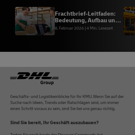
Frachtbrief‑Leitfaden:
Bedeutung, Aufbau und
Erstellung
8. Februar 2026
4 Min. Lesezeit
Footer
Geschäfts- und Logistikeinblicke für Ihr KMU. Wenn Sie auf der
Suche nach Ideen, Trends oder Ratschlägen sind, um immer
einen Schritt voraus zu sein, sind Sie bei uns genau richtig.
Sind Sie bereit, Ihr Geschäft auszubauen?
Treten Sie noch heute der Discover-Community bei.