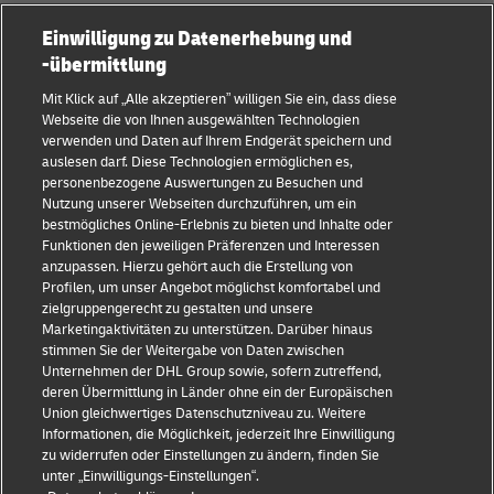
Einwilligung zu Datenerhebung und
Kategorien
Firma
-übermittlung
KMU Ratgeber
Über DHL
Mit Klick auf „Alle akzeptieren” willigen Sie ein, dass diese
Webseite die von Ihnen ausgewählten Technologien
E-Commerce Tipps
Kontakt
verwenden und Daten auf Ihrem Endgerät speichern und
auslesen darf. Diese Technologien ermöglichen es,
B2B-Beratung
Pressezentrum
personenbezogene Auswertungen zu Besuchen und
Nutzung unserer Webseiten durchzuführen, um ein
Logistik-Beratung
Nachhaltigkeit
bestmögliches Online-Erlebnis zu bieten und Inhalte oder
Funktionen den jeweiligen Präferenzen und Interessen
Neuigkeiten & Einblicke
Rechtliche Hinweise
anzupassen. Hierzu gehört auch die Erstellung von
Profilen, um unser Angebot möglichst komfortabel und
Versand mit DHL
Nutzungsbedingungen
zielgruppengerecht zu gestalten und unsere
Marketingaktivitäten zu unterstützen. Darüber hinaus
Branchen Insights
Privatsphäre
stimmen Sie der Weitergabe von Daten zwischen
Unternehmen der DHL Group sowie, sofern zutreffend,
Betrugserkennung
deren Übermittlung in Länder ohne ein der Europäischen
Union gleichwertiges Datenschutzniveau zu. Weitere
Cookie Settings
Informationen, die Möglichkeit, jederzeit Ihre Einwilligung
zu widerrufen oder Einstellungen zu ändern, finden Sie
+
unter „Einwilligungs-Einstellungen“.