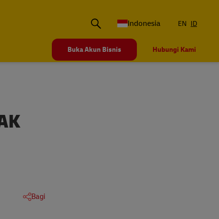
Indonesia
EN
ID
Buka Akun Bisnis
Hubungi Kami
RAK
Bagi