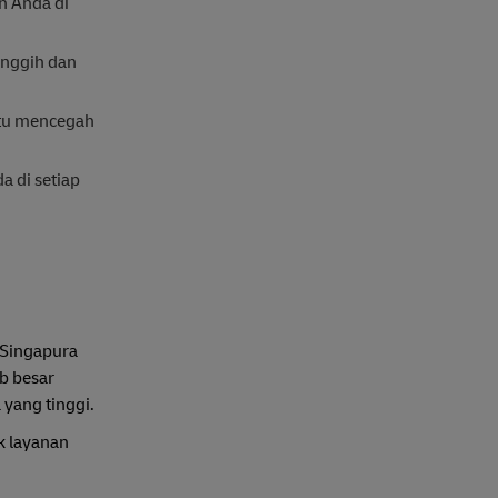
n Anda di
anggih dan
ntu mencegah
a di setiap
 Singapura
b besar
 yang tinggi.
k layanan