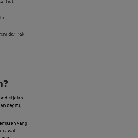
tar hub
tuk
rem dari rak
a
n?
ndisi jalan
an begitu,
gemasan yang
ari awal