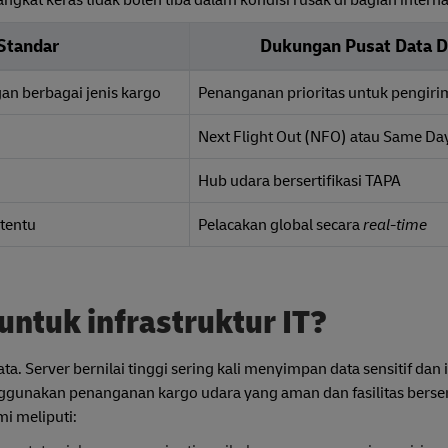
angkat keras tidak boleh tiba dalam kondisi rusak di bagian intern
Standar
Dukungan Pusat Data 
n berbagai jenis kargo
Penanganan prioritas untuk pengiri
Next Flight Out (NFO) atau Same Da
Hub udara bersertifikasi TAPA
rtentu
Pelacakan global secara
real-time
untuk infrastruktur IT?
 Server bernilai tinggi sering kali menyimpan data sensitif dan 
ggunakan penanganan kargo udara yang aman dan fasilitas berser
i meliputi: