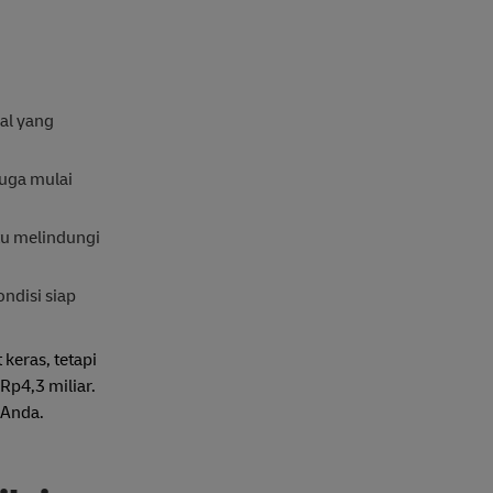
al yang
juga mulai
ntu melindungi
ndisi siap
keras, tetapi
Rp4,3 miliar.
 Anda.