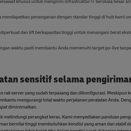
sawat khusus untuk mengirim infrastruktur IT berskala besar an
a mendapatkan penanganan dengan standar tinggi di hub kami un
diperkuat dan lift berkapasitas tinggi untuk menangani berat ekst
ngan waktu pasti membantu Anda memenuhi target go-live tanp
atan sensitif selama pengirima
 rak server yang sudah terpasang dan dikonfigurasi. Meskipun ko
embantu mengurangi total waktu perjalanan peralatan Anda. Deng
apat diminimalkan.
tuk melindungi perangkat keras. Kami menyediakan panduan pen
iriman bernilai tinggi membutuhkan kondisi yang aman dan stabil d