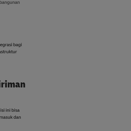
embangunan
egrasi bagi
struktur
iriman
i ini bisa
a masuk dan