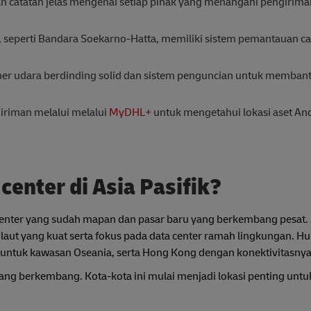
n catatan jelas mengenai setiap pihak yang menangani pengirima
, seperti Bandara Soekarno-Hatta, memiliki sistem pemantauan c
er udara berdinding solid dan sistem penguncian untuk memba
iriman melalui melalui
MyDHL+
untuk mengetahui lokasi aset And
center di Asia Pasifik?
a center yang sudah mapan dan pasar baru yang berkembang pesat.
laut yang kuat serta fokus pada data center ramah lingkungan. Hu
y untuk kawasan Oseania, serta Hong Kong dengan konektivitasnya
ang berkembang. Kota-kota ini mulai menjadi lokasi penting untu