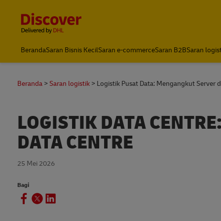
Content and Navigation
DHL Express Indonesia
Beranda
Saran Bisnis Kecil
Saran e-commerce
Saran B2B
Saran logis
Beranda
Saran logistik
Logistik Pusat Data: Mengangkut Server 
LOGISTIK DATA CENTRE
DATA CENTRE
25 Mei 2026
Bagi