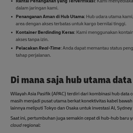
Rantai Penanganan yang Terverifikasi
: Kami menyediaka
dalam jaringan kami.
Penanganan Aman di Hub Utama
: Hub udara utama kami
area dengan akses terbatas untuk kargo bernilai tinggi.
Kontainer Berdinding Keras
: Kami menggunakan kontain
akses tanpa izin.
Pelacakan
Real-Time
: Anda dapat memantau status peng
tahap perjalanan.
Di mana saja hub utama data 
Wilayah Asia Pasifik (APAC) terdiri dari kombinasi hub dat
masih menjadi pusat utama berkat konektivitas kabel bawah 
lainnya meliputi Tokyo dan Osaka untuk investasi AI, Sydne
Saat ini, pertumbuhan juga semakin cepat di hub-hub baru y
cloud
regional: