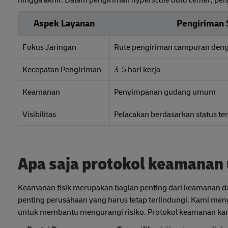
hingga akhir. Dalam pengiriman
hyperscale data center
, per
Aspek Layanan
Pengiriman 
Fokus Jaringan
Rute pengiriman campuran denga
Kecepatan Pengiriman
3-5 hari kerja
Keamanan
Penyimpanan gudang umum
Visibilitas
Pelacakan berdasarkan status te
Apa saja protokol keamanan 
Keamanan fisik merupakan bagian penting dari keamanan data.
penting perusahaan yang harus tetap terlindungi. Kami men
untuk membantu mengurangi risiko. Protokol keamanan kam