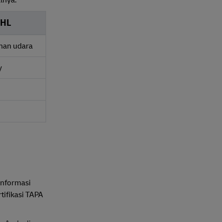
alnya.
DHL
man udara
y
informasi
tifikasi TAPA