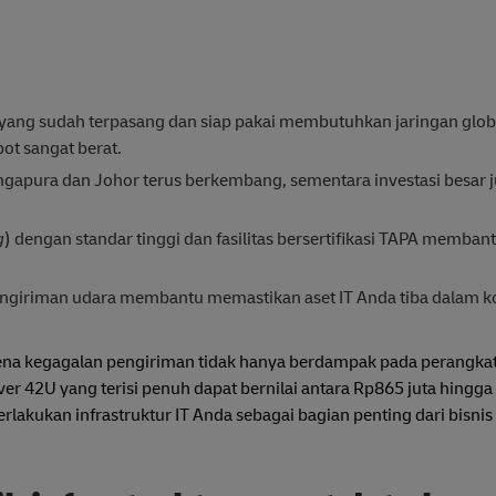
r yang sudah terpasang dan siap pakai membutuhkan jaringan glob
ot sangat berat.
ingapura dan Johor terus berkembang, sementara investasi besar 
g
) dengan standar tinggi dan fasilitas bersertifikasi TAPA memba
ngiriman udara membantu memastikan aset IT Anda tiba dalam ko
rena kegagalan pengiriman tidak hanya berdampak pada perangkat 
er 42U yang terisi penuh dapat bernilai antara Rp865 juta hingga 
akukan infrastruktur IT Anda sebagai bagian penting dari bisnis