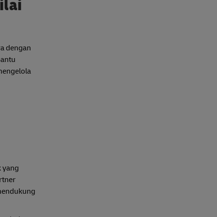
ilai
ya dengan
bantu
mengelola
k yang
rtner
 mendukung