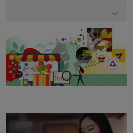
1 –
2022 Peak Season: predictions
2 - Affirm, Consumer Trend Report, 2022; Flexe’s
Omnichannel Retail Report, 2022; Digital
Commerce, June 2022; DHL, Online Shopper
Report, 2022
3 - The climate action round-up from UK
advertising’s Ad Net Zero Team