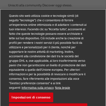
Unisciti alla community Discover oggi stesso.
Questo sito web utilizza cookie e tecnologie simili (di
Categorie
DHL
seguito "tecnologie") che ci consentono di fornire
un'esperienza online ottimizzata e di adattare i contenuti ai
News & ESG
Contattaci
tuoi interessi. Facendo clic su "Accetta tutto", acconsenti al
fatto che queste tecnologie possano essere archiviate e
Piccole imprese
Sostenibilità
lette sul tuo dispositivo. Ciò include anche la creazione di
profili per rendere i nostri servizi il più possibile facili da
E-commerce
Nota legale
utilizzare e personalizzati per il cliente, nonché per
supportare le nostre attività di marketing. Inoltre,
B2B
Termini d'uso
acconsenti alla condivisione dei dati tra le società del
gruppo DHL e, ove applicabile, al loro trasferimento verso
Logistica
Avviso sulla privacy
paesi che non garantiscono un livello di protezione dei dati
equivalente a quello dell'Unione europea. Per ulteriori
Spedire con DHL
Impostazioni dei cookie
informazioni e per la possibilità di revocare o modificare il
consenso, fare riferimento alle impostazioni alla voce
"Gestisci preferenze consenso" e ai link
Seguici
seguenti
Informativa sulla privacy
Nota legale
Impostazioni di consenso