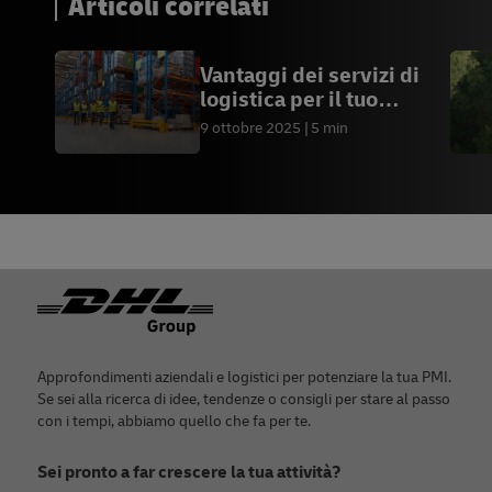
Articoli correlati
Vantaggi dei servizi di
logistica per il tuo
eCommerce
9 ottobre 2025
5 min
Piè di pagina
Approfondimenti aziendali e logistici per potenziare la tua PMI.
Se sei alla ricerca di idee, tendenze o consigli per stare al passo
con i tempi, abbiamo quello che fa per te.
Sei pronto a far crescere la tua attività?