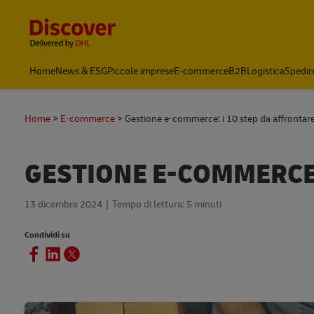
Content and Navigation
Home
News & ESG
Piccole imprese
E-commerce
B2B
Logistica
Spedir
Home
E-commerce
Gestione e-commerce: i 10 step da affrontar
GESTIONE E-COMMERCE:
13 dicembre 2024
Tempo di lettura: 5 minuti
Condividi su