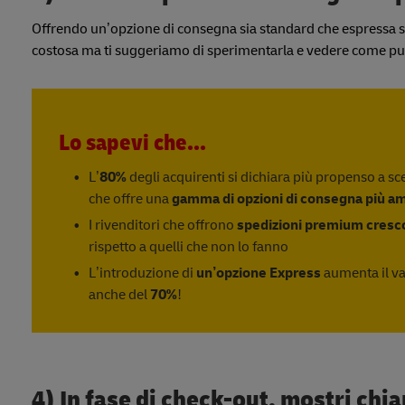
Offrendo un’opzione di consegna sia standard che espressa si dà 
costosa ma ti suggeriamo di sperimentarla e vedere come può 
Lo sapevi che...
L’
80%
degli acquirenti si dichiara più propenso a sc
che offre una
gamma di opzioni di consegna più amp
I rivenditori che offrono
spedizioni premium cresco
rispetto a quelli che non lo fanno
L’introduzione di
un’opzione Express
aumenta il val
anche del
70%
!
4) In fase di check-out, mostri ch