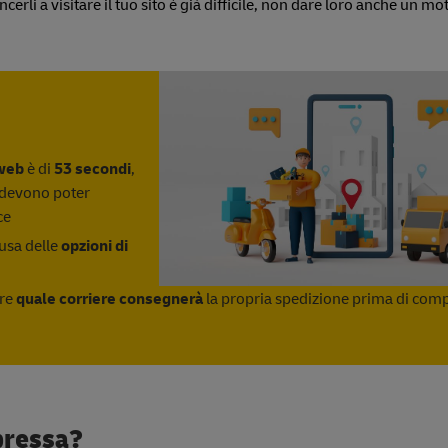
rli a visitare il tuo sito è già difficile, non dare loro anche un mo
 web
è di
53 secondi
,
i devono poter
ce
usa delle
opzioni di
ere
quale corriere consegnerà
la propria spedizione prima di comp
pressa?