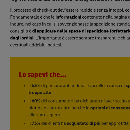
Il processo di check-out dev’essere rapido e senza intoppi, c
Fondamentale è che le
informazioni
contenute nella pagina d
Inoltre, nel caso in cui si sovvenzionasse la spedizione sta
consiglio è
di applicare delle spese di spedizione forfettari
degli ordini.
L’importante è essere sempre trasparenti e chiar
eventuali addebiti inattesi.
Lo sapevi che...
Il
63%
di persone abbandona il carrello a causa di
sp
troppo alte
Il
60%
dei consumatori ha dichiarato di aver scelto 
piuttosto che un altro perchè le
opzioni di consegn
alle sue esigenze
Il
73%
dei clienti ha
acquistato di più
per approfittar