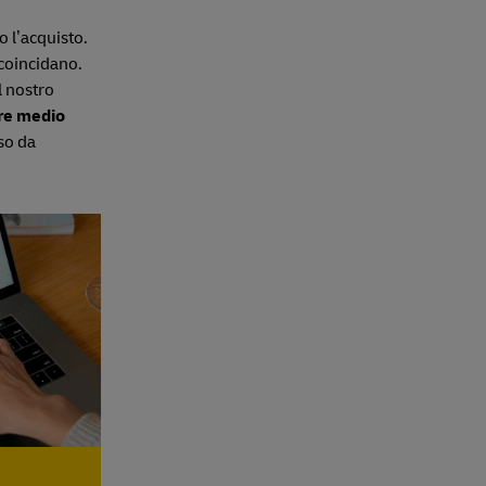
o l’acquisto.
 coincidano.
l nostro
ore medio
so da