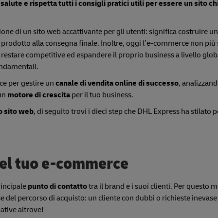
ute e rispetta tutti i consigli pratici utili per essere un sito ch
one di un sito web accattivante per gli utenti: significa costruire 
el prodotto alla consegna finale. Inoltre, oggi l’e-commerce non più
estare competitive ed espandere il proprio business a livello globa
fondamentali.
ice per gestire un
canale di vendita online di successo
, analizzando
 un
motore di crescita
per il tuo business.
uo sito web
, di seguito trovi i dieci step che DHL Express ha stilato p
 del tuo e-commerce
rincipale
punto di contatto
tra il brand e i suoi clienti. Per questo 
e del percorso di acquisto: un cliente con dubbi o richieste inevase 
ative altrove!