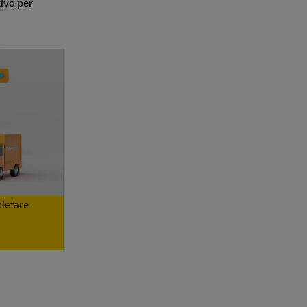
tivo per
letare