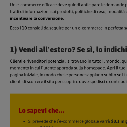
Un e-commerce efficace deve quindi anticipare le domande più
tratti di informazioni sui prodotti, politiche di reso, modali
incentivare la conversione
.
Ecco i 10 consigli da seguire per un e-commerce in perfetta s
1) Vendi all’estero? Se sì, lo indic
Clienti e rivenditori potenziali si trovano in tutto il mondo, q
momento in cui l’utente approda sulla homepage. Apri il tuo
pagina iniziale, in modo che le persone sappiano subito se i t
clienti di scorrere il sito per scoprire dove spedisci e contribu
Lo sapevi che...
Si prevede che l’e-commerce globale varrà
$8.1 mig