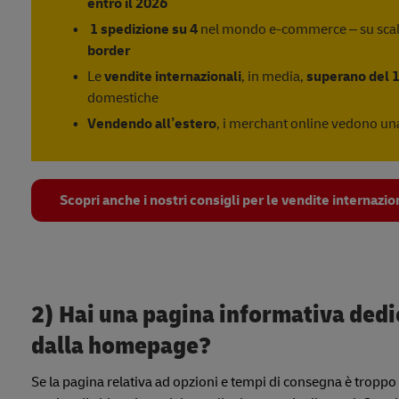
entro il 2026
1 spedizione su 4
nel mondo e-commerce – su scal
border
Le
vendite internazionali
, in media,
superano del 
domestiche
Vendendo all’estero
, i merchant online vedono u
Scopri anche i nostri consigli per le vendite internazio
2) Hai una pagina informativa dedi
dalla homepage?
Se la pagina relativa ad opzioni e tempi di consegna è tropp