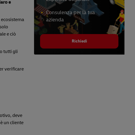
iaro e
Consulenza per la tua
un ecosistema
azienda
 solo
le e ciò
Richiedi
 tutti gli
er verificare
motivo, deve
è un cliente