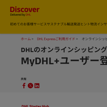
Content and Navigation
DHL Discover Japan
初めてのお客様
サービス
サステナブル輸送
発送ヒント
物流インサ
ホーム
DHL Expressご利用ガイド
オンラインシッピン
DHLのオンラインシッピン
MyDHL+ユーザ
共有
DHL Starter Hub