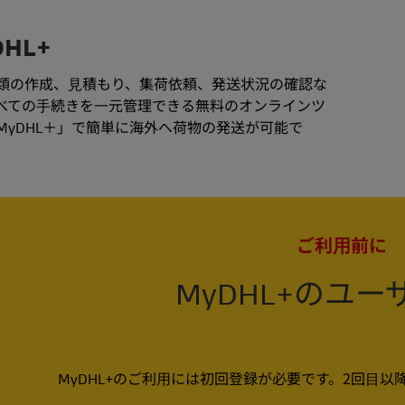
DHL+
類の作成、⾒積もり、集荷依頼、発送状況の確認な
べての⼿続きを⼀元管理できる無料のオンラインツ
MyDHL＋」で簡単に海外へ荷物の発送が可能で
ご利⽤前に
MyDHL+のユ
MyDHL+のご利⽤には初回登録が必要です。2回⽬