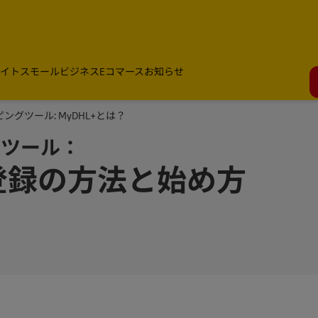
イト
スモールビジネス
Eコマース
お知らせ
グツール: MyDHL+とは？
グツール：
ー登録の方法と始め方