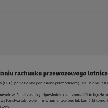
y.
a opłaty transportowe.
ć dokładne.
okładne aktualizacje śledzenia! Upewnij się, że ta część listu
d przekazaniem przesyłki.
ianiu rachunku przewozowego lotnic
w (DTP), poniesie ona poniesiona przez odbiorcę. Jeśli nic nie jest
ownie ważone i zostaną odpowiednio rozliczone, jeśli to będzie m
zwę Państwa lub Twojej firmy, numer telefonu lub komórki komór
ztowy.