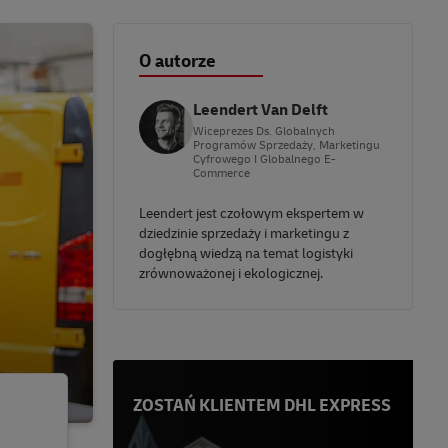
O autorze
Leendert Van Delft
Wiceprezes Ds. Globalnych
Programów Sprzedaży, Marketingu
Cyfrowego I Globalnego E-
Commerce
Leendert jest czołowym ekspertem w
dziedzinie sprzedaży i marketingu z
dogłębną wiedzą na temat logistyki
zrównoważonej i ekologicznej.
ZOSTAŃ KLIENTEM DHL EXPRESS