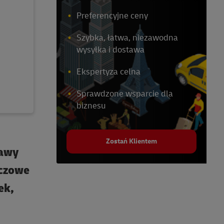
Preferencyjne ceny
Szybka, łatwa, niezawodna
wysyłka i dostawa
Ekspertyza celna
Sprawdzone wsparcie dla
biznesu
Zostań Klientem
rawy
uczowe
ek,