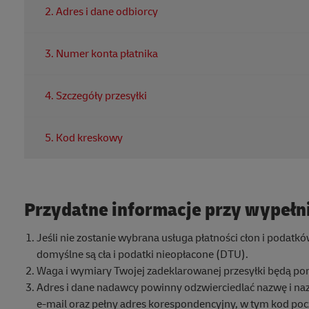
2. Adres i dane odbiorcy
Identyfikuje zamierzonego odbiorcę oraz adres docelow
3. Numer konta płatnika
Ważny numer konta DHL Express, aby określić, kto opłac
4. Szczegóły przesyłki
Podaj wagę, wymiary i jasny opis zawartości powinny by
5. Kod kreskowy
Kod kreskowy jest skanowany w całej sieci, aby zapewnić d
przewozowego nie jest zniszczona ani zablokowana prze
Przydatne informacje przy wypełn
Jeśli nie zostanie wybrana usługa płatności cłon i podatkó
domyślne są cła i podatki nieopłacone (DTU).
Waga i wymiary Twojej zadeklarowanej przesyłki będą pon
Adres i dane nadawcy powinny odzwierciedlać nazwę i na
e-mail oraz pełny adres korespondencyjny, w tym kod poc