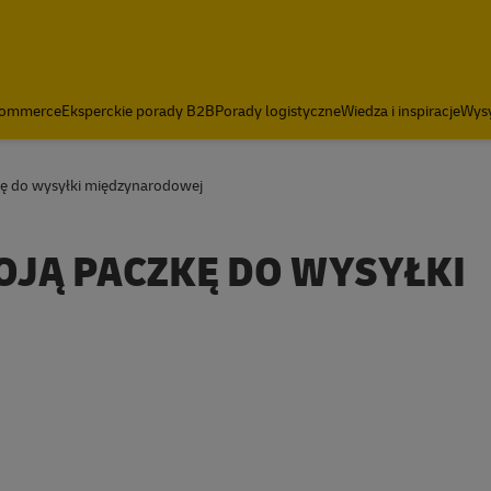
-commerce
Eksperckie porady B2B
Porady logistyczne
Wiedza i inspiracje
Wysy
ę do wysyłki międzynarodowej
JĄ PACZKĘ DO WYSYŁKI