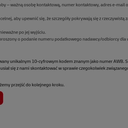
soby – ważną osobę kontaktową, numer kontaktowy, adres e-mail o
nej, aby upewnić się, że szczegóły pokrywają się z rzeczywistą z
ieważne po jej wyjściu.
poproszony o podanie numeru podatkowego nadawcy/odbiorcy dla w
kowany unikalnym 10-cyfrowym kodem znanym jako numer AWB. Sł
musiał się z nami skontaktować w sprawie czegokolwiek związaneg
ożemy przejść do kolejnego kroku.