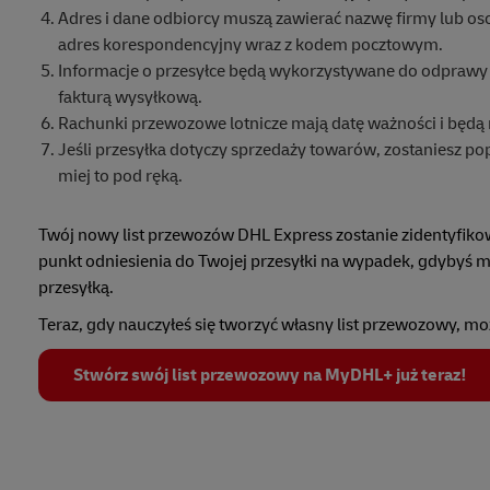
Adres i dane odbiorcy muszą zawierać nazwę firmy lub o
adres korespondencyjny wraz z kodem pocztowym.
Informacje o przesyłce będą wykorzystywane do odprawy cel
fakturą wysyłkową.
Rachunki przewozowe lotnicze mają datę ważności i będą n
Jeśli przesyłka dotyczy sprzedaży towarów, zostaniesz 
miej to pod ręką.
Twój nowy list przewozów DHL Express zostanie zidentyfi
punkt odniesienia do Twojej przesyłki na wypadek, gdybyś 
przesyłką.
Teraz, gdy nauczyłeś się tworzyć własny list przewozowy, m
Stwórz swój list przewozowy na MyDHL+ już teraz!