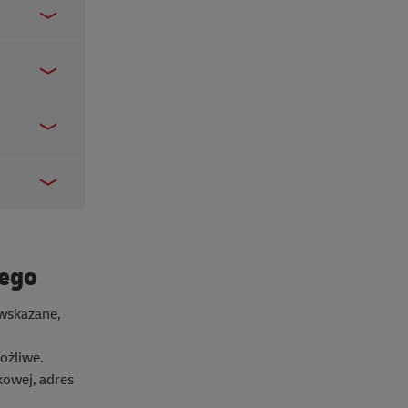
zego
 wskazane,
ożliwe.
kowej, adres