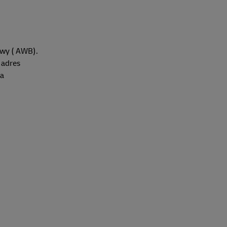
owy ( AWB).
 adres
za