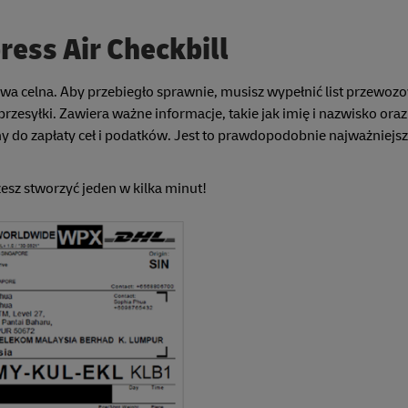
ress Air Checkbill
 celna. Aby przebiegło sprawnie, musisz wypełnić list przewoz
zesyłki. Zawiera ważne informacje, takie jak imię i nazwisko oraz
ny do zapłaty ceł i podatków. Jest to prawdopodobnie najważniejs
esz stworzyć jeden w kilka minut!