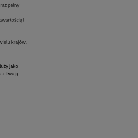
raz pełny
awartością i
ielu krajów,
uży jako
o z Twoją