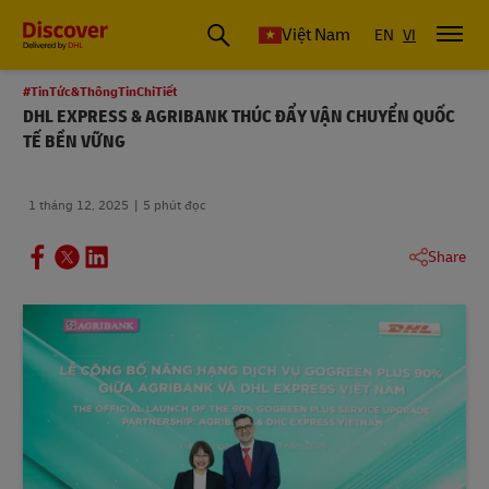
Việt Nam
EN
VI
#TinTức&ThôngTinChiTiết
DHL EXPRESS & AGRIBANK THÚC ĐẨY VẬN CHUYỂN QUỐC
TẾ BỀN VỮNG
1 tháng 12, 2025
5 phút đọc
Share