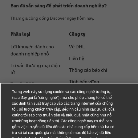
Bạn đã sẵn sàng để phát triển doanh nghiệp?
Tham gia cộng đồng Discover ngay hôm nay.
Phân loại
Công ty
Lời khuyên dành cho
Về DHL
doanh nghiệp nhỏ
Liên hệ
Tư vấn thương mại điện
Thông cáo báo chí
tử
Tính bền vững
Tư vấn B2B
Trang web này sử dụng cookie và các công nghệ tương tự,
Thông báo pháp lý
Tư vấn logistics
(sau đây gọi là “công nghệ”), mà cho phép chúng tôi có thể
xác định tần suất truy cập vào các trang internet của chúng
Điều khoản sử dụng
Tin tức & Thông tin chi
tôi , số lượng khách truy cập, đểđịnh cấu hình các ưu đãi của
tiết
chúng tôi sao cho thuận tiện và hiệu quả nhất cũng như hỗ
Quyền riêng tư
trợnhững hoạt động tiếp thị. Các công nghệ này có thể bao
Vận chuyển bằng DHL
gồm việc truyền dữ liệu đến các nhà cung cấp bên thứ ba có
Cài đặt cookie
trụ sở tại các quốc gia mà không có mức độ bảo vệ dữ liệu