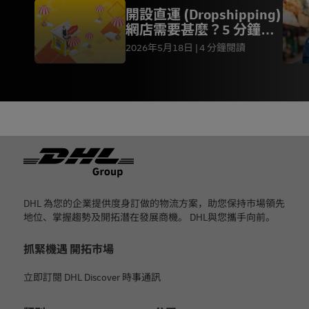
開設直運 (Dropshipping)
網店需要甚麼？5 分鐘快
速了解要點
2026年5月18日
4 分鐘閱讀
页脚
DHL 為您的企業提供度身訂做的物流方案，助您保持市場領先
地位、掌握趨勢及開拓潛在發展商機。 DHL與您攜手向前。
抓緊機遇 開拓市場
立即訂閱 DHL Discover 時事通訊