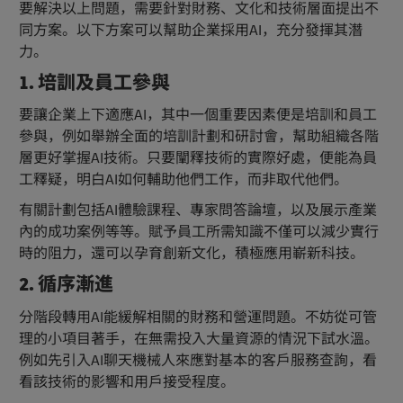
要解決以上問題，需要針對財務、文化和技術層面提出不
同方案。以下方案可以幫助企業採用AI，充分發揮其潛
力。
1. 培訓及員工參與
要讓企業上下適應AI，其中一個重要因素便是培訓和員工
參與，例如舉辦全面的培訓計劃和研討會，幫助組織各階
層更好掌握AI技術。只要闡釋技術的實際好處，便能為員
工釋疑，明白AI如何輔助他們工作，而非取代他們。
有關計劃包括AI體驗課程、專家問答論壇，以及展示產業
內的成功案例等等。賦予員工所需知識不僅可以減少實行
時的阻力，還可以孕育創新文化，積極應用嶄新科技。
2. 循序漸進
分階段轉用AI能緩解相關的財務和營運問題。不妨從可管
理的小項目著手，在無需投入大量資源的情況下試水溫。
例如先引入AI聊天機械人來應對基本的客戶服務查詢，看
看該技術的影響和用戶接受程度。