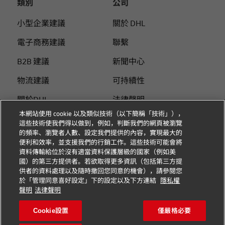
類別
公司
小型企業建議
關於 DHL
電子商務建議
聯繫
B2B 建議
新聞中心
物流建議
可持續性
關於DHL
法律聲明
本網站使用 cookie 以及類似技術（以下簡稱「技術」），
使用DHL付運
使用條款
這些技術使我們得以做到，例如，判斷我們的網頁被瀏覽
的頻率、瀏覽者人數、設定我們提供的內容，實現最大的
個人付運指南
隱私
便利和效率，並支援我們的行銷工作。這些技術可能會將
資料傳輸給位於沒有適當資料保護層級的國家（例如美
Cookie 设置
國）的第三方提供者。若欲取得更多資訊（包括第三方提
供者的資料處理以及隨時撤回您同意的機會），請參閱您
於「管理同意喜好設定」下的設定以及下方連結
隱私權
關注我們
聲明
法律聲明
Cookie設置
僅嚴格必要