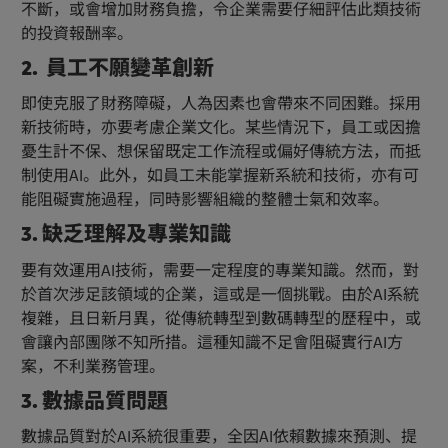
不斷，或會增加財務負擔，令企業需要仔細評估此類技術
的投資報酬率。
2. 員工不願變革創新
即使克服了財務障礙，人為因素也會帶來不同困難。採用
新技術時，亦要考慮企業文化。某些情況下，員工或因擔
憂生計不保、想保留既定工作流程或偏好傳統方法，而抵
制使用AI。此外，如員工未能掌握新系統和技術，亦有可
能阻礙實施過程，同時影響組織的整體士氣和效率。
3. 缺乏理解及專業知識
要有效運用AI技術，需要一定程度的專業知識。然而，對
於首次涉足該領域的企業，這或是一個挑戰。由於AI系統
複雜，且日新月異，從傳統轉型到數碼轉型的歷程中，或
會讓內部團隊不知所措。這種知識不足會阻礙實行AI方
案，不利業務管理。
3. 數據品質問題
數據品質對於AI系統很重要，全因AI依賴數據來預測、提