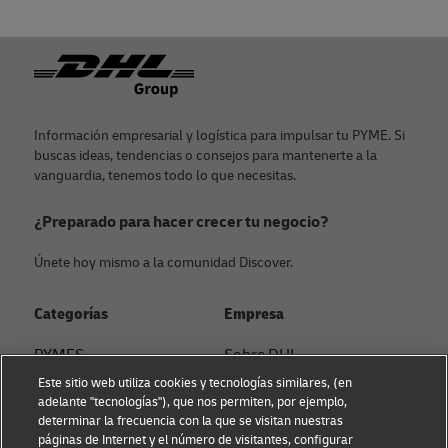
Pie de página
Información empresarial y logística para impulsar tu PYME. Si
buscas ideas, tendencias o consejos para mantenerte a la
vanguardia, tenemos todo lo que necesitas.
¿Preparado para hacer crecer tu negocio?
Únete hoy mismo a la comunidad Discover.
Categorías
Empresa
PYMES
Sobre DHL
Este sitio web utiliza cookies y tecnologías similares, (en
Asesoramiento en e-
Contacto
adelante "tecnologías"), que nos permiten, por ejemplo,
commerce
determinar la frecuencia con la que se visitan nuestras
Sostenibilidad
páginas de Internet y el número de visitantes, configurar