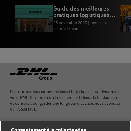
Guide des meilleures
pratiques logistiques
Matches.com
23 novembre 2023
Temps de
lecture : 5 min
Footer
Des informations commerciales et logistiques pour dynamiser
votre PME. Si vous êtes à la recherche d’idées, de tendances ou
de conseils pour garder une longueur d’avance, nous avons ce
qu’il vous faut.
Consentement à la collecte et au