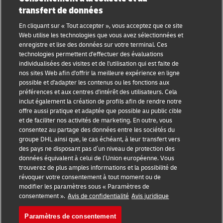
transfert de données
Catégories
Entreprises
En cliquant sur « Tout accepter », vous acceptez que ce site
Conseils aux petites
À propos de DHL
Web utilise les technologies que vous avez sélectionnées et
entreprises
enregistre et lise des données sur votre terminal. Ces
Nous contacter
technologies permettent d'effectuer des évaluations
Conseils e-commerce
individualisées des visites et de l'utilisation qui est faite de
Presse
nos sites Web afin d'offrir la meilleure expérience en ligne
Conseils B2B
possible et d'adapter les contenus ou les fonctions aux
Durabilité
préférences et aux centres d'intérêt des utilisateurs. Cela
Conseil logistique
inclut également la création de profils afin de rendre notre
Mentions légales
offre aussi pratique et adaptée que possible au public cible
Nouvelles et
et de faciliter nos activités de marketing. En outre, vous
Conditions d'utilisation
perspectives
consentez au partage des données entre les sociétés du
groupe DHL ainsi que, le cas échéant, à leur transfert vers
Avis de confidentialité
Expédition avec DHL
des pays ne disposant pas d’un niveau de protection des
données équivalent à celui de l’Union européenne. Vous
Cookie Settings
trouverez de plus amples informations et la possibilité de
révoquer votre consentement à tout moment ou de
modifier les paramètres sous « Paramètres de
Suivez-nous
consentement ».
Avis de confidentialité
Avis juridique
Paramètres de consentement