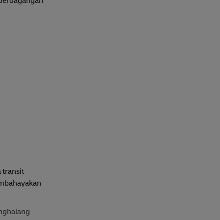
 perdagangan
transit
membahayakan
enghalang