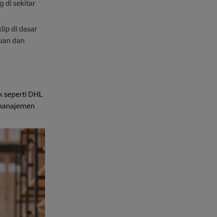
di sekitar
ip di dasar
uan dan
k seperti DHL
 manajemen