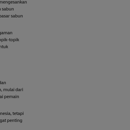
g mengesankan
n sabun
pasar sabun
ragaman
opik-topik
ntuk
dan
, mulai dari
gai pemain
esia, tetapi
gat penting