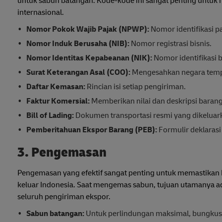
untuk sabun batangan. Kode-kode ini sangat penting untuk
internasional.
Nomor Pokok Wajib Pajak (NPWP):
Nomor identifikasi pa
Nomor Induk Berusaha (NIB):
Nomor registrasi bisnis.
Nomor Identitas Kepabeanan (NIK):
Nomor identifikasi b
Surat Keterangan Asal (COO):
Mengesahkan negara tempa
Daftar Kemasan:
Rincian isi setiap pengiriman.
Faktur Komersial:
Memberikan nilai dan deskripsi barang
Bill of Lading:
Dokumen transportasi resmi yang dikeluar
Pemberitahuan Ekspor Barang (PEB):
Formulir deklarasi
3. Pengemasan
Pengemasan yang efektif sangat penting untuk memastikan 
keluar Indonesia. Saat mengemas sabun, tujuan utamanya 
seluruh pengiriman ekspor.
Sabun batangan:
Untuk perlindungan maksimal, bungkus 