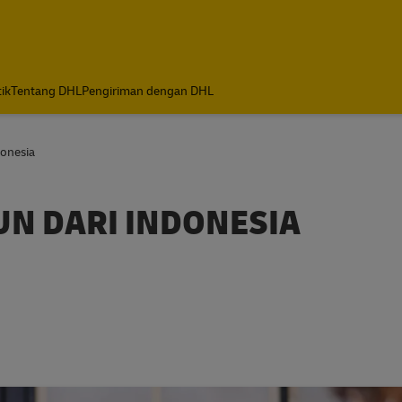
tik
Tentang DHL
Pengiriman dengan DHL
donesia
N DARI INDONESIA