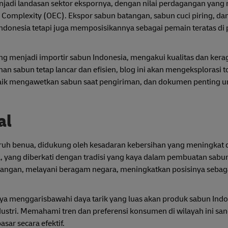
njadi landasan sektor ekspornya, dengan nilai perdagangan yan
Complexity (OEC). Ekspor sabun batangan, sabun cuci piring, da
donesia tetapi juga memposisikannya sebagai pemain teratas di 
ering menjadi importir sabun Indonesia, mengakui kualitas dan ke
 sabun tetap lancar dan efisien, blog ini akan mengeksplorasi t
erbaik mengawetkan sabun saat pengiriman, dan dokumen penting u
al
uruh benua, didukung oleh kesadaran kebersihan yang meningkat 
, yang diberkati dengan tradisi yang kaya dalam pembuatan sabun
 tangan, melayani beragam negara, meningkatkan posisinya seba
anya menggarisbawahi daya tarik yang luas akan produk sabun Indon
dustri. Memahami tren dan preferensi konsumen di wilayah ini san
ar secara efektif.