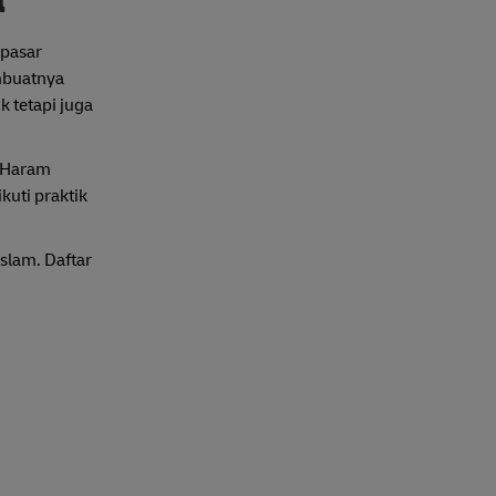
a
 pasar
embuatnya
 tetapi juga
n Haram
kuti praktik
slam. Daftar