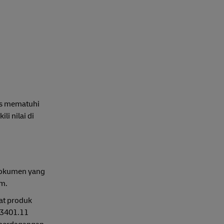
rus mematuhi
i nilai di
 dokumen yang
um.
pat produk
S3401.11