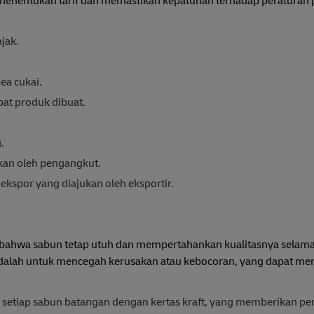
 menentukan tarif dan memastikan kepatuhan terhadap peraturan
jak.
ea cukai.
t produk dibuat.
.
kan oleh pengangkut.
 ekspor yang diajukan oleh eksportir.
bahwa sabun tetap utuh dan mempertahankan kualitasnya selama 
adalah untuk mencegah kerusakan atau kebocoran, yang dapat 
setiap sabun batangan dengan kertas kraft, yang memberikan p