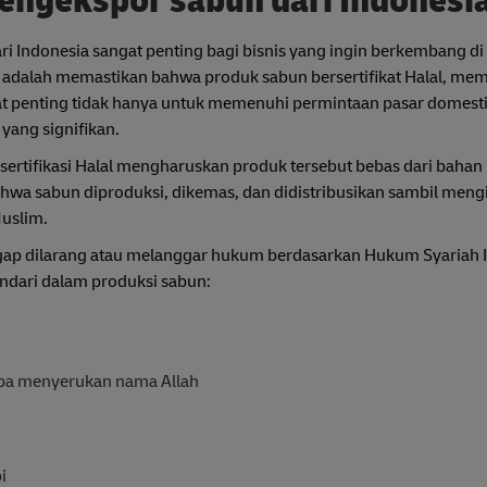
engekspor sabun dari Indonesi
 Indonesia sangat penting bagi bisnis yang ingin berkembang di
ini adalah memastikan bahwa produk sabun bersertifikat Halal, m
gat penting tidak hanya untuk memenuhi permintaan pasar domestik
yang signifikan.
 sertifikasi Halal mengharuskan produk tersebut bebas dari baha
bahwa sabun diproduksi, dikemas, dan didistribusikan sambil mengi
uslim.
ap dilarang atau melanggar hukum berdasarkan Hukum Syariah I
ndari dalam produksi sabun:
npa menyerukan nama Allah
i