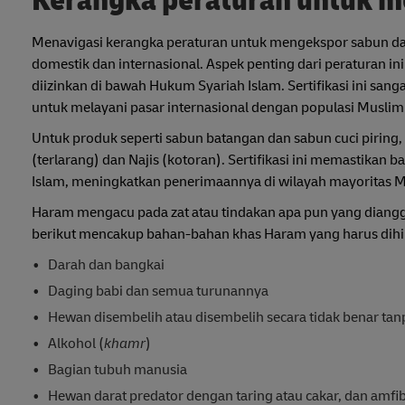
Kerangka peraturan untuk m
Menavigasi kerangka peraturan untuk mengekspor sabun dari
domestik dan internasional. Aspek penting dari peraturan 
diizinkan di bawah Hukum Syariah Islam. Sertifikasi ini san
untuk melayani pasar internasional dengan populasi Muslim 
Untuk produk seperti sabun batangan dan sabun cuci piring,
(terlarang) dan Najis (kotoran). Sertifikasi ini memastikan 
Islam, meningkatkan penerimaannya di wilayah mayoritas M
Haram mengacu pada zat atau tindakan apa pun yang diangg
berikut mencakup bahan-bahan khas Haram yang harus dihi
Darah dan bangkai
Daging babi dan semua turunannya
Hewan disembelih atau disembelih secara tidak benar ta
Alkohol (
khamr
)
Bagian tubuh manusia
Hewan darat predator dengan taring atau cakar, dan amfib