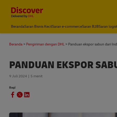
Content and Navigation
DHL Express Indonesia
Beranda
Saran Bisnis Kecil
Saran e-commerce
Saran B2B
Saran logis
Beranda
Pengiriman dengan DHL
Panduan ekspor sabun dari In
PANDUAN EKSPOR SABU
9 Juli 2024
5 menit
Bagi