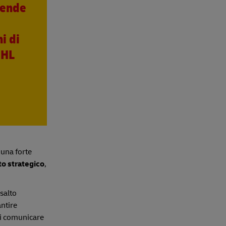
iende
i di
DHL
 una forte
to strategico
,
salto
antire
 di comunicare