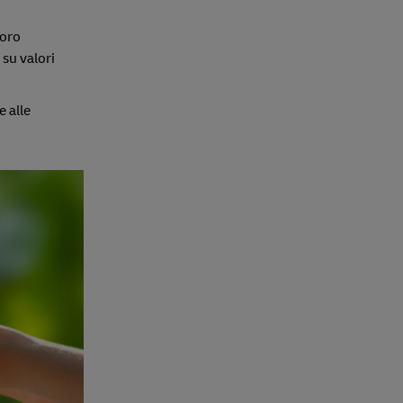
loro
su valori
e alle