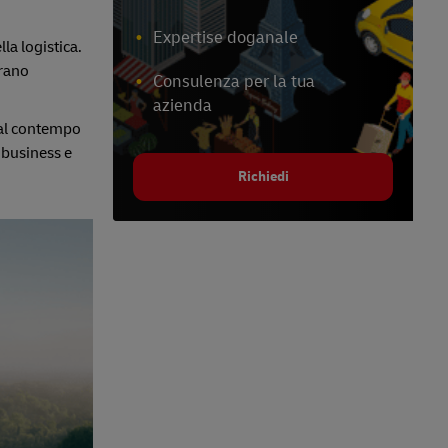
Expertise doganale
la logistica.
erano
Consulenza per la tua
azienda
 al contempo
 business e
Richiedi