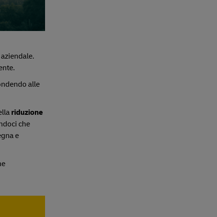
 aziendale.
ente.
pondendo alle
ella
riduzione
andoci che
egna e
ne