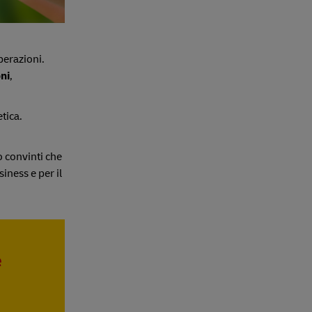
perazioni.
ni
,
tica.
 convinti che
siness e per il
e