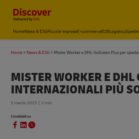
Content and Navigation
Home
News & ESG
Piccole imprese
E-commerce
B2B
Logistica
Spedir
Home
News & ESG
Mister Worker e DHL GoGreen Plus per spedizio
MISTER WORKER E DHL 
INTERNAZIONALI PIÙ SO
5 marzo 2025
5 min.
Condividi su