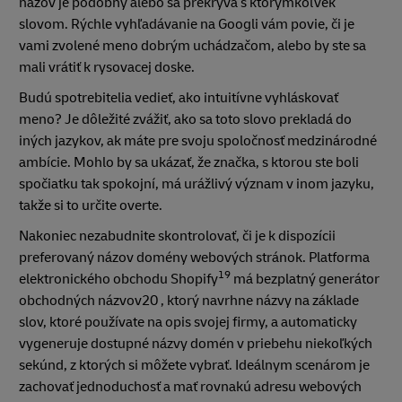
názov je podobný alebo sa prekrýva s ktorýmkoľvek
slovom. Rýchle vyhľadávanie na Googli vám povie, či je
vami zvolené meno dobrým uchádzačom, alebo by ste sa
mali vrátiť k rysovacej doske.
Budú spotrebitelia vedieť, ako intuitívne vyhláskovať
meno? Je dôležité zvážiť, ako sa toto slovo prekladá do
iných jazykov, ak máte pre svoju spoločnosť medzinárodné
ambície. Mohlo by sa ukázať, že značka, s ktorou ste boli
spočiatku tak spokojní, má urážlivý význam v inom jazyku,
takže si to určite overte.
Nakoniec nezabudnite skontrolovať, či je k dispozícii
preferovaný názov domény webových stránok. Platforma
19
elektronického obchodu Shopify
má bezplatný generátor
obchodných názvov20 , ktorý navrhne názvy na základe
slov, ktoré používate na opis svojej firmy, a automaticky
vygeneruje dostupné názvy domén v priebehu niekoľkých
sekúnd, z ktorých si môžete vybrať. Ideálnym scenárom je
zachovať jednoduchosť a mať rovnakú adresu webových