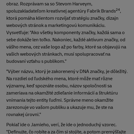
obraz. Rozprávam sa so Stevom Harveym,
24
spoluzakladateľom kreatívnej agentúry Fabrik Brands
,
ktorá pomáha klientom rozvíjať stratégiu značky, dizajn
webových stránok a marketingovú komunikáciu.
Vysvetľuje: "Ako všetky komponenty značky, každá sama o
sebe dokáže len toľko. Nakoniec, každé aktívum značky, od
vášho mena, cez vaše logo až po farby, ktoré sa objavujú na
vašich webových stránkach, musí spolupracovať na
budovaní vzťahu s publikom."
"Výber názvu, ktorý je zakorenený v DNA značky, je dôležitý.
Na rozdiel od ľudského mena, ktoré môže mať rôzne
významy, keď spoznáte osobu, názov spoločnosti sa
zameriava na okamžité zdieľanie informácií a štruktúru
vnímania tejto entity ľuďmi. Správne meno okamžite
zarezonuje vo vašom publiku a ukazuje mu, že ste na
rovnakej úrovni."
Pokiaľ ide o Jamieho, verí, že ide o jednoduchý vzorec.
"Definujte, čo robíte a za čím si stojíte, a potom premýšľajte