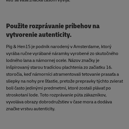
Použite rozprávanie príbehov na
vytvorenie autenticity.
Pig & Hen15 je podnik narodený v Amsterdame, ktorý
vyrába ručne vyrábané náramky vyrobené zo skutočného
lodného lana a námornej ocele. Názov značky je
inšpirovaný starou tradíciou plachtenia zo začiatku 16.
storočia, keď námorníci atramentovali tetovanie prasaťa a
sliepky na nohy pre šťastie, pretože prepravky týchto zvierat
boli často jedinými predmetmi, ktoré zostali plávať po
stroskotaní lode. Toto rozprávanie púta zákazníkov,
vyvoláva obrazy dobrodružstiev v čase mora a dodáva
značke vrstvu autenticity.