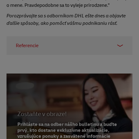
o mene. Pravdepodobne sa to vyleje prirodzene."
Porozprávajte sa s odborníkom DHL ešte dnes a objavte
ďalšie spôsoby, ako pomôcť vášmu podnikaniu rásť.
Referencie
1 -
Predávame koberce
2 - Pôvod názvu Google,
Wikipédia
, 2020
3 - Funkčná magnetická rezonancia,
Wikipédia
,
2020
4 -
Psychológia dnes
, február 2013
5, 6, 7 - The
Name Game: The Delicate Psychology
Zostaňte v obraze!
Behind Multi-Million
Dollar Brandnames,
Medium
, júl 2018
Prihláste sa na odber nášho bulletinu a buďte
prvý, kto dostane exkluzívne aktualizácie,
8 -
Jamie Chadwick
, riaditeľ stratégie, Black Stump
vzrušujúce ponuky a zasvätené informácie