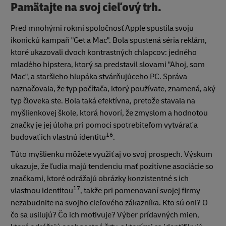
Pamätajte na svoj cieľový trh.
Pred mnohými rokmi spoločnosť Apple spustila svoju
ikonickú kampaň "Get a Mac". Bola spustená séria reklám,
ktoré ukazovali dvoch kontrastných chlapcov: jedného
mladého hipstera, ktorý sa predstavil slovami "Ahoj, som
Mac", a staršieho hlupáka stvárňujúceho PC. Správa
naznačovala, že typ počítača, ktorý používate, znamená, aký
typ človeka ste. Bola taká efektívna, pretože stavala na
myšlienkovej škole, ktorá hovorí, že zmyslom a hodnotou
značky je jej úloha pri pomoci spotrebiteľom vytvárať a
16
budovať ich vlastnú identitu
.
Túto myšlienku môžete využiť aj vo svoj prospech. Výskum
ukazuje, že ľudia majú tendenciu mať pozitívne asociácie so
značkami, ktoré odrážajú obrázky konzistentné s ich
17
vlastnou identitou
, takže pri pomenovaní svojej firmy
nezabudnite na svojho cieľového zákazníka. Kto sú oni? O
čo sa usilujú? Čo ich motivuje? Výber prídavných mien,