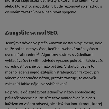
ktoré odrážajú osobnostné črty, s ktorými sa identifikujú
alebo ktoré chcú napodobniť, bude rezonovať so značkou s
cieľovým zákazníkom a inšpirovať spojenie.
Zamyslite sa nad SEO.
Jedným z dôvodov, prečo Amazon dostal svoje meno, bolo
to, že bol spustený v čase, keď boli webové stránky často
18
uvedené abecedne
. Algoritmy stránky s výsledkami
vyhľadávačov (SERP) odvtedy výrazne pokročili, takže vaše
uprednostňovanie by malo byť tiež. V skutočnosti je to
možno jeden z najdôležitejších strategických faktorov pri
výbere obchodného názvu, pretože zaisťuje, že vás vaši
zákazníci ľahko nájdu vo vyhľadávaní.
Po prvé, je dôležité zvoliť jedinečný názov spoločnosti;
príliš všeobecné a bude súťažiť vo vyhľadávaní nielen s
každým vo vašom odvetví, ale s každou inou firmou, ktorej