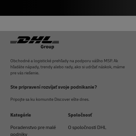
19 -
Shopify
20 -
Nakupujte generátor obchodných názvov
21 -
WW
Päta
22 -
Dunkin' Donuts
23 -
AdAge
, september 2018
24 -
Fabrik Brands
Obchodné a logistické prehľady na podporu vášho MSP. Ak
hľadáte nápady, trendy alebo rady, ako si udržať náskok, máme
pre vás riešenie.
Ste pripravení rozvíjať svoje podnikanie?
Pripojte sa ku komunite Discover ešte dnes.
Kategórie
Spoločnosť
Poradenstvo pre malé
O spoločnosti DHL
podniky