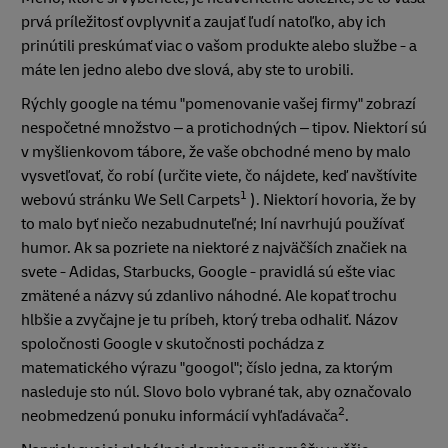
prvá príležitosť ovplyvniť a zaujať ľudí natoľko, aby ich
prinútili preskúmať viac o vašom produkte alebo službe - a
máte len jedno alebo dve slová, aby ste to urobili.
Rýchly google na tému "pomenovanie vašej firmy" zobrazí
nespočetné množstvo – a protichodných – tipov. Niektorí sú
v myšlienkovom tábore, že vaše obchodné meno by malo
vysvetľovať, čo robí (určite viete, čo nájdete, keď navštívite
1
webovú stránku We Sell Carpets
). Niektorí hovoria, že by
to malo byť niečo nezabudnuteľné; Iní navrhujú používať
humor. Ak sa pozriete na niektoré z najväčších značiek na
svete - Adidas, Starbucks, Google - pravidlá sú ešte viac
zmätené a názvy sú zdanlivo náhodné. Ale kopať trochu
hlbšie a zvyčajne je tu príbeh, ktorý treba odhaliť. Názov
spoločnosti Google v skutočnosti pochádza z
matematického výrazu "googol"; číslo jedna, za ktorým
nasleduje sto núl. Slovo bolo vybrané tak, aby označovalo
2
neobmedzenú ponuku informácií vyhľadávača
.