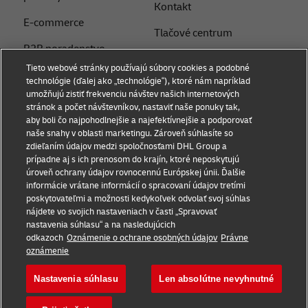
Kontakt
E-commerce
Tlačové centrum
B2B poradenstvo
Udržateľnosť
Tieto webové stránky používajú súbory cookies a podobné
Logistické poradenstvo
technológie (ďalej ako „technológie“), ktoré nám napríklad
Právne upozornenie
umožňujú zistiť frekvenciu návštev našich internetových
Novinky a postrehy
stránok a počet návštevníkov, nastaviť naše ponuky tak,
Podmienky používania
aby boli čo najpohodlnejšie a najefektívnejšie a podporovať
Preprava s DHL
naše snahy v oblasti marketingu. Zároveň súhlasíte so
Súkromie
zdieľaním údajov medzi spoločnosťami DHL Group a
Service Point
prípadne aj s ich prenosom do krajín, ktoré neposkytujú
Dokumenty
úroveň ochrany údajov rovnocennú Európskej únii. Ďalšie
Poslať zásielku
informácie vrátane informácií o spracovaní údajov tretími
Nastavenia súborov
poskytovateľmi a možnosti kedykoľvek odvolať svoj súhlas
cookie
nájdete vo svojich nastaveniach v časti „Spravovať
nastavenia súhlasu“ a na nasledujúcich
odkazoch
Oznámenie o ochrane osobných údajov
Právne
Sledujte nás
oznámenie
Nastavenia súhlasu
Len absolútne nevyhnutné