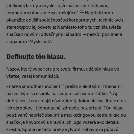
jablkovej farmy a myslel si, že názov znie "zábavne,
11
temperamentne a nie zastrašujúco".
Napriek tomu
okamžite odlíšil spoločnosť od korporátnych, technických
stereotypov jej odvetvia; Namiesto toho tu vznikla svieža
značka s novými odvážnymi nápadmi – neskôr posilnená
sloganom "Mysli inak".
Definujte tón hlasu.
Názov, ktorý vyberiete pre svoju firmu, udá tón hlasu vo
všetkej vašej komunikácii.
12
Značka smoothie Innocent
prešla niekoľkými zmenami
13
názvu, kým sa usadila na svojom súčasnom štítku
. Aj
dobrá vec; Teraz majú názov, ktorý dokonale vystihuje étos
ich výrobkov - jednoduché, zdravé a bez prísad. Tón hlasu
používaný naprieč obalmi a marketingovou komunikáciou
značky je hovorový a hravý a ich logo vyzerá ako detská
kresba. Spoločne tieto prvky vytvorili zábavnú a pútavú