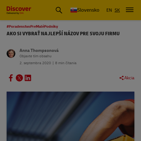
Slovensko
EN
SK
#PoradenstvoPreMaléPodniky
AKO SI VYBRAŤ NAJLEPŠÍ NÁZOV PRE SVOJU FIRMU
Anna Thompsonová
Objavte tím obsahu
2. septembra 2020
8 min čítania
Akcia