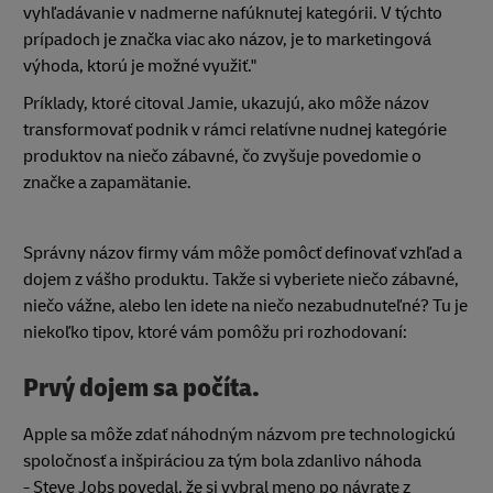
vyhľadávanie v nadmerne nafúknutej kategórii. V týchto
prípadoch je značka viac ako názov, je to marketingová
výhoda, ktorú je možné využiť."
Príklady, ktoré citoval Jamie, ukazujú, ako môže názov
transformovať podnik v rámci relatívne nudnej kategórie
produktov na niečo zábavné, čo zvyšuje povedomie o
značke a zapamätanie.
Správny názov firmy vám môže pomôcť definovať vzhľad a
dojem z vášho produktu. Takže si vyberiete niečo zábavné,
niečo vážne, alebo len idete na niečo nezabudnuteľné? Tu je
niekoľko tipov, ktoré vám pomôžu pri rozhodovaní:
Prvý dojem sa počíta.
Apple sa môže zdať náhodným názvom pre technologickú
spoločnosť a inšpiráciou za tým bola zdanlivo náhoda
- Steve Jobs povedal, že si vybral meno po návrate z