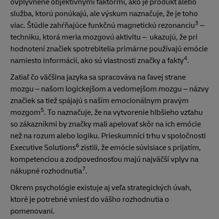
ovplyvnené objektívnymi faktormi, ako je produkt alebo
služba, ktorú ponúkajú, ale výskum naznačuje, že je toho
3
viac. Štúdie zahŕňajúce funkčnú magnetickú rezonanciu
–
techniku, ktorá meria mozgovú aktivitu – ukazujú, že pri
hodnotení značiek spotrebitelia primárne používajú emócie
4
namiesto informácií, ako sú vlastnosti značky a fakty
.
Zatiaľ čo väčšina jazyka sa spracováva na ľavej strane
mozgu – našom logickejšom a vedomejšom mozgu – názvy
značiek sa tiež spájajú s naším emocionálnym pravým
5
mozgom
. To naznačuje, že na vytvorenie hlbšieho vzťahu
so zákazníkmi by značky mali apelovať skôr na ich emócie
než na rozum alebo logiku. Prieskumníci trhu v spoločnosti
6
Executive Solutions
zistili, že emócie súvisiace s prijatím,
kompetenciou a zodpovednosťou majú najväčší vplyv na
7
nákupné rozhodnutia
.
Okrem psychológie existuje aj veľa strategických úvah,
ktoré je potrebné vniesť do vášho rozhodnutia o
pomenovaní.