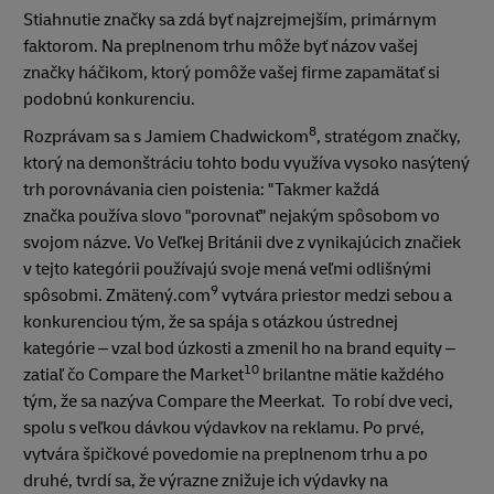
Stiahnutie značky sa zdá byť najzrejmejším, primárnym
faktorom. Na preplnenom trhu môže byť názov vašej
značky háčikom, ktorý pomôže vašej firme zapamätať si
podobnú konkurenciu.
8
Rozprávam sa s Jamiem Chadwickom
, stratégom značky,
ktorý na demonštráciu tohto bodu využíva vysoko nasýtený
trh porovnávania cien poistenia: "Takmer každá
značka používa slovo "porovnať" nejakým spôsobom vo
svojom názve. Vo Veľkej Británii dve z vynikajúcich značiek
v tejto kategórii používajú svoje mená veľmi odlišnými
9
spôsobmi. Zmätený.com
vytvára priestor medzi sebou a
konkurenciou tým, že sa spája s otázkou ústrednej
kategórie – vzal bod úzkosti a zmenil ho na brand equity –
10
zatiaľ čo Compare the Market
brilantne mätie každého
tým, že sa nazýva Compare the Meerkat. To robí dve veci,
spolu s veľkou dávkou výdavkov na reklamu. Po prvé,
vytvára špičkové povedomie na preplnenom trhu a po
druhé, tvrdí sa, že výrazne znižuje ich výdavky na