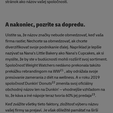
stránok ako názov vašej spoločnosti.
A nakoniec, pozrite sa dopredu.
Uistite sa, že názov značky nebude obmedzovať, keď vaša
firma rastie; Nechcete sa obmedzovať, ak chcete
diverzifikovať svoje podnikanie ďalej. Napríklad je lepšie
nazývať sa Nana's Little Bakery ako Nana's Cupcakes, ak si
myslíte, že by ste v budúcnosti mohli rozšíriť svoj sortiment.
Spoločnosť Weight Watchers nedávno prekonala takúto
21
prekážku rebrandingom na WW
, aby odrážala svoje
presúvanie zamerania z diét na wellness. A v roku 2019
22
spoločnosť Dunkin' Donuts
zmenila svoj oficiálny
obchodný názov len na Dunkin' – vhodnejšie vzhľadom na
23
to, že káva a iné nápoje teraz tvoria 60% jej predaja
.
Keď zvážite všetky tieto faktory, zložitosť výberu názvu
vašej firmy sa prejaví. Je však dôležité pamätať na širší