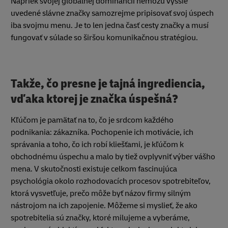
Napriek svojej globálnej dominancii nemôžu vyššie
uvedené slávne značky samozrejme pripisovať svoj úspech
iba svojmu menu. Je to len jedna časť cesty značky a musí
fungovať v súlade so širšou komunikačnou stratégiou.
Takže, čo presne je tajná ingrediencia,
vďaka ktorej je značka úspešná?
Kľúčom je pamätať na to, čo je srdcom každého
podnikania: zákazníka. Pochopenie ich motivácie, ich
správania a toho, čo ich robí kliešťami, je kľúčom k
obchodnému úspechu a malo by tiež ovplyvniť výber vášho
mena. V skutočnosti existuje celkom fascinujúca
psychológia okolo rozhodovacích procesov spotrebiteľov,
ktorá vysvetľuje, prečo môže byť názov firmy silným
nástrojom na ich zapojenie. Môžeme si myslieť, že ako
spotrebitelia sú značky, ktoré milujeme a vyberáme,