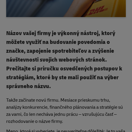
Názov vašej firmy je výkonný nástroj, ktorý
môžete využiť na budovanie povedomia o
značke, zapojenie spotrebiteľov a zvýšenie
návštevnosti svojich webových stránok.
Prečítajte si príručku osvedčených postupov k
stratégiám, ktoré by ste mali použiť na výber
správneho názvu.
Takže začínate novú firmu. Mesiace prieskumu trhu,
analýzy konkurencie, finančného plánovania a stratégie sú
za vami, čo len necháva jednu prácu – vzrušujúcu časť –
rozhodovanie o názve firmy.
Meno, ktoré si vyberiete, je neuveriteľne dôležité; Je to vaša