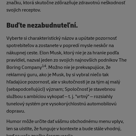
značku, ktorá skutočne zdôrazňuje zdravotnú neškodnosť
svojich receptov.
Buďte nezabudnuteľní.
Vyberte si charakteristický názov a upútate pozornosť
spotrebiteľov a zostanete v popredí mysle neskôr na
nákupnej ceste. Elon Musk, ktorý nie je za hranie podľa
pravidiel, nazval jeden zo svojich najnovších podnikov The
14
Boring Company
. Možno nie je prekvapujúce, že
reklamný guru, ako je Musk, by si vybral niečo tak
hľadajúce pozornosť, ale v skutočnosti je za tým aj malý
(sebapodceňujúci) význam; Spoločnosť je stavebnou
službou s ambíciou vykopať – t. j. "vrtný" – rozsiahly
tunelový systém pre vysokorýchlostnú automobilovú
dopravu.
Humor môže určite dať vášmu obchodnému menu vplyv,
len sa uistite, že funguje v kontexte a bude stále vhodný,
keď sa vaša značka časom vyvíja.