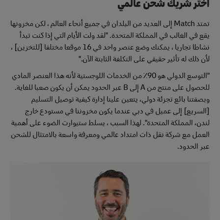
اختر شريك شحن عالمي
تمتد Match إلى العديد من البلدان في جميع أنحاء العالم ، لكن مخزونها
يقع في الغالب في المملكة المتحدة. "لقد ولت الأيام التي إذا كنت تبدأ
نشاطا تجاريا ، يمكنك وضع عنصر واحد في 16 موقعا مختلفا [للتخزين] ،
لأن ذلك له تأثير حقيقي على التكلفة الثابتة الآن."
"التوسع الدولي هو 90٪ من الخدمات اللوجستية لأنه هذا العنصر المادي
للحصول على منتج من A إلى B عبر الحدود يمكن أن يكون صعبا للغاية.
وبصفتنا بائع تجزئة دولي، يتعين علينا إدارة كيفية توصيل التسليم
[السريع] إلى عميل في دبي عندما يكون مخزوننا في مستودع خارج
لندن، المملكة المتحدة". لهذا السبب ، يسلط ستيوارت الضوء على أهمية
العمل مع شركة نقل ذات امتداد عالمي ومعرفة واسعة بالامتثال للشحن
عبر الحدود.