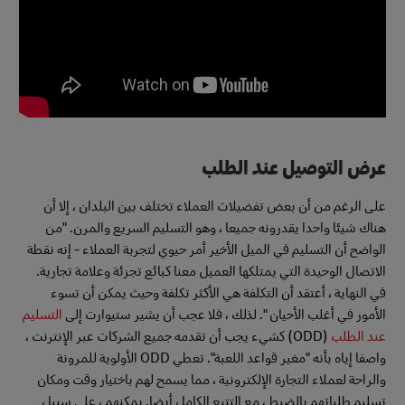
عرض التوصيل عند الطلب
على الرغم من أن بعض تفضيلات العملاء تختلف بين البلدان ، إلا أن
هناك شيئا واحدا يقدرونه جميعا ، وهو التسليم السريع والمرن. "من
الواضح أن التسليم في الميل الأخير أمر حيوي لتجربة العملاء - إنه نقطة
الاتصال الوحيدة التي يمتلكها العميل معنا كبائع تجزئة وعلامة تجارية.
في النهاية ، أعتقد أن التكلفة هي الأكثر تكلفة وحيث يمكن أن تسوء
الأمور في أغلب الأحيان ". لذلك ، فلا عجب أن يشير ستيوارت إلى
التسليم
عند الطلب
(ODD) كشيء يجب أن تقدمه جميع الشركات عبر الإنترنت ،
واصفا إياه بأنه "مغير قواعد اللعبة". تعطي ODD الأولوية للمرونة
والراحة لعملاء التجارة الإلكترونية ، مما يسمح لهم باختيار وقت ومكان
تسليم طلباتهم بالضبط ، مع التتبع الكامل أيضا. يمكنهم ، على سبيل