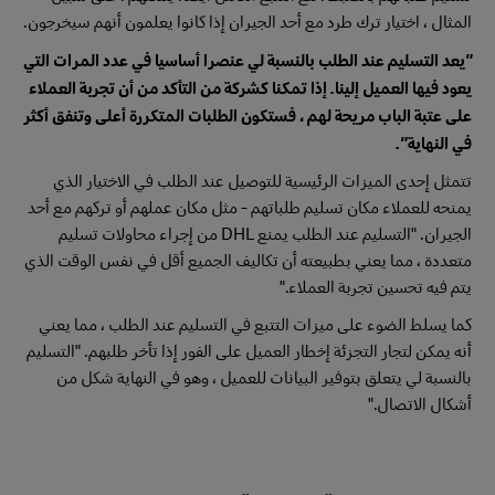
المثال ، اختيار ترك طرد مع أحد الجيران إذا كانوا يعلمون أنهم سيخرجون.
"يعد التسليم عند الطلب بالنسبة لي عنصرا أساسيا في عدد المرات التي
يعود فيها العميل إلينا. إذا تمكنا كشركة من التأكد من أن تجربة العملاء
على عتبة الباب مريحة لهم ، فستكون الطلبات المتكررة أعلى وتنفق أكثر
في النهاية ".
تتمثل إحدى الميزات الرئيسية للتوصيل عند الطلب في الاختيار الذي
يمنحه للعملاء مكان تسليم طلباتهم - مثل مكان عملهم أو تركهم مع أحد
الجيران. "التسليم عند الطلب يمنع DHL من إجراء محاولات تسليم
متعددة ، مما يعني بطبيعته أن تكاليف الجميع أقل في نفس الوقت الذي
يتم فيه تحسين تجربة العملاء."
كما يسلط الضوء على ميزات التتبع في التسليم عند الطلب ، مما يعني
أنه يمكن لتجار التجزئة إخطار العميل على الفور إذا تأخر طلبهم. "التسليم
بالنسبة لي يتعلق بتوفير البيانات للعميل ، وهو في النهاية شكل من
أشكال الاتصال."