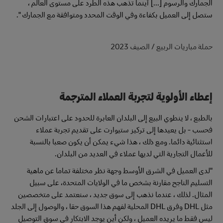
الجمارك والرسوم [...] أينما تذهب هذه الطرد على مستوى العالم ،
ستصل إلى العميل بكفاءة وفي الوقت المحدد ومتوافقة مع الجمارك ".
حملة مباريات الربيع / الصيف 2023
إعطاء الأولوية لتجربة العملاء المترجمة
بالطبع ، لا ينطوي البيع إلى البلدان العابرة للحدود على اعتبارات الشحن
فحسب - بل يعيدها إلى تركيز ستيوارت على تقديم تجربة عملاء
استثنائية دائما. ومع ذلك ، هذا شيء يمكن أن يكون صعبا بالنسبة
للأعمال التجارية التي لديها عملاء في العديد من البلدان.
"لدى العميل في الشرق الأوسط وجهة نظر مختلفة تماما عن ماهية
التسليم الناجح مقارنة بشخص ما في الولايات المتحدة، على سبيل
المثال. لذلك ، عندما نذهب إلى سوق جديد ، سنعتمد على متخصصين
مثل DHL وفرق DHL المحلية لفهم هذا السوق حقا ، والوصول إلى الجلد
ليس فقط ما يريده العميل ، ولكن أين يوجد الابتكار في سوق التوصيل