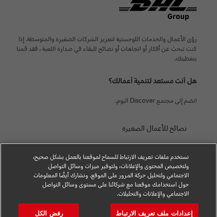
رؤى الأعمال والخدمات اللوجستية لتعزيز الشركات الصغيرة والمتوسطة. إذا
كنت تبحث عن أفكار أو اتجاهات أو نصائح للبقاء في صدارة اللعبة ، فقد قمنا
بتغطيتك.
هل أنت مستعد لتنمية أعمالك؟
انضم إلى مجتمع Discover اليوم.
نصائح للأعمال الصغيرة
نصائح التجارة الإلكترونية
نستخدم ملفات تعريف الارتباط للسماح لموقعنا بالعمل بشكل صحيح،
نصيحة B2B
ولتخصيص المحتوى والإعلانات، ولتوفير ميزات وسائل التواصل
الاجتماعي ولتحليل حركة المرور على الموقع. ونشارك أيضًا المعلومات
المشورة اللوجستية
حول استخدامك موقعنا مع شركائنا على مستوى وسائل التواصل
الاجتماعي والإعلانات والتحليلات.
الأخبار والرؤى
إعدادات ملف تعريف الارتباط
رفض الكل