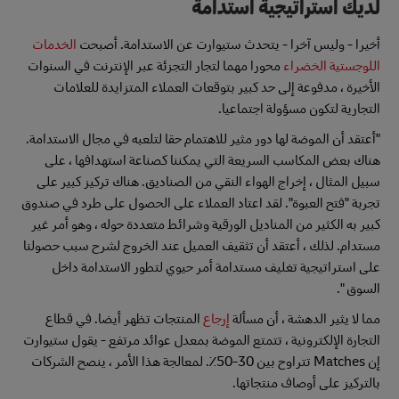
لديك استراتيجية استدامة
أخيرا - وليس آخرا - يتحدث ستيوارت عن الاستدامة. أصبحت
الخدمات
اللوجستية الخضراء
محورا مهما لتجار التجزئة عبر الإنترنت في السنوات
الأخيرة ، مدفوعة إلى حد كبير بتوقعات العملاء المتزايدة للعلامات
التجارية لتكون مسؤولة اجتماعيا.
"أعتقد أن الموضة لها دور مثير للاهتمام حقا لتلعبه في مجال الاستدامة.
هناك بعض المكاسب السريعة التي يمكننا كصناعة استهدافها ، على
سبيل المثال ، إخراج الهواء النقي من الصناديق. هناك تركيز كبير على
تجربة "فتح العبوة". لقد اعتاد العملاء على الحصول على طرد في صندوق
كبير به الكثير من المناديل الورقية وشرائط متعددة حوله ، وهو أمر غير
مستدام. لذلك ، أعتقد أن تثقيف العميل عند الخروج لشرح سبب حصولنا
على استراتيجية تغليف مستدامة أمر حيوي لتطور الاستدامة داخل
السوق ".
مما لا يثير الدهشة ، أن مسألة
إرجاع
المنتجات تظهر أيضا. في قطاع
التجارة الإلكترونية ، تتمتع الموضة بمعدل عوائد مرتفع - يقول ستيوارت
إن Matches تتراوح بين 30-50٪. لمعالجة هذا الأمر ، ينصح الشركات
بالتركيز على أوصاف منتجاتها.