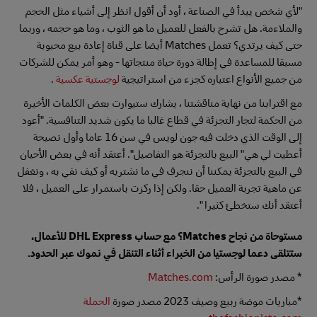
"لأي شخص يبدأ في الصناعة ، أود أن أقول انظر إلى أشياء مثل الحجم
والملاءمة. هل تشرح بالفعل للعميل ما هو الثوب ، وما هو حجمه ، وربما
حتى كيف يرتدي؟ تعمل Matches أيضا على قناة إعادة بيع محبوبة
مسبقا للمساعدة في إطالة دورة حياة منتجاتها - وهو أمر يمكن للشركات
من جميع الأنواع اعتباره كجزء من استراتيجية
لوجستية عكسية
.
مع اقترابنا من نهاية مناقشتنا ، يشارك ستيوارت بعض الكلمات الأخيرة
من الحكمة لتجار التجزئة في قطاع غالبا ما يكون شديد التنافسية. "أعود
إلى الوقت الذي دخلت فيه جون لويس في سن 16 عاما وأول نصيحة
أعطيت لي هي" البيع بالتجزئة هو التفاصيل". أعتقد أنه في بعض الأحيان
في البيع بالتجزئة يمكننا أن ننجرف في ما نشتريه أو كيف نفي به ، ونغفل
عن ماهية تجربة العميل حقا. ولكن إذا ركزت باستمرار على العميل ، فلا
أعتقد أنك ستخطئ كثيرا ".
مستوحاة من نجاح Matches؟ مع حساب DHL Express للأعمال،
ستتلقى دعما لوجستيا من الخبراء أثناء التنقل في نموك عبر الحدود.
* مصدر صورة الرأس:
Matches.com
*مباريات موضة ربيع وصيف 2023 مصدر صورة
الحملة