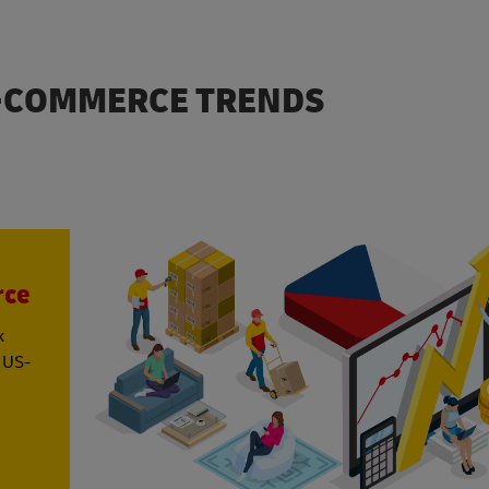
E-COMMERCE TRENDS
rce
k
n US-