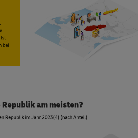
l
te
ist
n bei
e Republik am meisten?
en Republik im Jahr 2023(4) (nach Anteil)