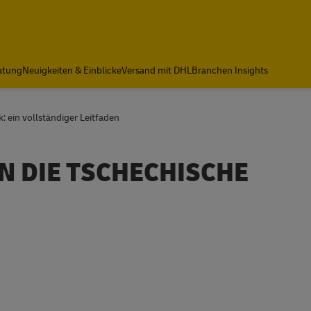
atung
Neuigkeiten & Einblicke
Versand mit DHL
Branchen Insights
: ein vollständiger Leitfaden
N DIE TSCHECHISCHE