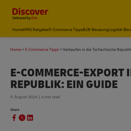
Content and Navigation
Home
KMU Ratgeber
E-Commerce Tipps
B2B-Beratung
Logistik-Ber
Home
E-Commerce Tipps
Verkaufen in die Tschechische Republik
E-COMMERCE-EXPORT I
REPUBLIK: EIN GUIDE
9. August 2024
6 min read
Share