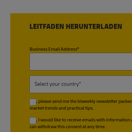
LEITFADEN HERUNTERLADEN
Business Email Address*
Yes, please send me the biweekly newsletter packed 
market trends and practical tips.
Yes, I would like to receive emails with informatio
can withdraw this consent at any time.