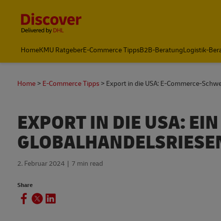
Content and Navigation
Home
KMU Ratgeber
E-Commerce Tipps
B2B-Beratung
Logistik-Ber
Home
E-Commerce Tipps
Export in die USA: E-Commerce-Schw
EXPORT IN DIE USA: EI
GLOBALHANDELSRIESE
2. Februar 2024
7 min read
Share