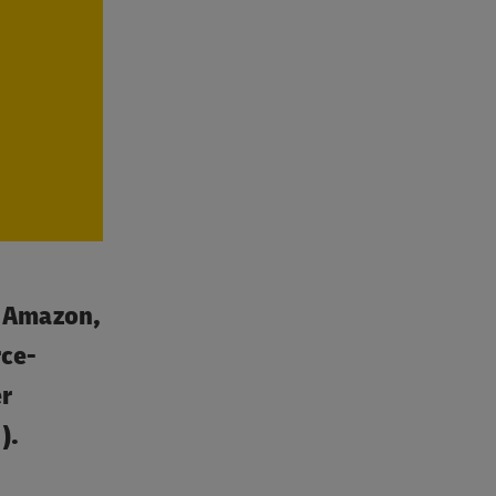
on Amazon,
rce-
er
).