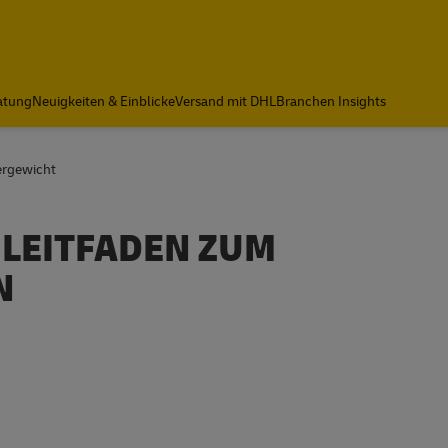
atung
Neuigkeiten & Einblicke
Versand mit DHL
Branchen Insights
ergewicht
N LEITFADEN ZUM
N