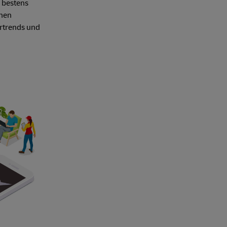
 bestens
chen
ertrends und