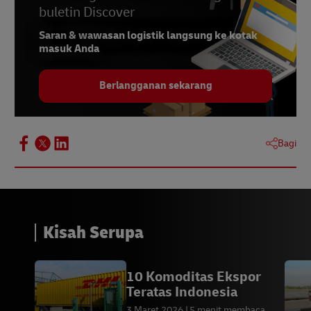
buletin Discover
Saran & wawasan logistik langsung ke kotak
masuk Anda
Berlangganan sekarang
Bagi
Kisah Serupa
10 Komoditas Ekspor
Teratas Indonesia
3 Maret 2026
5 menit membaca