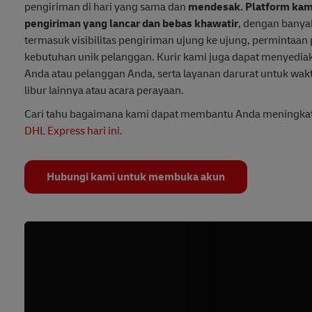
pengiriman di hari yang sama dan
mendesak. Platform kam
pengiriman yang lancar dan bebas khawatir
, dengan banyak
termasuk visibilitas pengiriman ujung ke ujung, permintaa
kebutuhan unik pelanggan. Kurir kami juga dapat menyedia
Anda atau pelanggan Anda, serta layanan darurat untuk wa
libur lainnya atau acara perayaan.
Cari tahu bagaimana kami dapat membantu Anda meningkatk
DHL Express hari ini
.
Hubungi kami untuk membuka akun