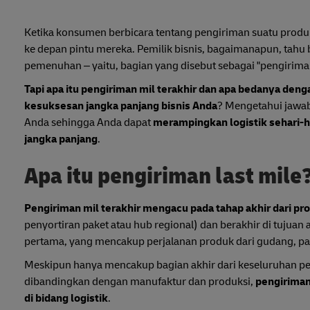
Ketika konsumen berbicara tentang pengiriman suatu produk, 
ke depan pintu mereka. Pemilik bisnis, bagaimanapun, tahu 
pemenuhan – yaitu, bagian yang disebut sebagai "pengiriman
Tapi apa itu pengiriman mil terakhir dan apa bedanya den
kesuksesan jangka panjang bisnis Anda
? Mengetahui jawa
Anda sehingga Anda dapat
merampingkan logistik sehari-h
jangka panjang
.
Apa itu pengiriman last mile
Pengiriman mil terakhir mengacu pada tahap akhir dari pr
penyortiran paket atau hub regional) dan berakhir di tujuan
pertama, yang mencakup perjalanan produk dari gudang, pab
Meskipun hanya mencakup bagian akhir dari keseluruhan pe
dibandingkan dengan manufaktur dan produksi,
pengiriman
di bidang logistik
.