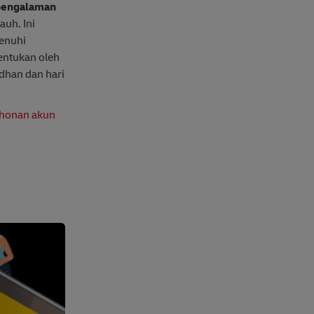
 pengalaman
auh. Ini
menuhi
entukan oleh
dhan dan hari
honan akun