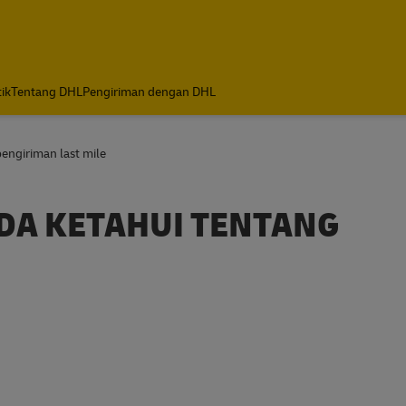
tik
Tentang DHL
Pengiriman dengan DHL
engiriman last mile
DA KETAHUI TENTANG