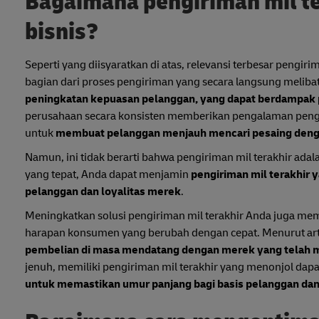
Bagaimana pengiriman mil t
bisnis?
Seperti yang diisyaratkan di atas, relevansi terbesar pengir
bagian dari proses pengiriman yang secara langsung melib
peningkatan kepuasan pelanggan, yang dapat berdampak p
perusahaan secara konsisten memberikan pengalaman pengi
untuk
membuat pelanggan menjauh mencari pesaing denga
Namun, ini tidak berarti bahwa pengiriman mil terakhir adal
yang tepat, Anda dapat menjamin
pengiriman mil terakhir 
pelanggan dan loyalitas merek
.
Meningkatkan solusi pengiriman mil terakhir Anda juga m
harapan konsumen yang berubah dengan cepat. Menurut art
pembelian di masa mendatang dengan merek yang telah 
jenuh, memiliki pengiriman mil terakhir yang menonjol d
untuk memastikan umur panjang bagi basis pelanggan da