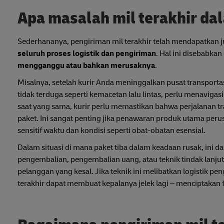
Apa masalah mil terakhir dal
Sederhananya, pengiriman mil terakhir telah mendapatkan j
seluruh proses logistik dan pengiriman
. Hal ini disebabkan 
mengganggu atau bahkan merusaknya
.
Misalnya, setelah kurir Anda meninggalkan pusat transpor
tidak terduga seperti kemacetan lalu lintas, perlu menaviga
saat yang sama, kurir perlu memastikan bahwa perjalanan t
paket. Ini sangat penting jika penawaran produk utama per
sensitif waktu dan kondisi seperti obat-obatan esensial.
Dalam situasi di mana paket tiba dalam keadaan rusak, ini da
pengembalian, pengembalian uang, atau teknik tindak lanj
pelanggan yang kesal. Jika teknik ini melibatkan logistik p
terakhir dapat membuat kepalanya jelek lagi – menciptakan f