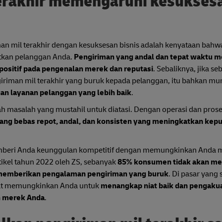
erakhir memengaruhi kesukses
iman mil terakhir dengan kesuksesan bisnis adalah kenyataan bahwa
atkan pelanggan Anda.
Pengiriman yang andal dan tepat waktu 
ositif pada pengenalan merek dan reputasi
. Sebaliknya, jika s
riman mil terakhir yang buruk kepada pelanggan, itu bahkan mu
n layanan pelanggan yang lebih baik
.
ah masalah yang mustahil untuk diatasi. Dengan operasi dan prose
yang bebas repot, andal, dan konsisten yang meningkatkan kep
emberi Anda keunggulan kompetitif dengan memungkinkan Anda 
ikel tahun 2022 oleh ZS, sebanyak
85% konsumen tidak akan me
memberikan pengalaman pengiriman yang buruk
. Di pasar yang
apat memungkinkan Anda untuk
menangkap niat baik dan pengaku
n merek Anda
.