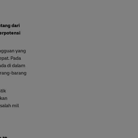
tang dari
berpotensi
angguan yang
epat. Pada
ada di dalam
arang-barang
tik
gkan
salah mil