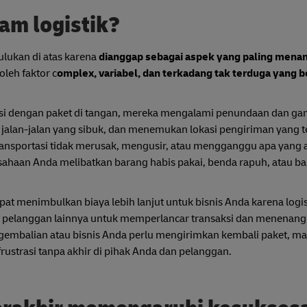
am logistik?
ulukan di atas karena
dianggap sebagai aspek yang paling menan
oleh faktor c
omplex, variabel, dan terkadang tak terduga yang 
tasi dengan paket di tangan, mereka mengalami penundaan dan g
si jalan-jalan yang sibuk, dan menemukan lokasi pengiriman yang t
ransportasi tidak merusak, mengusir, atau mengganggu apa yang 
usahaan Anda melibatkan barang habis pakai, benda rapuh, atau b
pat menimbulkan biaya lebih lanjut untuk bisnis Anda karena logis
ut pelanggan lainnya untuk memperlancar transaksi dan menenan
engembalian atau bisnis Anda perlu mengirimkan kembali paket, ma
rustrasi tanpa akhir di pihak Anda dan pelanggan.