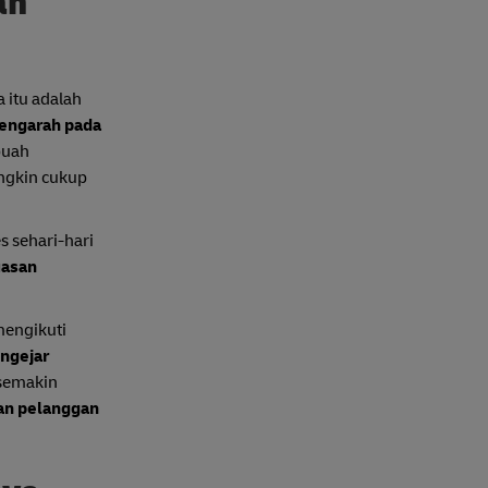
an
 itu adalah
mengarah pada
ebuah
ngkin cukup
s sehari-hari
uasan
mengikuti
ngejar
 semakin
an pelanggan