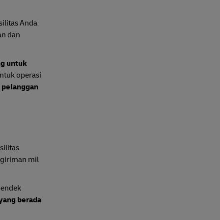
ilitas Anda
an dan
ng untuk
ntuk operasi
s pelanggan
silitas
ngiriman mil
pendek
 yang berada