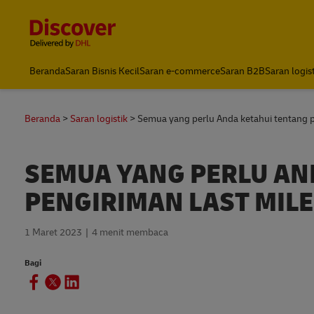
Content and Navigation
DHL Express Indonesia
Beranda
Saran Bisnis Kecil
Saran e-commerce
Saran B2B
Saran logis
Beranda
Saran logistik
Semua yang perlu Anda ketahui tentang p
SEMUA YANG PERLU AN
PENGIRIMAN LAST MILE
1 Maret 2023
4 menit membaca
Bagi