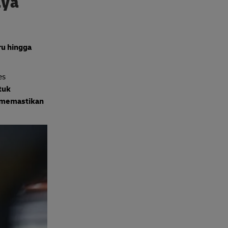
aya
u hingga
es
tuk
g memastikan