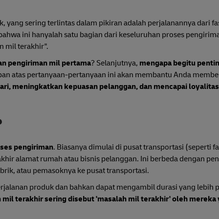
yang sering terlintas dalam pikiran adalah perjalanannya dari fas
bahwa ini hanyalah satu bagian dari keseluruhan proses pengirim
 mil terakhir".
gan pengiriman mil pertama
? Selanjutnya,
mengapa begitu penti
ban atas pertanyaan-pertanyaan ini akan membantu Anda membe
ari, meningkatkan kepuasan pelanggan, dan mencapai loyalita
?
oses pengiriman
. Biasanya dimulai di pusat transportasi (seperti fa
 akhir alamat rumah atau bisnis pelanggan. Ini berbeda dengan pe
rik, atau pemasoknya ke pusat transportasi.
rjalanan produk dan bahkan dapat mengambil durasi yang lebih 
 mil terakhir sering disebut 'masalah mil terakhir' oleh mereka