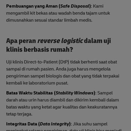
Pembuangan yang Aman (
Safe Disposal
)
: Kami
mengambil kit bekas atau wadah benda tajam untuk
dimusnahkan sesuai standar limbah medis.
Apa peran
reverse logistic
dalam uji
klinis berbasis rumah?
Uji klinis Direct-to-Patient (DtP) tidak berhenti saat obat
sampai di rumah pasien. Anda juga harus mengelola
pengiriman sampel biologis dan obat yang tidak terpakai
kembali ke laboratorium pusat.
Batas Waktu Stabilitas (
Stability Windows
)
: Sampel
darah atau urin harus diambil dan dikirim kembali dalam
batas waktu yang ketat agar kualitas dan keakuratannya
tetap terjaga.
Integritas Data (
Data Integrity
)
: Jika suhu sampel
meningkat selama pengiriman, data uji klinis bisa menjadi