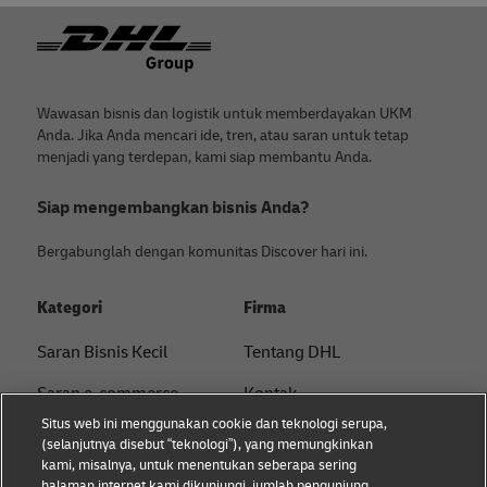
Footer
Wawasan bisnis dan logistik untuk memberdayakan UKM
Anda. Jika Anda mencari ide, tren, atau saran untuk tetap
menjadi yang terdepan, kami siap membantu Anda.
Siap mengembangkan bisnis Anda?
Bergabunglah dengan komunitas Discover hari ini.
Kategori
Firma
Saran Bisnis Kecil
Tentang DHL
Saran e-commerce
Kontak
Situs web ini menggunakan cookie dan teknologi serupa,
Saran B2B
Pusat Pers
(selanjutnya disebut “teknologi”), yang memungkinkan
kami, misalnya, untuk menentukan seberapa sering
Saran logistik
Keberlanjutan
halaman internet kami dikunjungi, jumlah pengunjung,