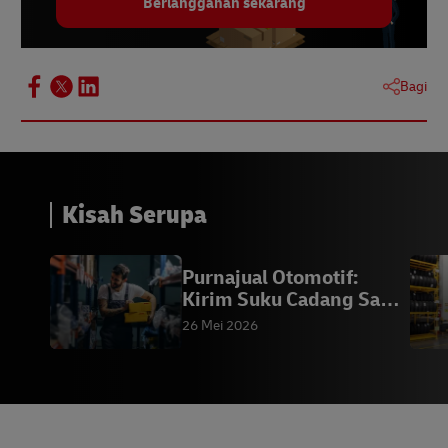
Berlangganan sekarang
Bagi
Kisah Serupa
Purnajual Otomotif:
Kirim Suku Cadang Same
Day | DHL
26 Mei 2026