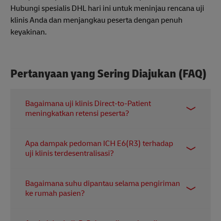
Hubungi spesialis DHL hari ini untuk meninjau rencana uji
klinis Anda dan menjangkau peserta dengan penuh
keyakinan.
Pertanyaan yang Sering Diajukan (FAQ)
Bagaimana uji klinis Direct-to-Patient
meningkatkan retensi peserta?
Uji klinis ini mengurangi beban perjalanan karena
Apa dampak pedoman ICH E6(R3) terhadap
obat dikirim langsung ke rumah peserta. Dengan
uji klinis terdesentralisasi?
begitu, pasien lebih mudah mengikuti penelitian
tanpa harus mengganggu rutinitas harian mereka.
Pedoman terbaru ini mengharuskan sponsor
Bagaimana suhu dipantau selama pengiriman
menerapkan pendekatan
Quality by Design
. Anda
ke rumah pasien?
harus memiliki bukti digital bahwa produk
penelitian tetap stabil selama seluruh perjalanan
Kami menggunakan sensor IoT
real-time
yang