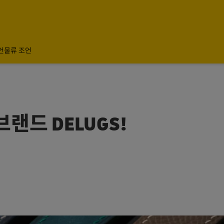
언
물류 조언
랜드 DELUGS!