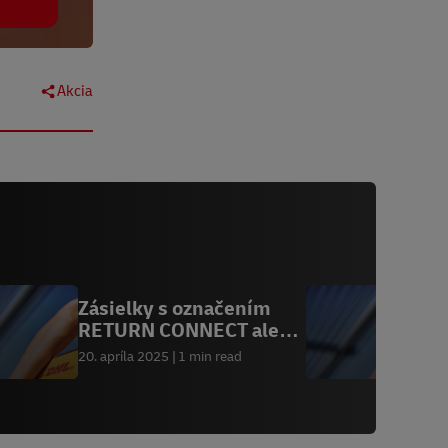
Akcia
Zásielky s označením
M
RETURN CONNECT alebo
d
CMR
z
20. apríla 2025
1 min read
2