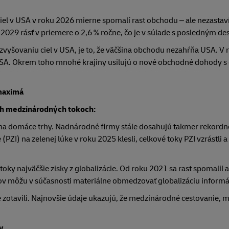
iel v USA v roku 2026 mierne spomalí rast obchodu – ale nezastaví
029 rásť v priemere o 2,6 % ročne, čo je v súlade s posledným de
vyšovaniu ciel v USA, je to, že väčšina obchodu nezahŕňa USA. V
SA. Okrem toho mnohé krajiny usilujú o nové obchodné dohody s
 maximá
ch medzinárodných tokoch:
h na domáce trhy. Nadnárodné firmy stále dosahujú takmer rekordn
(PZI) na zelenej lúke v roku 2025 klesli, celkové toky PZI vzrástli 
oky najväčšie zisky z globalizácie. Od roku 2021 sa rast spomalil a 
ov môžu v súčasnosti materiálne obmedzovať globalizáciu informác
zotavili. Najnovšie údaje ukazujú, že medzinárodné cestovanie, m
v