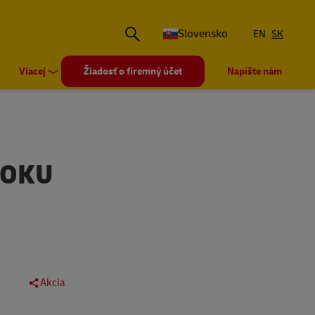
Slovensko
EN
SK
Viacej
Žiadosť o firemný účet
Napíšte nám
ROKU
Akcia