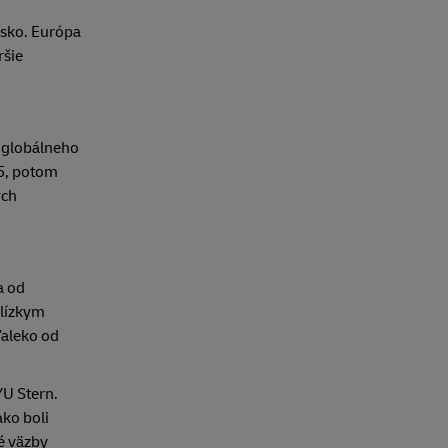
dsko. Európa
ršie
z globálneho
15, potom
ých
a od
blízkym
ďaleko od
YU Stern.
ko boli
é väzby