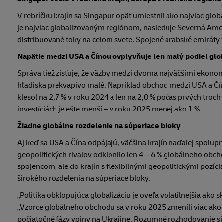
V rebríčku krajín sa Singapur opäť umiestnil ako najviac gl
je najviac globalizovaným regiónom, nasleduje Severná Ameri
distribuované toky na celom svete. Spojené arabské emiráty 
Napätie medzi USA a Čínou ovplyvňuje len malý podiel gl
Správa tiež zisťuje, že väzby medzi dvoma najväčšími ekonom
hľadiska prekvapivo malé. Napríklad obchod medzi USA a Čí
klesol na 2,7 % v roku 2024 a len na 2,0 % počas prvých tr
investíciách je ešte menší – v roku 2025 menej ako 1 %.
Žiadne globálne rozdelenie na súperiace bloky
Aj keď sa USA a Čína odpájajú, väčšina krajín naďalej spolup
geopolitických rivalov odklonilo len 4 – 6 % globálneho obch
spojencom, ale do krajín s flexibilnými geopolitickými pozí
širokého rozdelenia na súperiace bloky.
„Politika obklopujúca globalizáciu je oveľa volatilnejšia ako
„Vzorce globálneho obchodu sa v roku 2025 zmenili viac ako 
počiatočné fázy vojny na Ukrajine. Rozumné rozhodovanie si