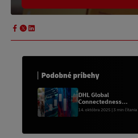
Podobné príbehy
DHL Global
Connectedness
Tracker:2025 špeciál
14. októbra 2025
3 min čítania
aktualizácia