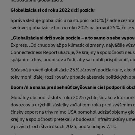
na dostupnú globalizáciu.
Globalizácia si od roku 2022 drží pozíciu
Správa sleduje globalizáciu na stupnici od 0 % (žiadne cezhr
svetovej globalizácie bola v roku 2025 na úrovni 25 %, čo
„Globalizácia si drží svoje pozície – a to samo o sebe vypo
Express. „Od chudoby až po klimatické zmeny, najväčšie výz
Connectedness Report ukazuje, že krajiny a spoločnosti neus
spájaním trhov, podnikov a ľudí, aby sa mohli prispôsobiť, di
Súčasná úroveň globalizácie 25 % zároveň podčiarkuje, ako ď
toky mohli ďalej rozširovať v prípade absencie politických o
Boom AI a snaha predbehnúť zvyšovanie ciel podporili obc
Globálny obchod rástol v roku 2025 rýchlejšie ako v ktorom
dovozcovia urýchlili zásielky začiatkom roka pred zvýšením 
čínsky export na trhy mimo USA pomohol udržať objemy glob
krajiny a spoločnosti pretekali v budovaní infraštruktúry ume
v prvých troch štvrťrokoch 2025, podľa údajov WTO.