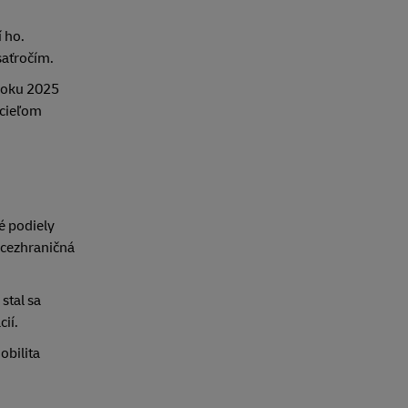
 ho.
saťročím.
 roku 2025
 cieľom
é podiely
a cezhraničná
stal sa
ií.
obilita