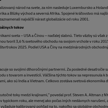
obalizovaný národ na svete, za ním nasleduje Luxembursko a Holan
ka a Blízky východ a severná Afrika. Spojené kráľovstvo má najši
zaznamenali najväčší nárast globalizácie od roku 2001.
obálnych tokov
ikami sveta – USA a Čínou – naďalej slabnú. Tieto väzby sú však 
nou tvoril 3,6 % svetového obchodu na svojom vrchole v roku 20
och štvrťrokov 2025. Podiel USA a Číny na medzinárodných obchodn
racuje so svojimi dlhoročnými partnermi. Za posledné desaťročie s
odu s tovarom a investícií. Väčšina týchto tokov sa nepresunula k 
ciami, ako sú India a Vietnam. Celkovo zostáva svetová ekonomika 
 skutočné toky medzi krajinami,“ povedal prof. Steven A. Altman z N
v typickom roku, ale menej ako počas iných nedávnych narušení, a
 vyžaduje kalibrovaný pohľad na to, nakoľko sa globálne obchodn