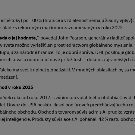
aničné toky) po 100 % (hranice a vzdialenosť nemajú žiadny vplyv)
 je v súlade s rekordným maximom zaznamenaným v roku 2022.
vedá o jej hodnote,“
povedal John Pearson, generálny riaditeľ spo
vy sveta možno vyriešiť len prostredníctvom globálneho myslenia.
tupujú za národné hranice. To je dobrá správa. DHL posilňuje glo
verzifikovať a odomknúť nové príležitosti – dokonca aj v neistých č
aleko má svet k úplnej globalizácii. V mnohých oblastiach by sa 
bmedzení.
hod v roku 2025
koľvek roku od roku 2017, s výnimkou volatilného obdobia Covid-
ciel. Dovoz do USA neskôr klesol pod úroveň predchádzajúceho roka
álneho obchodu. Obchod s tovarom súvisiacim s AI prudko vzrást
lej inteligencie. Produkty súvisiace s AI poháňali 42 % rastu obch