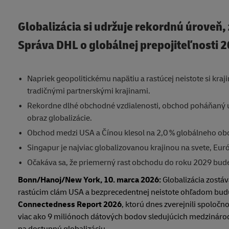
Globalizácia si udržuje rekordnú úroveň, 
Správa DHL o globálnej prepojiteľnosti 
Napriek geopolitickému napätiu a rastúcej neistote si kraj
tradičnými partnerskými krajinami.
Rekordne dlhé obchodné vzdialenosti, obchod poháňaný u
obraz globalizácie.
Obchod medzi USA a Čínou klesol na 2,0 % globálneho obch
Singapur je najviac globalizovanou krajinou na svete, Euró
Očakáva sa, že priemerný rast obchodu do roku 2029 bude
Bonn/Hanoj/New York, 10. marca 2026:
Globalizácia zostáv
rastúcim clám USA a bezprecedentnej neistote ohľadom budúc
Connectedness Report 2026
, ktorú dnes zverejnili spoloč
viac ako 9 miliónoch dátových bodov sledujúcich medzinárod