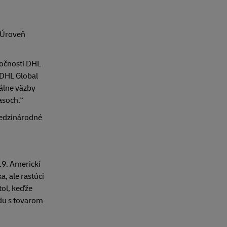
. Úroveň
ločnosti DHL
 DHL Global
bálne väzby
asoch.“
medzinárodné
19. Americkí
, ale rastúci
ol, keďže
odu s tovarom