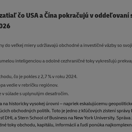
zatiaľ čo USA a Čína pokračujú v oddeľovaní 
2026
iny do veľkej miery udržiavajú obchodné a investičné väzby so svoj
melou inteligenciou a odolné cezhraničné toky vykresľujú prekva
odu, čo je pokles z 2,7 % v roku 2024.
pa vedie v rebríčku regiónov.
 v súlade s uplynulým desaťročím.
a na historicky vysokej úrovni – napriek eskalujúcemu geopolitic
ich obchodných politík. Toto je jedno z kľúčových zistení správy
nosť DHL a Stern School of Business na New York University. Správa
né toky obchodu, kapitálu, informácií a ľudí ponúka najkomplexn