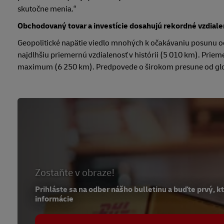
skutočne menia.“
Obchodovaný tovar a investície dosahujú rekordné vzdiale
Geopolitické napätie viedlo mnohých k očakávaniu posunu od
najdlhšiu priemernú vzdialenosť v histórii (5 010 km). Prieme
maximum (6 250 km). Predpovede o širokom presune od globá
Zostaňte v obraze!
Prihláste sa na odber nášho bulletinu a buďte prvý, 
informácie