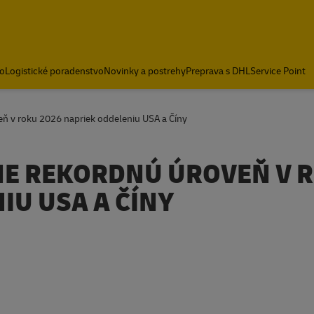
o
Logistické poradenstvo
Novinky a postrehy
Preprava s DHL
Service Point
eň v roku 2026 napriek oddeleniu USA a Číny
NE REKORDNÚ ÚROVEŇ V 
IU USA A ČÍNY