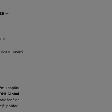
sa –
imi
pivo robustný
kému napätiu,
DHL Global
 založená na
ejší pohľad