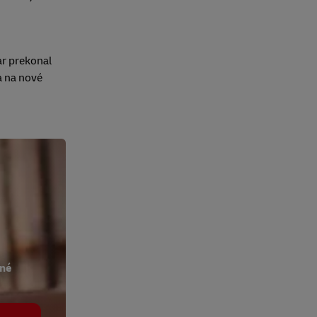
ar prekonal
a na nové
ené