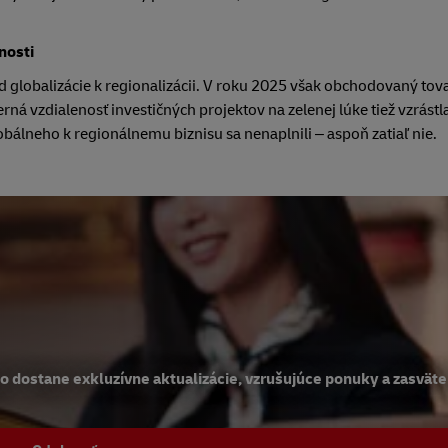
nosti
 globalizácie k regionalizácii. V roku 2025 však obchodovaný tov
rná vzdialenosť investičných projektov na zelenej lúke tiež vzrástl
lneho k regionálnemu biznisu sa nenaplnili – aspoň zatiaľ nie.
kto dostane exkluzívne aktualizácie, vzrušujúce ponuky a zasvät