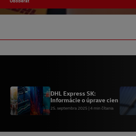
Odoberať
DHL Express SK:
Informácie o úprave cien
na
25. septembra 2025
4 min čítania