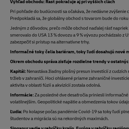
Výhľad obchodu: Rast pokračuje aj pri vyšších clách
Pri pohľade do budúcnosti sa očakáva, že nedávne zvýšenie c
Predpokladá sa, že globálny obchod s tovarom bude do roku 2
Jedným z dôvodov, prečo môže obchod naďalej rásť napriek z
smerovalo do USA 13 % dovozu a 9 % vývozu pochádzalo z U
zabezpečiť si prístup na alternatívne trhy.
Informačné toky čelia bariéram, toky ľudí dosahujú nové
Okrem obchodu správa zisťuje rozdielne trendy v ostatný
Kapitál:
Nenastáva žiadny plošný presun investícií z cudzíc
tržieb v zahraničí. Hoci ohlásené priame zahraničné investície 
aktivita v oblasti fúzií a akvizícií zostala odolná.
Informácie:
Za posledné dve desaťročia priniesli informačné t
volatilnejším. Geopolitické napätie a obmedzenia tokov údaj
Ľudia:
Po kolapse počas pandémie Covid-19 sa toky ľudí plne 
študentov a migrácia sú na rekordných maximách.
Singapur vedie v rebríčku krajín, Európa v rebríčku regióno