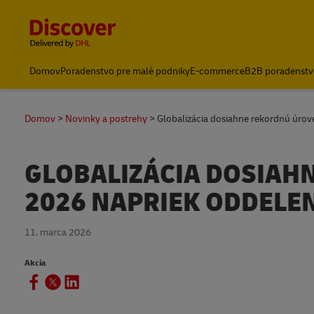
Content and Navigation
Domov
Poradenstvo pre malé podniky
E-commerce
B2B poradenstv
Poslať zásielku
Domov
Novinky a postrehy
Globalizácia dosiahne rekordnú úrov
GLOBALIZÁCIA DOSIAH
2026 NAPRIEK ODDELEN
11. marca 2026
Akcia