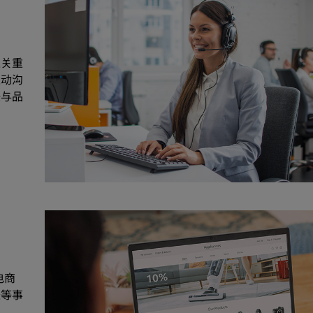
至关重
主动沟
任与品
电商
送等事
。