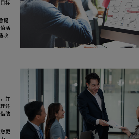
期目标
）曾提
价值活
造收
在，并
管理还
，借助
助您更