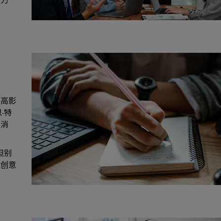
疲力
项高影
·特
的消
但别
或创意