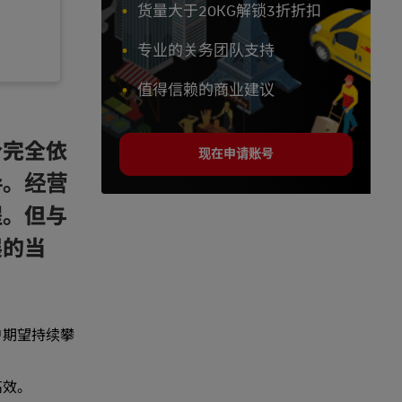
货量大于20KG解锁3折折扣
专业的关务团队支持
值得信赖的商业建议
今完全依
现在申请账号
导。经营
程。但与
展的当
户期望持续攀
？
高效。