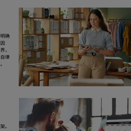
织明确
。因
边界，
的自律
估。
框架。