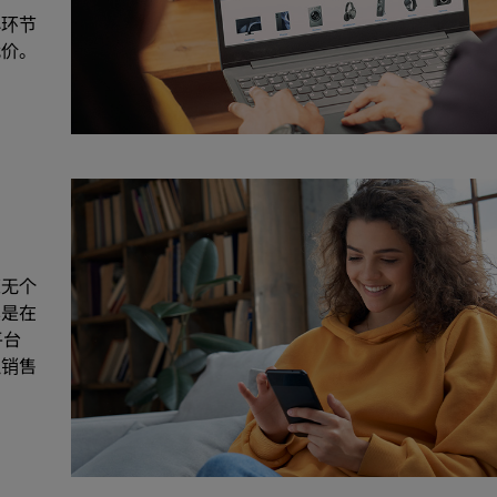
心环节
代价。
毫无个
其是在
平台
拟销售
。