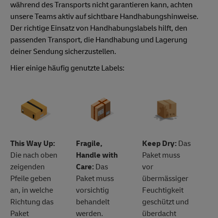
während des Transports nicht garantieren kann, achten
unsere Teams aktiv auf sichtbare Handhabungshinweise.
Der richtige Einsatz von Handhabungslabels hilft, den
passenden Transport, die Handhabung und Lagerung
deiner Sendung sicherzustellen.
Hier einige häufig genutzte Labels:
This Way Up:
Fragile,
Keep Dry:
Das
Die nach oben
Handle with
Paket muss
zeigenden
Care:
Das
vor
Pfeile geben
Paket muss
übermässiger
an, in welche
vorsichtig
Feuchtigkeit
Richtung das
behandelt
geschützt und
Paket
werden.
überdacht