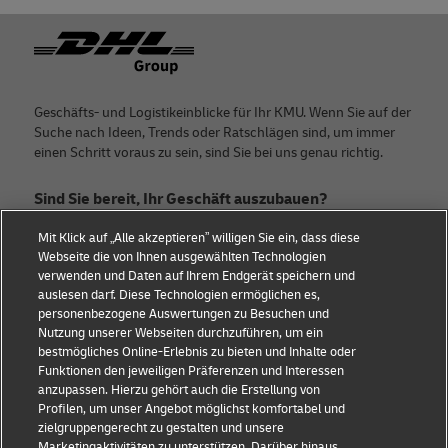
Footer
Geschäfts- und Logistikeinblicke für Ihr KMU. Wenn Sie auf der
Suche nach Ideen, Trends oder Ratschlägen sind, um immer
einen Schritt voraus zu sein, sind Sie bei uns genau richtig.
Sind Sie bereit, Ihr Geschäft auszubauen?
Mit Klick auf „Alle akzeptieren” willigen Sie ein, dass diese
Treten Sie noch heute der Discover-Community bei.
Webseite die von Ihnen ausgewählten Technologien
verwenden und Daten auf Ihrem Endgerät speichern und
Kategorien
Firma
auslesen darf. Diese Technologien ermöglichen es,
personenbezogene Auswertungen zu Besuchen und
Beratung für kleine
Über DHL
Nutzung unserer Webseiten durchzuführen, um ein
bestmögliches Online-Erlebnis zu bieten und Inhalte oder
Unternehmen
Kontakt
Funktionen den jeweiligen Präferenzen und Interessen
anzupassen. Hierzu gehört auch die Erstellung von
E-Commerce-Beratung
Pressezentrum
Profilen, um unser Angebot möglichst komfortabel und
zielgruppengerecht zu gestalten und unsere
B2B-Beratung
Nachhaltigkeit
Marketingaktivitäten zu unterstützen. Darüber hinaus