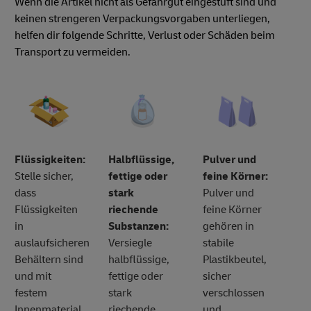
Wenn die Artikel nicht als Gefahrgut eingestuft sind und
keinen strengeren Verpackungsvorgaben unterliegen,
helfen dir folgende Schritte, Verlust oder Schäden beim
Transport zu vermeiden.
Flüssigkeiten:
Halbflüssige,
Pulver und
Stelle sicher,
fettige oder
feine Körner:
dass
stark
Pulver und
Flüssigkeiten
riechende
feine Körner
in
Substanzen:
gehören in
auslaufsicheren
Versiegle
stabile
Behältern sind
halbflüssige,
Plastikbeutel,
und mit
fettige oder
sicher
festem
stark
verschlossen
Innenmaterial
riechende
und