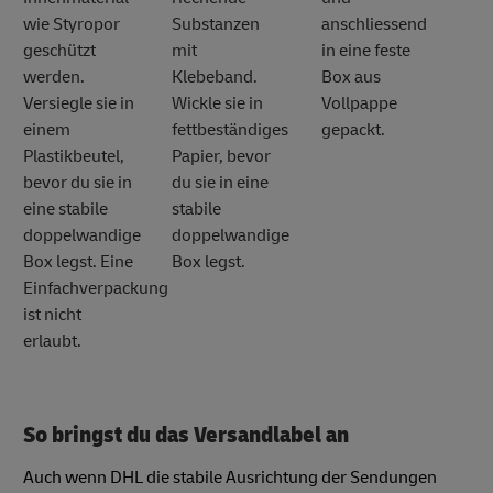
wie Styropor
Substanzen
anschliessend
geschützt
mit
in eine feste
werden.
Klebeband.
Box aus
Versiegle sie in
Wickle sie in
Vollpappe
einem
fettbeständiges
gepackt.
Plastikbeutel,
Papier, bevor
bevor du sie in
du sie in eine
eine stabile
stabile
doppelwandige
doppelwandige
Box legst. Eine
Box legst.
Einfachverpackung
ist nicht
erlaubt.
So bringst du das Versandlabel an
Auch wenn DHL die stabile Ausrichtung der Sendungen