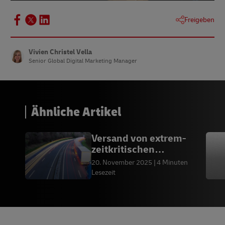
Freigeben
Vivien Christel Vella
Senior Global Digital Marketing Manager
Ähnliche Artikel
Versand von extrem-
zeitkritischen
Sendungen?
20. November 2025
4 Minuten
Lesezeit