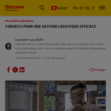
Suisse
EN
DE
FR
IT
#ConseilsLogistiques
CONSEILS POUR UNE GESTION LOGISTIQUE EFFICACE
Leendert van Delft
Leendert est un expert de premier plan dans le domaine de la vente
et du marketing, avec une connaissance approfondie de la logistique
durable et verte.
12 décembre 2024
5 min de lecture
Partager