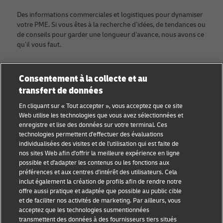
Des informations commerciales et logistiques pour dynamiser
votre PME. Si vous êtes à la recherche d’idées, de tendances ou
de conseils pour garder une longueur d’avance, nous avons ce
qu’il vous faut.
Prêt à faire croître votre entreprise ?
Consentement à la collecte et au
Rejoignez la communauté Discover dès aujourd’hui.
transfert de données
En cliquant sur « Tout accepter », vous acceptez que ce site
Catégories
Compagnie
Web utilise les technologies que vous avez sélectionnées et
enregistre et lise des données sur votre terminal. Ces
Conseils aux petites
À propos de DHL
technologies permettent d'effectuer des évaluations
individualisées des visites et de l'utilisation qui est faite de
entreprises
Contact
nos sites Web afin d'offrir la meilleure expérience en ligne
possible et d'adapter les contenus ou les fonctions aux
Conseils e-commerce
Centre de presse
préférences et aux centres d'intérêt des utilisateurs. Cela
inclut également la création de profils afin de rendre notre
Conseils B2B
Durabilité
offre aussi pratique et adaptée que possible au public cible
et de faciliter nos activités de marketing. Par ailleurs, vous
Conseils logistiques
Mentions légales
acceptez que les technologies susmentionnées
transmettent des données à des fournisseurs tiers situés
Actualités et