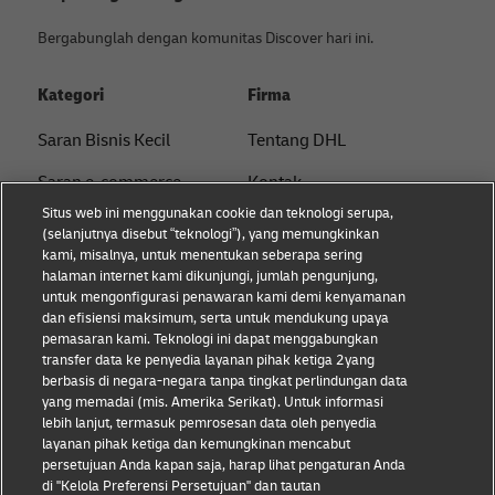
Bergabunglah dengan komunitas Discover hari ini.
Kategori
Firma
Saran Bisnis Kecil
Tentang DHL
Saran e-commerce
Kontak
Situs web ini menggunakan cookie dan teknologi serupa,
Saran B2B
Pusat Pers
(selanjutnya disebut “teknologi”), yang memungkinkan
kami, misalnya, untuk menentukan seberapa sering
Saran logistik
Keberlanjutan
halaman internet kami dikunjungi, jumlah pengunjung,
untuk mengonfigurasi penawaran kami demi kenyamanan
Tentang DHL
Pemberitahuan hukum
dan efisiensi maksimum, serta untuk mendukung upaya
pemasaran kami. Teknologi ini dapat menggabungkan
Pengiriman dengan DHL
Ketentuan penggunaan
transfer data ke penyedia layanan pihak ketiga 2yang
berbasis di negara-negara tanpa tingkat perlindungan data
Privasi
yang memadai (mis. Amerika Serikat). Untuk informasi
lebih lanjut, termasuk pemrosesan data oleh penyedia
Cookie Settings
layanan pihak ketiga dan kemungkinan mencabut
persetujuan Anda kapan saja, harap lihat pengaturan Anda
di "Kelola Preferensi Persetujuan" dan tautan