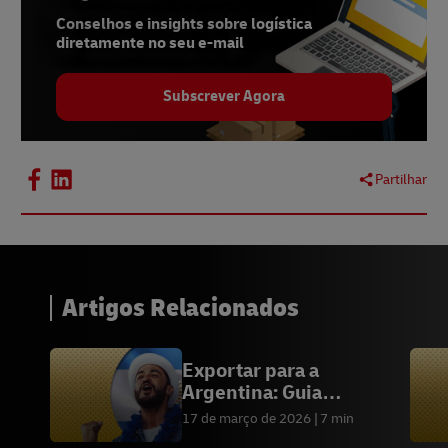
Conselhos e insights sobre logística
8.
BCG, July 2022
diretamente no seu e-mail
9.
Statista, April 2023
Subscrever Agora
10.
Statista, February 2023
11. 11.
The Economic Times, February 2022
12.
Similarweb, May 2023
Partilhar
13.
Statista, January 2021
14.
BCG, July 2022
15.
ResearchGate, May 2020
Artigos Relacionados
Exportar para a
Argentina: Guia
comercial
17 de março de 2026
7 min