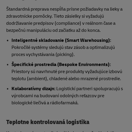
Štandardná preprava nespĺňa prísne požiadavky na lieky a
zdravotnícke pomôcky. Tieto zásielky si vyžadujú
dodržiavanie predpisov (compliance) v reálnom čase a
bezpečnú manipuláciu od začiatku až do konca.
Inteligentné skladovanie (Smart Warehousing):
Pokročilé systémy sledujú stav zásob a optimalizujú
proces vychystávania (picking).
Špecifické prostredia (Bespoke Environments):
Priestory sú navrhnuté pre produkty vyžadujúce izbovú
teplotu (ambient), chladené alebo mrazené prostredie.
Kolaboratívny dizajn:
Logistickí partneri spolupracujú s
výrobcami na budovaní odolných reťazcov pre
biologické liečivá a rádiofarmaká.
Teplotne kontrolovaná logistika