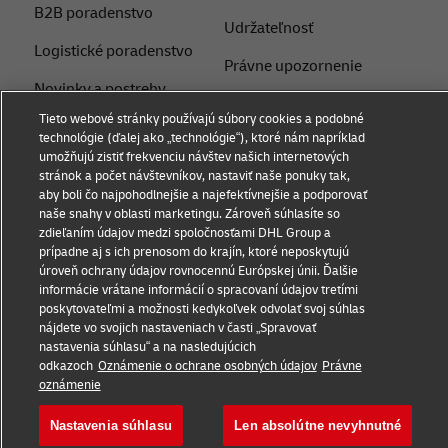
B2B poradenstvo
Udržateľnosť
Logistické poradenstvo
Právne upozornenie
Novinky a postrehy
Podmienky používania
Tieto webové stránky používajú súbory cookies a podobné
Preprava s DHL
technológie (ďalej ako „technológie“), ktoré nám napríklad
Súkromie
umožňujú zistiť frekvenciu návštev našich internetových
Service Point
stránok a počet návštevníkov, nastaviť naše ponuky tak,
Dokumenty
aby boli čo najpohodlnejšie a najefektívnejšie a podporovať
Poslať zásielku
naše snahy v oblasti marketingu. Zároveň súhlasíte so
Nastavenia súborov
zdieľaním údajov medzi spoločnosťami DHL Group a
cookie
prípadne aj s ich prenosom do krajín, ktoré neposkytujú
úroveň ochrany údajov rovnocennú Európskej únii. Ďalšie
informácie vrátane informácií o spracovaní údajov tretími
Sledujte nás
poskytovateľmi a možnosti kedykoľvek odvolať svoj súhlas
nájdete vo svojich nastaveniach v časti „Spravovať
nastavenia súhlasu“ a na nasledujúcich
odkazoch
Oznámenie o ochrane osobných údajov
Právne
oznámenie
Nastavenia súhlasu
Len absolútne nevyhnutné