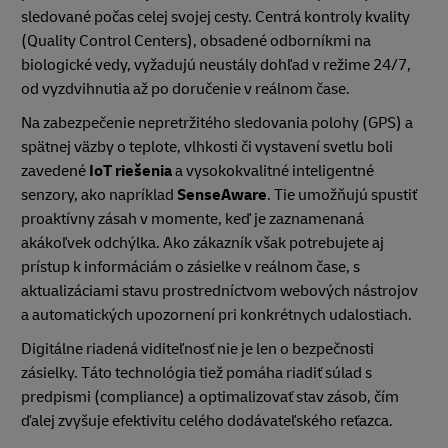
sledované počas celej svojej cesty. Centrá kontroly kvality
(Quality Control Centers), obsadené odborníkmi na
biologické vedy, vyžadujú neustály dohľad v režime 24/7,
od vyzdvihnutia až po doručenie v reálnom čase.
Na zabezpečenie nepretržitého sledovania polohy (GPS) a
spätnej väzby o teplote, vlhkosti či vystavení svetlu boli
zavedené
IoT riešenia
a vysokokvalitné inteligentné
senzory, ako napríklad
SenseAware
. Tie umožňujú spustiť
proaktívny zásah v momente, keď je zaznamenaná
akákoľvek odchýlka. Ako zákazník však potrebujete aj
prístup k informáciám o zásielke v reálnom čase, s
aktualizáciami stavu prostredníctvom webových nástrojov
a automatických upozornení pri konkrétnych udalostiach.
Digitálne riadená viditeľnosť nie je len o bezpečnosti
zásielky. Táto technológia tiež pomáha riadiť súlad s
predpismi (compliance) a optimalizovať stav zásob, čím
ďalej zvyšuje efektivitu celého dodávateľského reťazca.