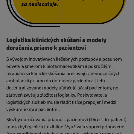
sa nediscutuje.
Logistika klinických skúšaní a modely
doručenia priamo k pacientovi
S vývojom inovatívnych liečebných postupov a posunom
odvetvia smerom k biofarmaceutikám a pokročilým
terapiám sa klinické skúšania presúvajú z nemocničných
ambulancií priamo do domovov pacientov. Tieto
decentralizované modely uľahčujú účasť pacientom, no
zároveň zvyšujú zložitosť logistiky. Poskytovatelia
logistických služieb musia riadiť tisíce prepojení medzi
výskumníkmi a pacientmi.
Služby doručovania priamo k pacientovi (Direct-to-patient)
musia byť rýchle a flexibilné. Využívajú vopred pripravené