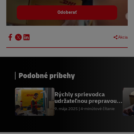
Odoberať
Akcia
Podobné príbehy
Rýchly sprievodca
udržateľnou prepravou
B2B
9. mája 2025
4-minútové čítanie