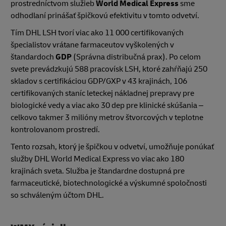
prostredníctvom služieb
World Medical Express
sme
odhodlaní prinášať špičkovú efektivitu v tomto odvetví.
Tím DHL LSH tvorí viac ako 11 000 certifikovaných
špecialistov vrátane farmaceutov vyškolených v
štandardoch
GDP
(Správna distribučná prax). Po celom
svete prevádzkujú 588 pracovísk LSH, ktoré zahŕňajú 250
skladov s certifikáciou GDP/GXP v 43 krajinách, 106
certifikovaných staníc leteckej nákladnej prepravy pre
biologické vedy a viac ako 30 dep pre klinické skúšania –
celkovo takmer 3 milióny metrov štvorcových v teplotne
kontrolovanom prostredí.
Tento rozsah, ktorý je špičkou v odvetví, umožňuje ponúkať
služby DHL World Medical Express vo viac ako 180
krajinách sveta. Služba je štandardne dostupná pre
farmaceutické, biotechnologické a výskumné spoločnosti
so schváleným účtom DHL.