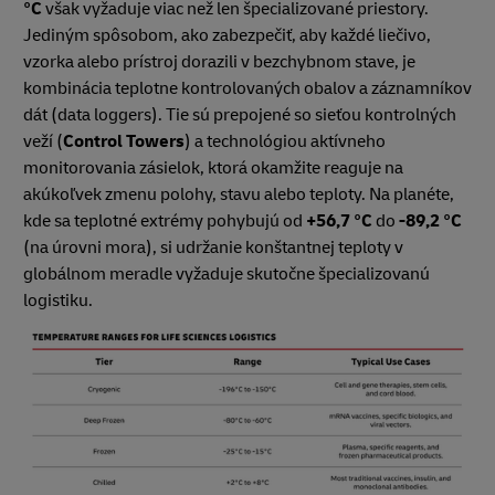
°C
však vyžaduje viac než len špecializované priestory.
Jediným spôsobom, ako zabezpečiť, aby každé liečivo,
vzorka alebo prístroj dorazili v bezchybnom stave, je
kombinácia teplotne kontrolovaných obalov a záznamníkov
dát (data loggers). Tie sú prepojené so sieťou kontrolných
veží (
Control Towers
) a technológiou aktívneho
monitorovania zásielok, ktorá okamžite reaguje na
akúkoľvek zmenu polohy, stavu alebo teploty. Na planéte,
kde sa teplotné extrémy pohybujú od
+56,7 °C
do
-89,2 °C
(na úrovni mora), si udržanie konštantnej teploty v
globálnom meradle vyžaduje skutočne špecializovanú
logistiku.