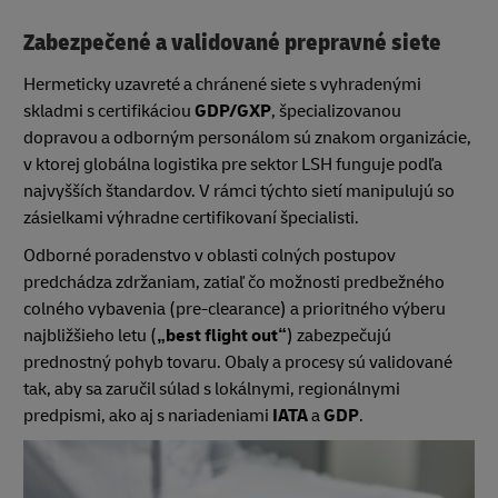
Zabezpečené a validované prepravné siete
Hermeticky uzavreté a chránené siete s vyhradenými
skladmi s certifikáciou
GDP/GXP
, špecializovanou
dopravou a odborným personálom sú znakom organizácie,
v ktorej globálna logistika pre sektor LSH funguje podľa
najvyšších štandardov. V rámci týchto sietí manipulujú so
zásielkami výhradne certifikovaní špecialisti.
Odborné poradenstvo v oblasti colných postupov
predchádza zdržaniam, zatiaľ čo možnosti predbežného
colného vybavenia (pre-clearance) a prioritného výberu
najbližšieho letu (
„best flight out“
) zabezpečujú
prednostný pohyb tovaru. Obaly a procesy sú validované
tak, aby sa zaručil súlad s lokálnymi, regionálnymi
predpismi, ako aj s nariadeniami
IATA
a
GDP
.