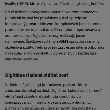
kvality (QMS), ktoré sú pevnou súčasťou logistickej kultúry.
Pri zásielkach biologických materiálov a zdravotníckych
pomôcok by mal byť proaktívny súlad s predpismi
integrovaný prostredníctvom komplexných (end-to-end)
protokolov pre manipuláciu. Silná kultúra reportovania a
auditov zabezpečuje, že procesy zostávajú jasne
definované. Špičkové systémy
e-QMS
spravujú záznamy,
školenia a audity. Tieto procesy zastrešujú interní odborníci
na regulácie, ktorí poskytujú poradenstvo v každej fáze
klinického skúšania.
Digitálne riadená viditeľnosť
Viditeľnosť (visibility) je kľúčovým prvkom, ktorý
zabezpečuje pokoj na duši. Digitálne riadená „end-to-end“
viditeľnosť zásielok, dosiahnutá kombináciou
špecializovaných monitorovacích tímov a digitálnych
platforiem, zaručuje, že citlivé zdravotnícke položky sú