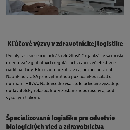
Kľúčové výzvy v zdravotníckej logistike
Rýchly rast so sebou prináša zložitosť. Organizácie sa musia
orientovať v globálnych reguláciách a zároveň efektívne
riadiť náklady. Kľúčovú rolu zohráva aj bezpečnosť dát.
Napríklad v USA je nevyhnutnou požiadavkou súlad s
normami HIPAA. Nadovšetko však toto odvetvie vyžaduje
dodávateľský reťazec, ktorý zostane neporušený aj pod
vysokým tlakom.
Špecializovaná logistika pre odvetvie
biologických vied a zdravotníctva