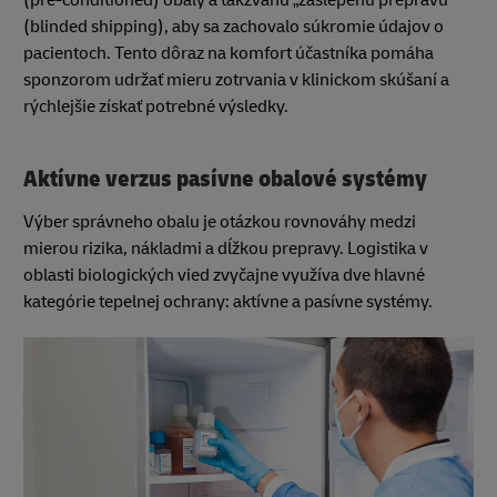
(pre-conditioned) obaly a takzvanú „zaslepenú prepravu“
(blinded shipping), aby sa zachovalo súkromie údajov o
pacientoch. Tento dôraz na komfort účastníka pomáha
sponzorom udržať mieru zotrvania v klinickom skúšaní a
rýchlejšie získať potrebné výsledky.
Aktívne verzus pasívne obalové systémy
Výber správneho obalu je otázkou rovnováhy medzi
mierou rizika, nákladmi a dĺžkou prepravy. Logistika v
oblasti biologických vied zvyčajne využíva dve hlavné
kategórie tepelnej ochrany: aktívne a pasívne systémy.