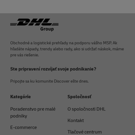
Päta
Obchodné a logistické prehľady na podporu vášho MSP. Ak
hľadáte nápady, trendy alebo rady, ako si udržať náskok, máme
pre vás riešenie.
Ste pripravení rozvíjať svoje podnikanie?
Pripojte sa ku komunite Discover ešte dnes.
Kategórie
Spoločnosť
Poradenstvo pre malé
O spoločnosti DHL
podniky
Kontakt
E-commerce
Tlačové centrum