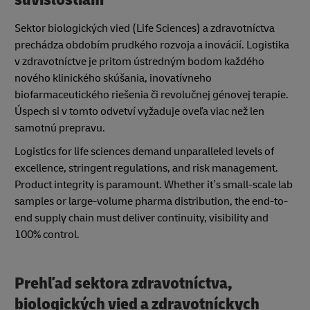
Sektor biologických vied (Life Sciences) a zdravotníctva
prechádza obdobím prudkého rozvoja a inovácií. Logistika
v zdravotníctve je pritom ústredným bodom každého
nového klinického skúšania, inovatívneho
biofarmaceutického riešenia či revolučnej génovej terapie.
Úspech si v tomto odvetví vyžaduje oveľa viac než len
samotnú prepravu.
Logistics for life sciences demand unparalleled levels of
excellence, stringent regulations, and risk management.
Product integrity is paramount. Whether it’s small-scale lab
samples or large-volume pharma distribution, the end-to-
end supply chain must deliver continuity, visibility and
100% control.
Prehľad sektora zdravotníctva,
biologických vied a zdravotníckych