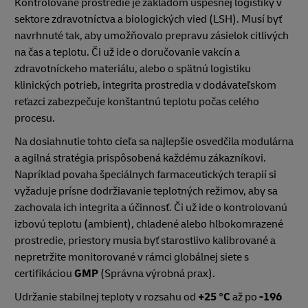
Kontrolované prostredie je základom úspešnej logistiky v
sektore zdravotníctva a biologických vied (LSH). Musí byť
navrhnuté tak, aby umožňovalo prepravu zásielok citlivých
na čas a teplotu. Či už ide o doručovanie vakcín a
zdravotníckeho materiálu, alebo o spätnú logistiku
klinických potrieb, integrita prostredia v dodávateľskom
reťazci zabezpečuje konštantnú teplotu počas celého
procesu.
Na dosiahnutie tohto cieľa sa najlepšie osvedčila modulárna
a agilná stratégia prispôsobená každému zákazníkovi.
Napríklad povaha špeciálnych farmaceutických terapií si
vyžaduje prísne dodržiavanie teplotných režimov, aby sa
zachovala ich integrita a účinnosť. Či už ide o kontrolovanú
izbovú teplotu (ambient), chladené alebo hlbokomrazené
prostredie, priestory musia byť starostlivo kalibrované a
nepretržite monitorované v rámci globálnej siete s
certifikáciou
GMP
(Správna výrobná prax).
Udržanie stabilnej teploty v rozsahu od
+25 °C
až po
-196