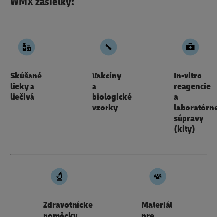
WMX zásielky:
Skúšané
Vakcíny
In-vitro
lieky a
a
reagencie
liečivá
biologické
a
vzorky
laboratórn
súpravy
(kity)
Zdravotnícke
Materiál
pomôcky
pre