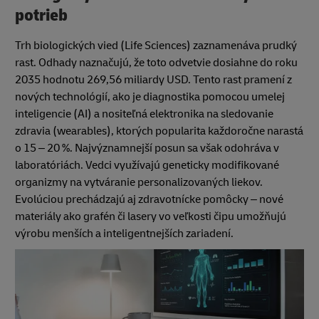
potrieb
Trh biologických vied (Life Sciences) zaznamenáva prudký
rast. Odhady naznačujú, že toto odvetvie dosiahne do roku
2035 hodnotu 269,56 miliardy USD. Tento rast pramení z
nových technológií, ako je diagnostika pomocou umelej
inteligencie (AI) a nositeľná elektronika na sledovanie
zdravia (wearables), ktorých popularita každoročne narastá
o 15 – 20 %. Najvýznamnejší posun sa však odohráva v
laboratóriách. Vedci využívajú geneticky modifikované
organizmy na vytváranie personalizovaných liekov.
Evolúciou prechádzajú aj zdravotnícke pomôcky – nové
materiály ako grafén či lasery vo veľkosti čipu umožňujú
výrobu menších a inteligentnejších zariadení.