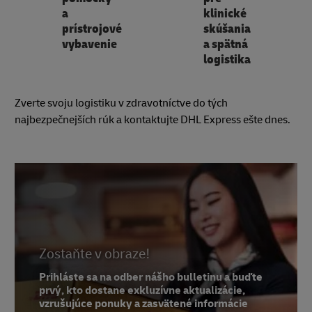
a
klinické
prístrojové
skúšania
vybavenie
a spätná
logistika
Zverte svoju logistiku v zdravotníctve do tých
najbezpečnejších rúk a kontaktujte DHL Express ešte dnes.
Zostaňte v obraze!
Prihláste sa na odber nášho bulletinu a buďte
prvý, kto dostane exkluzívne aktualizácie,
vzrušujúce ponuky a zasvätené informácie