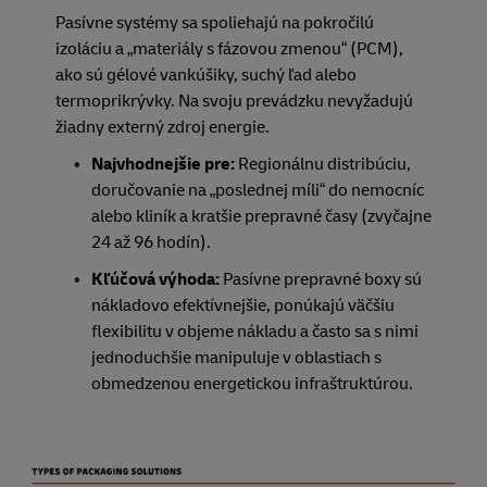
Pasívne systémy sa spoliehajú na pokročilú
izoláciu a „materiály s fázovou zmenou“ (PCM),
ako sú gélové vankúšiky, suchý ľad alebo
termoprikrývky. Na svoju prevádzku nevyžadujú
žiadny externý zdroj energie.
Najvhodnejšie pre:
Regionálnu distribúciu,
doručovanie na „poslednej míli“ do nemocníc
alebo kliník a kratšie prepravné časy (zvyčajne
24 až 96 hodín).
Kľúčová výhoda:
Pasívne prepravné boxy sú
nákladovo efektívnejšie, ponúkajú väčšiu
flexibilitu v objeme nákladu a často sa s nimi
jednoduchšie manipuluje v oblastiach s
obmedzenou energetickou infraštruktúrou.