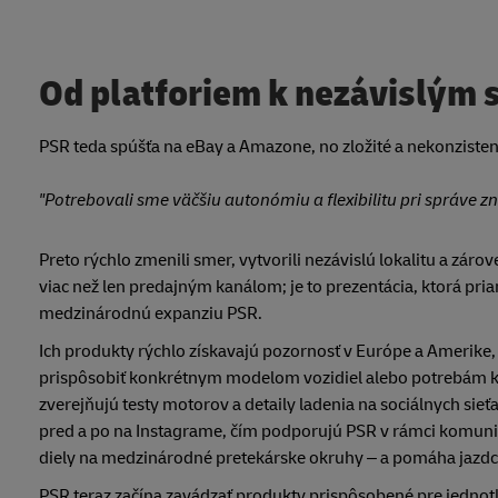
Od platforiem k nezávislým 
PSR teda spúšťa na eBay a Amazone, no zložité a nekonziste
"Potrebovali sme väčšiu autonómiu a flexibilitu pri správe z
Preto rýchlo zmenili smer, vytvorili nezávislú lokalitu a záro
viac než len predajným kanálom; je to prezentácia, ktorá pr
medzinárodnú expanziu PSR.
Ich produkty rýchlo získavajú pozornosť v Európe a Amerike
prispôsobiť konkrétnym modelom vozidiel alebo potrebám ko
zverejňujú testy motorov a detaily ladenia na sociálnych s
pred a po na Instagrame, čím podporujú PSR v rámci komunit
diely na medzinárodné pretekárske okruhy – a pomáha jazdco
PSR teraz začína zavádzať produkty prispôsobené pre jednot