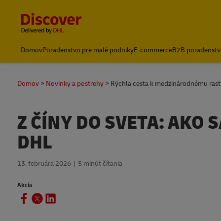
Content and Navigation
Domov
Poradenstvo pre malé podniky
E-commerce
B2B poradenstv
Poslať zásielku
Domov
Novinky a postrehy
Rýchla cesta k medzinárodnému rast
Z ČÍNY DO SVETA: AKO 
DHL
13. februára 2026
5 minút čítania
Akcia