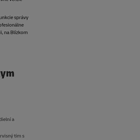
unkcie správy
ofesionálne
ii, na Blízkom
zkym
ielní a
rvisný tím s