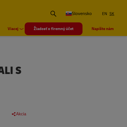
Slovensko
EN
SK
Viacej
Žiadosť o firemný účet
Napíšte nám
LI S
Akcia