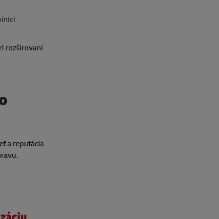
lnici
i rozširovaní
o
eť a reputácia
pravu.
izáciu