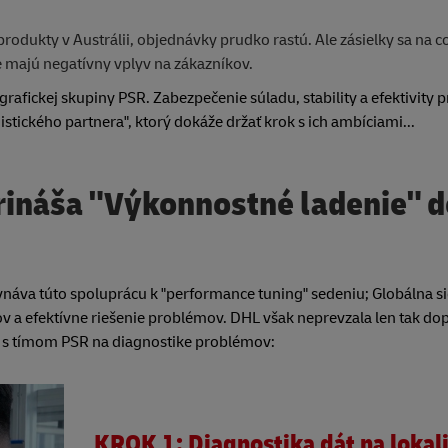
rodukty v Austrálii, objednávky prudko rastú. Ale zásielky sa na co
ale majú negatívny vplyv na zákazníkov.
ickej skupiny PSR. Zabezpečenie súladu, stability a efektivity pr
istického partnera", ktorý dokáže držať krok s ich ambíciami...
rináša "Výkonnostné ladenie" d
ovnáva túto spoluprácu k "performance tuning" sedeniu; Globálna si
tov a efektívne riešenie problémov. DHL však neprevzala len tak do
ali s tímom PSR na diagnostike problémov:
KROK 1: Diagnostika dát na lokal