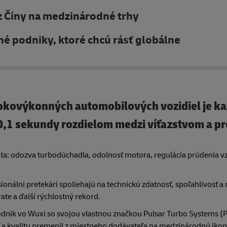
 z Číny na medzinárodné trhy
né podniky, ktoré chcú rásť globálne
sokovýkonných automobilových vozidiel je k
o 0,1 sekundy rozdielom medzi víťazstvom a p
 auta: odozva turbodúchadla, odolnosť motora, regulácia prúdenia 
nálni pretekári spoliehajú na technickú zdatnosť, spoľahlivosť a 
ate a ďalší rýchlostný rekord.
podnik vo Wuxi so svojou vlastnou značkou Pulsar Turbo Systems (P
ť a kvalitu premenil z miestneho dodávateľa na medzinárodnú iko