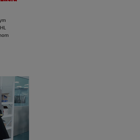
lym
DHL
znom