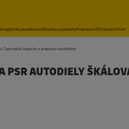
o
Logistické poradenstvo
Novinky a postrehy
Preprava s DHL
Service Point
u: Tajomstvá úspechu v preprave autodielov
SA PSR AUTODIELY ŠKÁLOVA