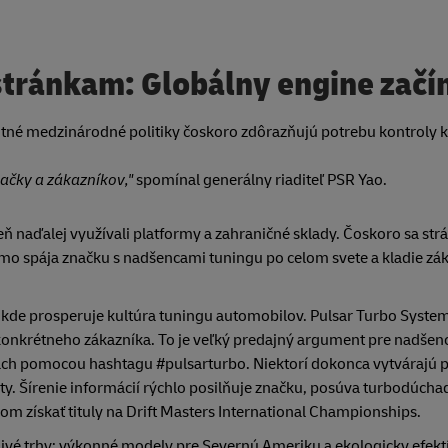
stránkam: Globálny engine začí
ntné medzinárodné politiky čoskoro zdôrazňujú potrebu kontroly k
načky a zákazníkov,"
spomínal generálny riaditeľ PSR Yao.
veň naďalej využívali platformy a zahraničné sklady. Čoskoro sa str
iamo spája značku s nadšencami tuningu po celom svete a kladie zá
, kde prosperuje kultúra tuningu automobilov. Pulsar Turbo Syste
nkrétneho zákazníka. To je veľký predajný argument pre nadšenc
ieťach pomocou hashtagu #pulsarturbo. Niektorí dokonca vytvárajú
y. Šírenie informácií rýchlo posilňuje značku, posúva turbodúcha
m získať tituly na Drift Masters International Championships.
livé trhy: výkonné modely pre Severnú Ameriku a ekologicky efekt