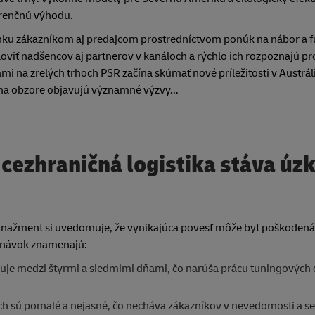
urenčnú výhodu.
ku zákazníkom aj predajcom prostredníctvom ponúk na nábor a f
viť nadšencov aj partnerov v kanáloch a rýchlo ich rozpoznajú pr
i na zrelých trhoch PSR začína skúmať nové príležitosti v Austrál
na obzore objavujú významné výzvy...
 cezhraničná logistika stáva ú
manažment si uvedomuje, že vynikajúca povesť môže byť poškodená
dnávok znamenajú:
je medzi štyrmi a siedmimi dňami, čo narúša prácu tuningových d
och sú pomalé a nejasné, čo necháva zákazníkov v nevedomosti a se