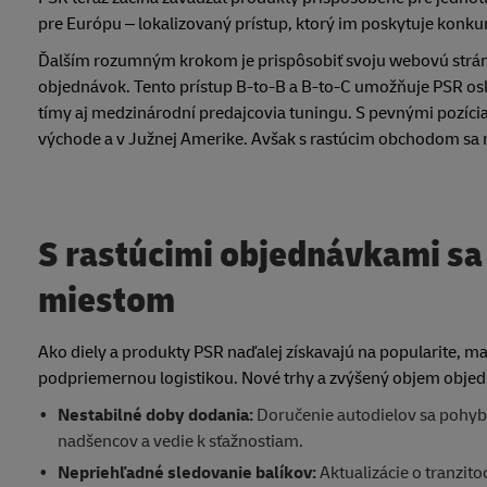
pre Európu – lokalizovaný prístup, ktorý im poskytuje konk
Ďalším rozumným krokom je prispôsobiť svoju webovú strán
objednávok. Tento prístup B-to-B a B-to-C umožňuje PSR oslo
tímy aj medzinárodní predajcovia tuningu. S pevnými pozíciam
východe a v Južnej Amerike. Avšak s rastúcim obchodom sa 
S rastúcimi objednávkami sa
miestom
Ako diely a produkty PSR naďalej získavajú na popularite, 
podpriemernou logistikou. Nové trhy a zvýšený objem obje
Nestabilné doby dodania:
Doručenie autodielov sa pohybu
nadšencov a vedie k sťažnostiam.
Nepriehľadné sledovanie balíkov:
Aktualizácie o tranzit