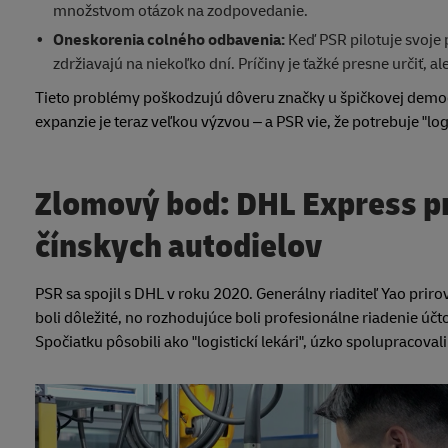
množstvom otázok na zodpovedanie.
Oneskorenia colného odbavenia:
Keď PSR pilotuje svoje p
zdržiavajú na niekoľko dní. Príčiny je ťažké presne určiť, 
Tieto problémy poškodzujú dôveru značky u špičkovej demograf
expanzie je teraz veľkou výzvou – a PSR vie, že potrebuje "log
Zlomový bod: DHL Express p
čínskych autodielov
PSR sa spojil s DHL v roku 2020. Generálny riaditeľ Yao prir
boli dôležité, no rozhodujúce boli profesionálne riadenie úč
Spočiatku pôsobili ako "logistickí lekári", úzko spolupracov