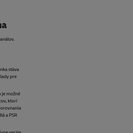
na
análov.
ánka stáva
klady pre
m je možné
ov, ktorí
 porovnania
dlá a PSR
ívne verzie