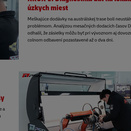
úzkych miest
Meškajúce dodávky na austrálskej trase boli neustá
problémom. Analýzou mesačných dodacích časov 
odhalil, že zásielky môžu byť pri vývoznom aj dovo
colnom odbavení pozastavené až o dva dni.
ly
e a
u