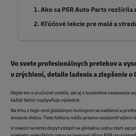
Ako sa PSR Auto Parts rozšírila
Kľúčové lekcie pre malé a stred
Vo svete profesionálnych pretekov a vy
v zrýchlení, detaile ladenia a zlepšenie 
Nejde len o zručnosti vodiča, ale aj o konkrétne nastavenie
každý faktor ovplyvňuje výsledok.
Na trhu s high-end globálnym tuningom sa nadšenci a profesio
dodanie dielov. Tieto faktory môžu priamo ovplyvniť výkon tr
V reakcii na tento dopyt vstúpil na globálnu scénu start-up 
priebehu niekoľkých rokov sa laserový dôraz PSR na rýchlos