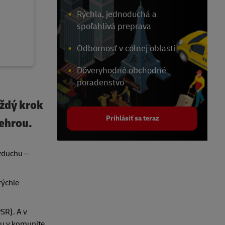
Rýchla, jednoduchá a
spoľahlivá preprava
Odbornosť v colnej oblasti
Dôveryhodné obchodné
poradenstvo
aždý krok
Prihlásiť sa teraz
rehrou.
vzduchu –
rýchle
SR). A v
nu v komunite