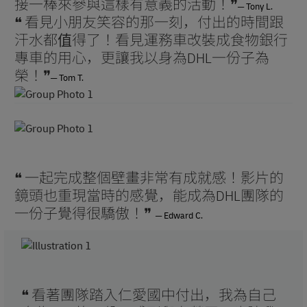
接一棒來參與這樣有意義的活動！❞
​─ Tony L.
❝ 看見小朋友笑容的那一刻，付出的時間跟
汗水都值得了！看見運務車改裝成食物銀行
專車的用心，更讓我以身為DHL一份子為
榮！❞
​─ Tom T.
❝ 一起完成整個壁畫非常有成就感！影片的
鏡頭也重現當時的感覺，能成為DHL團隊的
一份子覺得很驕傲！❞
─ Edward C.
❝ 看著團隊踏入仁愛國中付出，我為自己