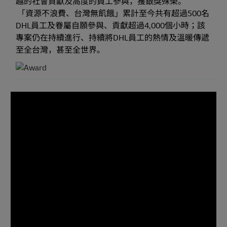
越的社會貢獻及高度的員工參與，獲銀獎殊榮。
​ 「資源不浪費、台灣無飢餓」累計至今共有超過500名
DHL員工及眷屬自願參與、貢獻超過4,000個小時；該
專案仍在持續進行、持續將DHL員工的熱情及溫暖傳遞
至全台灣，甚至全世界。