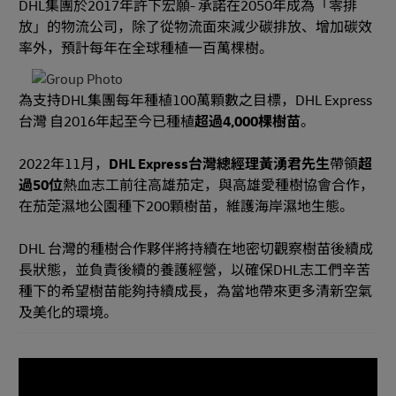
DHL集團於2017年許下宏願- 承諾在2050年成為「零排
放」的物流公司，除了從物流面來減少碳排放、增加碳效
率外，預計每年在全球種植一百萬棵樹。
為支持DHL集團每年種植100萬顆數之目標，DHL Express
台灣 自2016年起至今已種植
超過4,000棵樹苗
。
2022年11月，
DHL Express台灣總經理黃湧君先生
帶領
超
過50位
熱血志工前往高雄茄定，與高雄愛種樹協會合作，
在茄萣濕地公園種下200顆樹苗，維護海岸濕地生態。
DHL 台灣的種樹合作夥伴將持續在地密切觀察樹苗後續成
長狀態，並負責後續的養護經營，以確保DHL志工們辛苦
種下的希望樹苗能夠持續成長，為當地帶來更多清新空氣
及美化的環境。