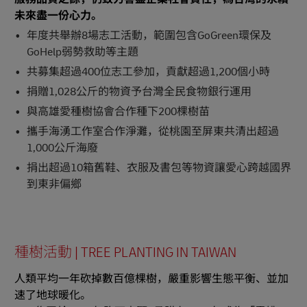
未來盡一份心力。
年度共舉辦8場志工活動，範圍包含GoGreen環保及
GoHelp弱勢救助等主題
共募集超過400位志工參加，貢獻超過1,200個小時
捐贈1,028公斤的物資予台灣全民食物銀行運用
與高雄愛種樹協會合作種下200棵樹苗
攜手海湧工作室合作淨灘，從桃園至屏東共清出超過
1,000公斤海廢
捐出超過10箱舊鞋、衣服及書包等物資讓愛心跨越國界
到東非偏鄉
種樹活動 | TREE PLANTING IN TAIWAN
人類平均一年砍掉數百億棵樹，嚴重影響生態平衡、並加
速了地球暖化。