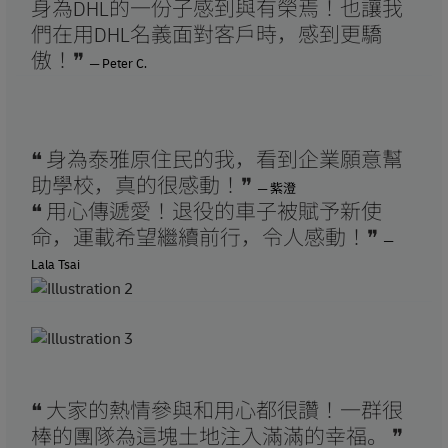
身為DHL的一份子感到與有榮焉！也讓我
們在用DHL名義面對客戶時，感到更驕
傲！❞
─ Peter C.
❝ 身為泰雅原住民的我，看到企業願意幫
助學校，真的很感動！❞
─ 紫澄
❝ 用心傳遞愛！退役的車子被賦予新使
命，運載希望繼續前行，令人感動！❞
─
Lala Tsai
❝ 大家的熱情參與和用心都很讚！一群很
棒的團隊為這塊土地注入滿滿的幸福。 ❞