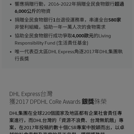
響應捐贈行動，2016-2022年捐贈全民食物銀行
超過
6,000公斤
的物資
捐贈全民食物銀行
1
台退役運務車，串連全台
580家
非營利組織，協助一年一萬人次的食物需求
協助全民食物銀行成功爭取
4,000歐元
的Living
Responsibility Fund (生活責任基金)
唯一代表亞太區DHL Express角逐2017年DHL集團執
行長獎​
DHL Express台灣
獲2017 DPDHL CoRe Awards
銀獎
殊榮
DHL集團在全球220個國家及地區都有企業社會責任專
案進行，而DHL台灣的「資源不浪費、台灣無飢餓」專
案，在2017年投稿的數十個CSR專案中脫穎而出，以卓