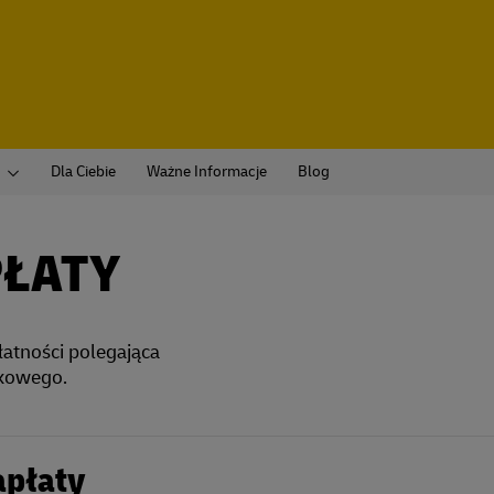
Dla Ciebie
Ważne Informacje
Blog
PŁATY
atności polegająca
nkowego.
apłaty