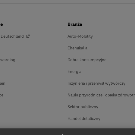
je
Branże
t Deutschland
Auto-Mobility
Chemikalia
rwarding
Dobra konsumpcyjne
Energia
ain
Inżynieria i przemysł wytwórczy
ce
Nauki przyrodnicze i opieka zdrowot
Sektor publiczny
Handel detaliczny
Technologia