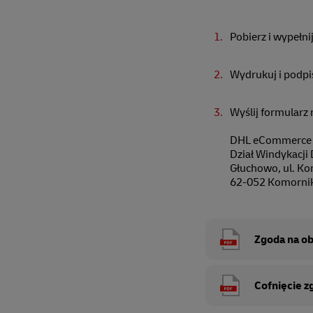
Pobierz i wypełni
Wydrukuj i podpi
Wyślij formularz 
DHL eCommerce (P
Dział Windykacji 
Głuchowo, ul. Ko
62-052 Komorni
Zgoda na ob
Cofnięcie z