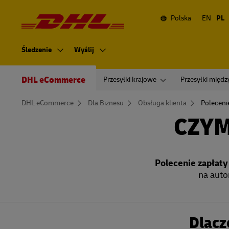
Nawigacja
i
treść
Polska
EN
PL
Nawigacja
główna
Śledzenie
Wyślij
Secondary
Navigation
DHL eCommerce
Przesyłki krajowe
Przesyłki międ
You
DHL eCommerce
Dla Biznesu
Obsługa klienta
Poleceni
are
here
CZYM
Polecenie zapłaty
na auto
Dlacz