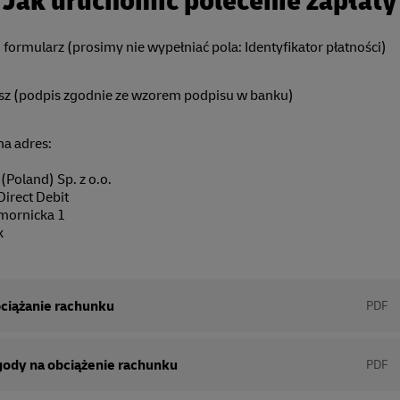
Jak uruchomić polecenie zapłaty
j formularz (prosimy nie wypełniać pola: Identyfikator płatności)
sz (podpis zgodnie ze wzorem podpisu w banku)
na adres:
oland) Sp. z o.o.
Direct Debit
mornicka 1
k
ciążanie rachunku
PDF
gody na obciążenie rachunku
PDF