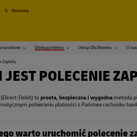
Wyszukaj
zynarodowe
Obsługa klienta
Usługi Dla Biznesu
O nas
e Zapłaty
 JEST POLECENIE ZA
(Direct-Debit) to
prosta, bezpieczna i wygodna
metoda pł
matycznym pobieraniu płatności z Państwa rachunku ba
ego warto uruchomić polecenie z