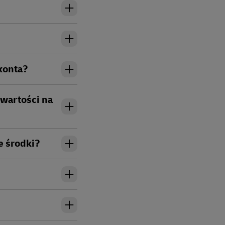
konta?
wartości na
e środki?