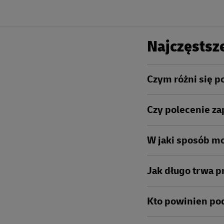
Najczęstsze
Czym różni się p
Czy polecenie za
W jaki sposób m
Jak długo trwa p
Kto powinien po