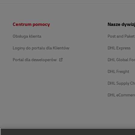
Stopka
Centrum pomocy
Nasze dywiz
Obsługa klienta
Post and Pake
Loginy do portalu dla Klientów
DHL Express
Portal dla deweloperów
DHL Global Fo
DHL Freight
DHL Supply Ch
DHL eCommer