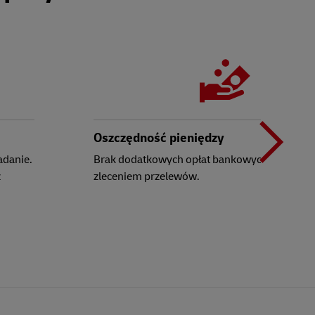
K
"
Oszczędność pieniędzy
adanie.
Brak dodatkowych opłat bankowych związany
z
zleceniem przelewów.