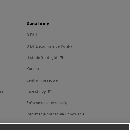
Dane firmy
O DHL
O DHL eCommerce Polska
Historie Spotlight
Kariera
Centrum prasowe
na
Inwestorzy
Zrównoważony rozwój
Informacje branżowe i innowacje
Współpraca w zakresie promowania marki