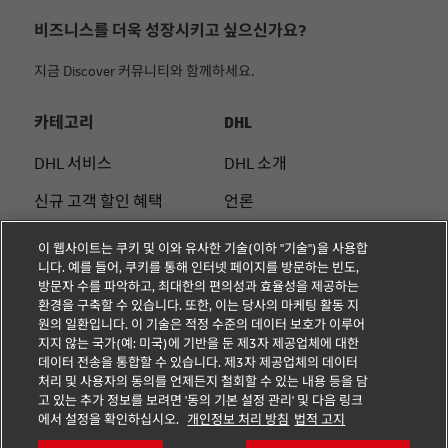
비즈니스를 더욱 성장시키고 싶으신가요?
지금 Discover 커뮤니티와 함께하세요.
카테고리
DHL
DHL 서비스
DHL 소개
신규 고객 할인 혜택
언론
중소기업 팁
법적 고지
이 웹사이트는 쿠키 및 이와 유사한 기술(이하 "기술")을 사용합
니다. 예를 들어, 쿠키를 통해 인터넷 페이지를 방문하는 빈도,
전자 상거래 조언
이용약관
방문자 수를 파악하고, 최대한의 편의성과 효율성을 제공하는
환경을 구축할 수 있습니다. 또한, 이는 당사의 마케팅 활동 지
B2B 조언
개인정보 처리방침
원의 일환입니다. 이 기술은 적정 수준의 데이터 보호가 이루어
지지 않는 국가(예: 미국)에 기반을 둔 제3자 제공업체에 대한
물류 조언
쿠키 설정
데이터 전송을 통합할 수 있습니다. 제3자 제공업체의 데이터
처리 및 사용자의 동의를 언제든지 철회할 수 있는 내용 등을 담
고 있는 추가 정보를 보려면 '동의 기본 설정 관리' 및 다음 링크
팔로우 하기
에서 설정을 확인하십시오.
개인정보 처리 방침
법적 고지