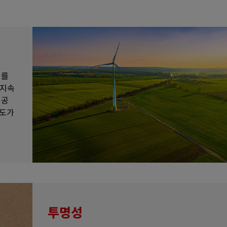
이를
 지속
성공
태도가
투명성