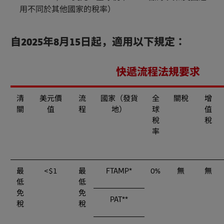
用不同於其他國家的稅率）
自2025年8月15日起，適用以下規定：
快遞流程法規要求
清
美元價
流
國家（發貨
全
關稅
增
關
值
程
地）
球
值
稅
稅
率
最
<$1
最
FTAMP*
0%
無
無
低
低
免
免
PAT**
稅
稅