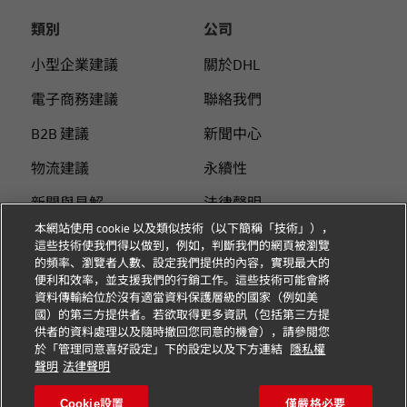
類別
公司
小型企業建議
關於DHL
電子商務建議
聯絡我們
B2B 建議
新聞中心
物流建議
永續性
新聞與見解
法律聲明
本網站使用 cookie 以及類似技術（以下簡稱「技術」），
使用DHL 寄件
使用條款
這些技術使我們得以做到，例如，判斷我們的網頁被瀏覽
的頻率、瀏覽者人數、設定我們提供的內容，實現最大的
個人付費指南
隱私
便利和效率，並支援我們的行銷工作。這些技術可能會將
資料傳輸給位於沒有適當資料保護層級的國家（例如美
Cookie 设置
國）的第三方提供者。若欲取得更多資訊（包括第三方提
供者的資料處理以及隨時撤回您同意的機會），請參閱您
於「管理同意喜好設定」下的設定以及下方連結
隱私權
關注我們
聲明
法律聲明
Cookie設置
僅嚴格必要