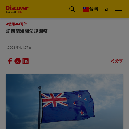
DHL 台灣：國際快遞商業洞察與物流指南
台灣
ZH
#使用dhl寄件
紐西蘭海關法規調整
2026年4月27日
分享