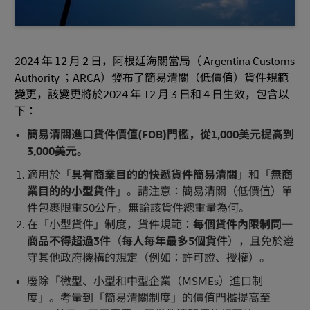
2024 年 12 月 2 日，阿根廷海關當局（ Argentina Customs
Authority ；ARCA）發布了簡易清關（低價值）貨件規範
變更，該變更將於2024 年 12 月 3 日和 4 日生效，包含以
下：
簡易清關進口貨件價值(FOB)門檻，從1,000美元提高到
3,000美元。
適用於「
具有商業目的的快遞貨件簡易清關
」和「
無商
業目的的小型貨件
」。請注意：簡易清關（低價值）單
件包裹限重50公斤，無論該貨件總重量為何。
在「小型貨件」制度，貨件規範：
每個貨件內限制同一
商品不得超過3件
（
每人每年最多5個貨件
），且免於遵
守其他政府機構的規定（例如：許可證、授權）。
廢除「微型、小型和中型企業（MSMEs）進口制
度」。考量到「簡易清關制度」的價值門檻提高至