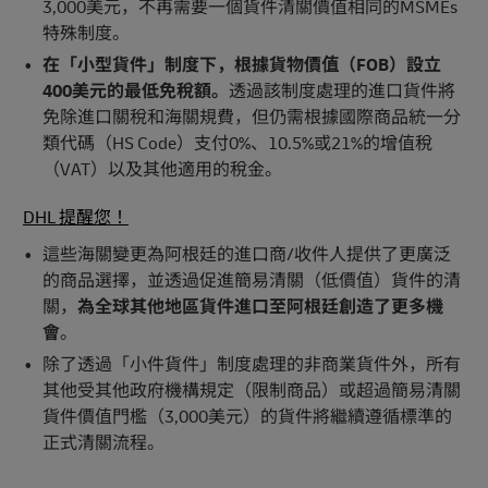
3,000美元，不再需要一個貨件清關價值相同的MSMEs
特殊制度。
在「小型貨件」制度下，根據貨物價值（FOB）設立
400美元的最低免稅額。
透過該制度處理的進口貨件將
免除進口關稅和海關規費，但仍需根據國際商品統一分
類代碼（HS Code）支付0%、10.5%或21%的增值稅
（VAT）以及其他適用的稅金。
DHL 提醒您！
這些海關變更為阿根廷的進口商/收件人提供了更廣泛
的商品選擇，並透過促進簡易清關（低價值）貨件的清
關，
為全球其他地區貨件進口至阿根廷創造了更多機
會
。
除了透過「小件貨件」制度處理的非商業貨件外，所有
其他受其他政府機構規定（限制商品）或超過簡易清關
貨件價值門檻（3,000美元）的貨件將繼續遵循標準的
正式清關流程。