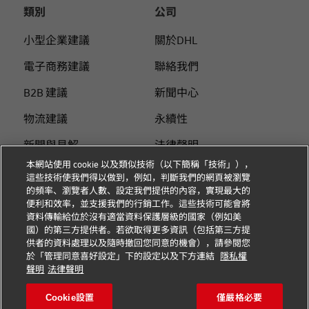
類別
公司
小型企業建議
關於DHL
電子商務建議
聯絡我們
B2B 建議
新聞中心
物流建議
永續性
新聞與見解
法律聲明
本網站使用 cookie 以及類似技術（以下簡稱「技術」），
使用DHL 寄件
使用條款
這些技術使我們得以做到，例如，判斷我們的網頁被瀏覽
的頻率、瀏覽者人數、設定我們提供的內容，實現最大的
個人付費指南
隱私
便利和效率，並支援我們的行銷工作。這些技術可能會將
資料傳輸給位於沒有適當資料保護層級的國家（例如美
Cookie 设置
國）的第三方提供者。若欲取得更多資訊（包括第三方提
供者的資料處理以及隨時撤回您同意的機會），請參閱您
於「管理同意喜好設定」下的設定以及下方連結
隱私權
關注我們
聲明
法律聲明
Cookie設置
僅嚴格必要