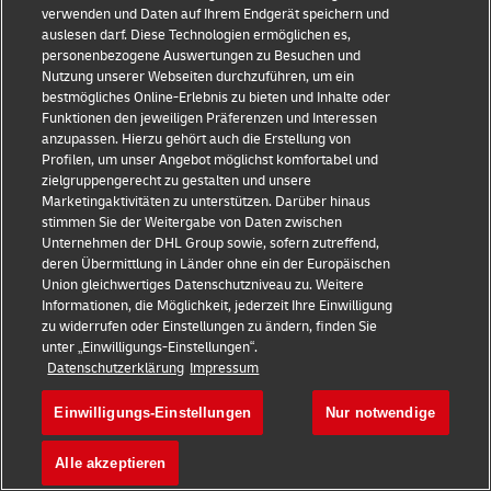
verwenden und Daten auf Ihrem Endgerät speichern und
auslesen darf. Diese Technologien ermöglichen es,
personenbezogene Auswertungen zu Besuchen und
Nutzung unserer Webseiten durchzuführen, um ein
Jetzt
bestmögliches Online-Erlebnis zu bieten und Inhalte oder
Geschäftskundenkonto
Funktionen den jeweiligen Präferenzen und Interessen
eröffnen
anzupassen. Hierzu gehört auch die Erstellung von
Profilen, um unser Angebot möglichst komfortabel und
zielgruppengerecht zu gestalten und unsere
Marketingaktivitäten zu unterstützen. Darüber hinaus
stimmen Sie der Weitergabe von Daten zwischen
Unternehmen der DHL Group sowie, sofern zutreffend,
deren Übermittlung in Länder ohne ein der Europäischen
Union gleichwertiges Datenschutzniveau zu. Weitere
Informationen, die Möglichkeit, jederzeit Ihre Einwilligung
zu widerrufen oder Einstellungen zu ändern, finden Sie
+
Bleiben Sie auf dem Laufenden!
unter „Einwilligungs-Einstellungen“.
Datenschutzerklärung
Impressum
Abonnieren Sie unseren Newsletter und
erhalten Sie als Erster exklusive Updates,
Einwilligungs-Einstellungen
Nur notwendige
spannende Angebote und Insider-Einblicke
Alle akzeptieren
Abonnieren