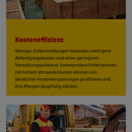
Kosteneffizienz
Weniger Zollanmeldungen bedeuten niedrigere
Abfertigungskosten und einen geringeren
Verwaltungsaufwand. Insbesondere Unternehmen
mit hohem Versandvolumen können von
deutlichen Kosteneinsparungen profitieren und
ihre Margen langfristig stärken.