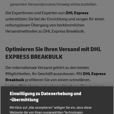
gesamten Versandprozess hinweg sicherzustellen.
Die Expertinnen und Experten von
DHL Express
unterstützen Sie bei der Einrichtung und sorgen für einen
reibungslosen Übergang von herkömmlichen
Versandmethoden zu DHL Express Breakbulk.
Optimieren Sie Ihren Versand mit DHL
EXPRESS BREAKBULK
Der internationale Versand gehört zu den besten
Möglichkeiten, Ihr Geschäft auszubauen. Mit
DHL Express
Breakbulk
profitieren Sie von einem schnelleren,
kosteneffizienteren und unkomplizierteren Weg zu neuen
Kundinnen und Kunden weltweit.
Einwilligung zu Datenerhebung und
-übermittlung
Eröffnen Sie jetzt ein DHL Express
Geschäftskundenkonto und starten Sie mit DHL Express
Mit Klick auf „Alle akzeptieren” willigen Sie ein, dass diese
Breakbulk.
Webseite die von Ihnen ausgewählten Technologien