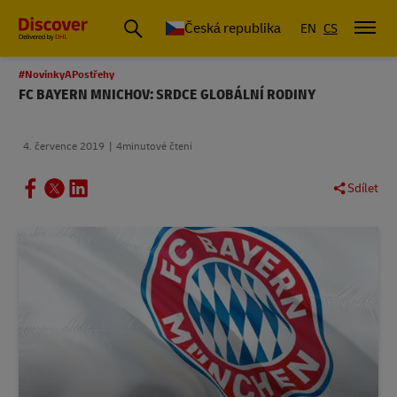
Česká republika
EN
CS
#NovinkyAPostřehy
FC BAYERN MNICHOV: SRDCE GLOBÁLNÍ RODINY
4. července 2019
4minutové čtení
Sdílet