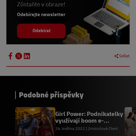
Zůstaňte v obraze!
Odebírejte newsletter
Odebírat
Sdílet
Podobné příspěvky
Girl Power: Podnikatelky
využívají boom e-
commerce v Africe
26. května 2022
2minutové čtení