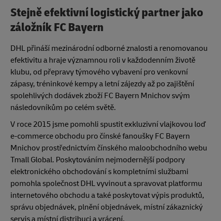
Stejně efektivní logistický partner jako
záložník FC Bayern
DHL přináší mezinárodní odborné znalosti a renomovanou
efektivitu a hraje významnou roli v každodenním životě
klubu, od přepravy týmového vybavení pro venkovní
zápasy, tréninkové kempy a letní zájezdy až po zajištění
spolehlivých dodávek zboží FC Bayern Mnichov svým
následovníkům po celém světě.
V roce 2015 jsme pomohli spustit exkluzivní vlajkovou loď
e-commerce obchodu pro čínské fanoušky FC Bayern
Mnichov prostřednictvím čínského maloobchodního webu
Tmall Global. Poskytováním nejmodernější podpory
elektronického obchodování s kompletními službami
pomohla společnost DHL vyvinout a spravovat platformu
internetového obchodu a také poskytovat výpis produktů,
správu objednávek, plnění objednávek, místní zákaznický
servis a místní distribuci a vrácení.