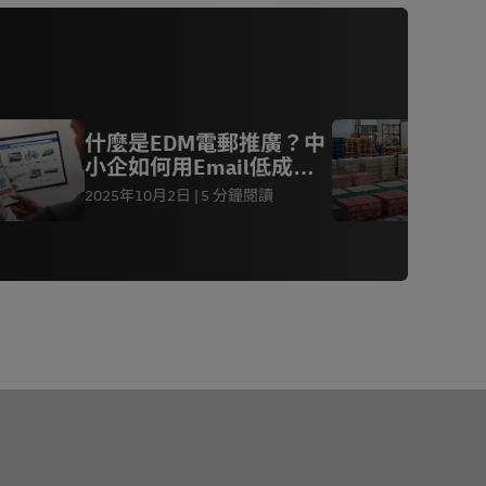
什麼是EDM電郵推廣？中
小企如何用Email低成本
搵生意？
2025年10月2日
5 分鐘閱讀
2