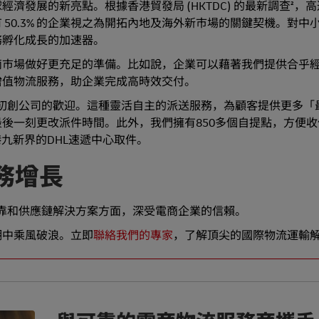
展的新亮點。根據香港貿發局 (HKTDC) 的最新調查²，高達 
50.3% 的企業視之為開拓內地及海外新市場的關鍵契機。對中
務孵化成長的加速器。
商市場做好更充足的準備。比如說，企業可以藉著我們提供合乎
增值物流服務，助企業完成高時效交付。
初創公司的歡迎。這種靈活自主的派送服務，為顧客提供更多「
後一刻更改派件時間。此外，我們擁有850多個自提點，方便收
遍佈港九新界的DHL速遞中心取件。
務增長
迅速可靠和供應鏈解決方案方面，深受電商企業的信賴。
潮中乘風破浪。立即
聯絡我們的專家
，了解頂尖的國際物流運輸