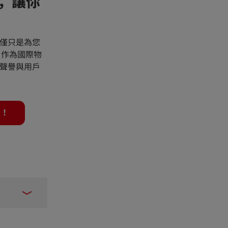
，讓你
僅只是為您
s 作為國際物
聲譽與用戶
扣！