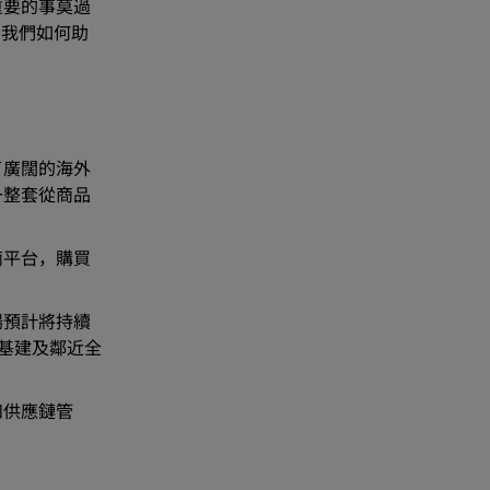
重要的事莫過
示我們如何助
了廣闊的海外
一整套從商品
商平台，購買
場預計將持續
數碼基建及鄰近全
和供應鏈管