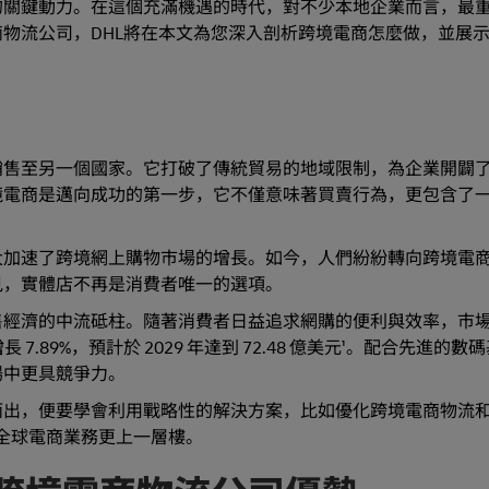
的關鍵動力。在這個充滿機遇的時代，對不少本地企業而言，最
物流公司，DHL將在本文為您深入剖析跨境電商怎麼做，並展
銷售至另一個國家。它打破了傳統貿易的地域限制，為企業開闢
境電商是邁向成功的第一步，它不僅意味著買賣行為，更包含了
大加速了跨境網上購物巿場的增長。如今，人們紛紛轉向跨境電
見，實體店不再是消費者唯一的選項。
售經濟的中流砥柱。隨著消費者日益追求網購的便利與效率，市
 7.89%，預計於 2029 年達到 72.48 億美元¹。配合先進的
場中更具競爭力。
而出，便要學會利用戰略性的解決方案，比如優化跨境電商物流
您的全球電商業務更上一層樓。