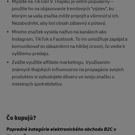
Myslite na TikTok! V Thajsku je veľmi populárny –
použite ho na objavovanie trendových "výziev", ku
ktorým sa vaša značka môže pripojiť a všimnúť si ich.
Nezabudnite, aby bol obsah zábavný a pútavý.
Mnoho značiek vysiela naživo na kanáloch ako
Instagram, TikTok a Facebook. To im umožňuje zapájať a
komunikovať so zákazníkmi na hlbšej úrovni, čo vedie k
vyššiemu predaju.
Zvážte využitie affiliate marketingu. Využívaním
známych thajských influencerov na propagáciu svojich
produktov si vybudujete dôveru vo svoju značku u
miestnych spotrebiteľov.
Čo kupujú?
Popredné kategórie elektronického obchodu B2C v