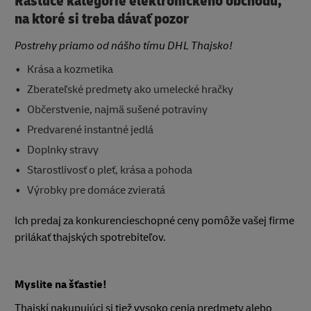
Rastúce kategórie elektronického obchodu,
na ktoré si treba dávať pozor
Postrehy priamo od nášho tímu DHL Thajsko!
Krása a kozmetika
Zberateľské predmety ako umelecké hračky
Občerstvenie, najmä sušené potraviny
Predvarené instantné jedlá
Doplnky stravy
Starostlivosť o pleť, krása a pohoda
Výrobky pre domáce zvieratá
Ich predaj za konkurencieschopné ceny pomôže vašej firme
prilákať thajských spotrebiteľov.
Myslite na šťastie!
Thajskí nakupujúci si tiež vysoko cenia predmety alebo