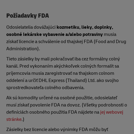
Požiadavky FDA
Odosielatelia dovážajúci
kozmetiku, lieky, doplnky,
osobné lekárske vybavenie a/alebo potraviny
musia
získať licencie a schválenie od thajskej FDA (Food and Drug
Administration).
Tieto zásielky by mali pokračovať iba cez formálny colný
kanál. Pred vykonaním akýchkoľvek colných formalít sa
príjemcovia musia zaregistrovať na thajskom colnom
oddelení a určiť DHL Express (Thailand) Ltd. ako svojho
sprostredkovateľa colného odbavenia.
Ak sú komodity určené na osobné použitie, odosielateľ
musí získať povolenie FDA na dovoz. (Všetky podrobnosti o
definíciách osobného použitia FDA nájdete na
jej webovej
stránke
.)
Zásielky bez licencie alebo výnimky FDA môžu byť