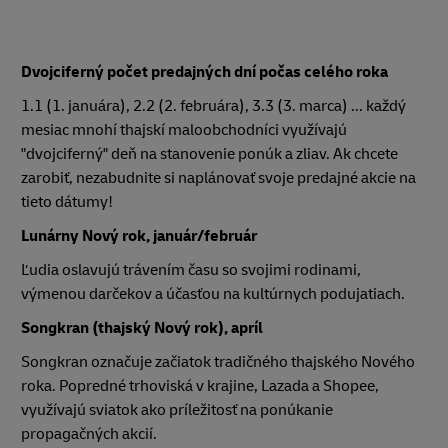
Dvojciferný počet predajných dní počas celého roka
1.1 (1. januára), 2.2 (2. februára), 3.3 (3. marca) ... každý
mesiac mnohí thajskí maloobchodníci využívajú
"dvojciferný" deň na stanovenie ponúk a zliav. Ak chcete
zarobiť, nezabudnite si naplánovať svoje predajné akcie na
tieto dátumy!
Lunárny Nový rok, január/február
Ľudia oslavujú trávením času so svojimi rodinami,
výmenou darčekov a účasťou na kultúrnych podujatiach.
Songkran (thajský Nový rok), apríl
Songkran označuje začiatok tradičného thajského Nového
roka. Popredné trhoviská v krajine, Lazada a Shopee,
využívajú sviatok ako príležitosť na ponúkanie
propagačných akcií.