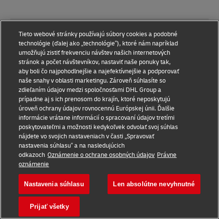
REFERENCIE
Tieto webové stránky používajú súbory cookies a podobné
technológie (ďalej ako „technológie“), ktoré nám napríklad
1 –
Správa medzinárodného obchodu, 2024
umožňujú zistiť frekvenciu návštev našich internetových
stránok a počet návštevníkov, nastaviť naše ponuky tak,
2 –
Statista, 2024
aby boli čo najpohodlnejšie a najefektívnejšie a podporovať
naše snahy v oblasti marketingu. Zároveň súhlasíte so
3 –
Správa medzinárodného obchodu, 2024
zdieľaním údajov medzi spoločnosťami DHL Group a
prípadne aj s ich prenosom do krajín, ktoré neposkytujú
4 –
J. P. Morgan, 2021
úroveň ochrany údajov rovnocennú Európskej únii. Ďalšie
informácie vrátane informácií o spracovaní údajov tretími
5 –
Britannica, 2023
poskytovateľmi a možnosti kedykoľvek odvolať svoj súhlas
6 –
Podobný web, 2024
nájdete vo svojich nastaveniach v časti „Spravovať
Zostaňte v obraze!
nastavenia súhlasu“ a na nasledujúcich
7, 8, 9, 10 –
Správa We Are Social & Meltwater,
odkazoch
Oznámenie o ochrane osobných údajov
Právne
Prihláste sa na odber nášho bulletinu a buďte
2024
oznámenie
prvý, kto dostane exkluzívne aktualizácie,
vzrušujúce ponuky a zasvätené informácie
Nastavenia súhlasu
Len absolútne nevyhnutné
Odoberať
Prijať všetky