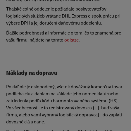
Thajské colné oddelenie požiadalo poskytovateľov
logistických služieb vrátane DHL Express o spoluprácu pri
výbere DPH a jej doručení daňovému oddeleniu.
Ďalšie podrobnosti a informácie o tom, čo to znamená pre
vašu firmu, nájdete na tomto
odkaze
.
Náklady na dopravu
Pokiaľ nie je oslobodený, všetok dovážaný komerčný tovar
podlieha clu a daniam na základe jeho nomenklatúrneho
zatriedenia podľa kódu harmonizovaného systému (HS).
Vo všeobecnosti je to registrovaný dovozca (t. j. buď vaša
firma, alebo vami vybraný logistický dopravca), kto zaplatí
dovozné clá a dane.