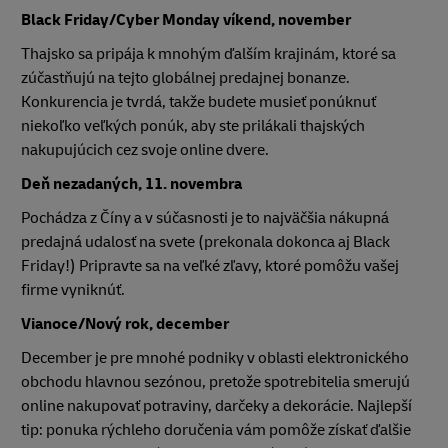
Black Friday/Cyber Monday víkend, november
Thajsko sa pripája k mnohým ďalším krajinám, ktoré sa
zúčastňujú na tejto globálnej predajnej bonanze.
Konkurencia je tvrdá, takže budete musieť ponúknuť
niekoľko veľkých ponúk, aby ste prilákali thajských
nakupujúcich cez svoje online dvere.
Deň nezadaných, 11. novembra
Pochádza z Číny a v súčasnosti je to najväčšia nákupná
predajná udalosť na svete (prekonala dokonca aj Black
Friday!) Pripravte sa na veľké zľavy, ktoré pomôžu vašej
firme vyniknúť.
Vianoce/Nový rok, december
December je pre mnohé podniky v oblasti elektronického
obchodu hlavnou sezónou, pretože spotrebitelia smerujú
online nakupovať potraviny, darčeky a dekorácie. Najlepší
tip: ponuka rýchleho doručenia vám pomôže získať ďalšie