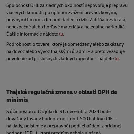
Spoločnosť DHL za žiadnych okolností nepovoľuje prepravu
viacerých komodít po úplnom zvážení prevádzkovými,
právnymi tímami a tímami riadenia rizík. Zahŕňajú zvieratá,
nebezpečné alebo horľavé materiály a nelegálne narkotiká.
Ďalšie informácie nájdete
tu
.
Podrobnosti o tovare, ktorý je obmedzený alebo zakázaný
na dovoz alebo vývoz thajskými úradmi – a preto vyžaduje
povolenie od príslušných vládnych agentúr – nájdete
tu
.
Thajská regulačná zmena v oblasti DPH de
minimis
S účinnosťou od 5. júla do 31. decembra 2024 bude
dovážaný tovar v hodnote od 1 do 1 500 bahtov (CIF –
náklady, poistenie a prepravné) podliehať dani z pridanej
hodnoty (DPH), ktorá predtým nebola uložená.