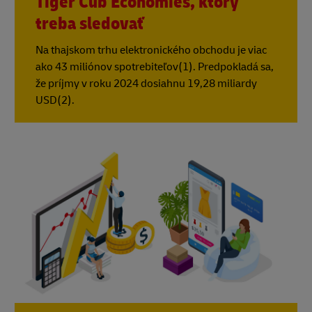
Tiger Cub Economies, ktorý
treba sledovať
Na thajskom trhu elektronického obchodu je viac
ako 43 miliónov spotrebiteľov(1). Predpokladá sa,
že príjmy v roku 2024 dosiahnu 19,28 miliardy
USD(2).