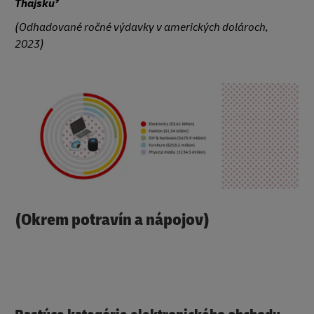
9
Thajsku
(Odhadované ročné výdavky v amerických dolároch,
2023)
(Okrem potravín a nápojov)