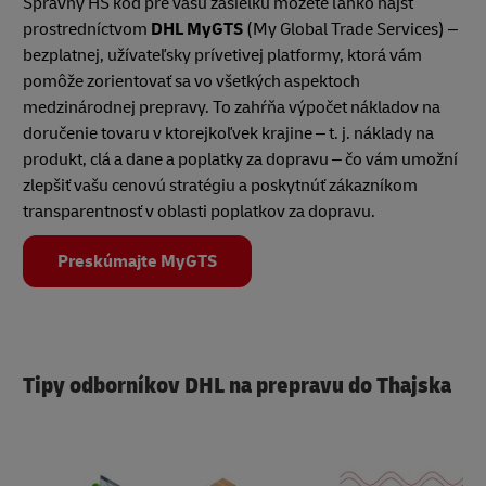
Správny HS kód pre vašu zásielku môžete ľahko nájsť
prostredníctvom
DHL MyGTS
(My Global Trade Services) –
bezplatnej, užívateľsky prívetivej platformy, ktorá vám
pomôže zorientovať sa vo všetkých aspektoch
medzinárodnej prepravy. To zahŕňa výpočet nákladov na
doručenie tovaru v ktorejkoľvek krajine – t. j. náklady na
produkt, clá a dane a poplatky za dopravu – čo vám umožní
zlepšiť vašu cenovú stratégiu a poskytnúť zákazníkom
transparentnosť v oblasti poplatkov za dopravu.
Preskúmajte MyGTS
Tipy odborníkov DHL na prepravu do Thajska