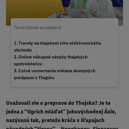
Tento článok sa zaoberá
Trendy na thajskom trhu elektronického
obchodu
Online nákupné návyky thajských
spotrebiteľov
Colné usmernenia vrátane dovozných
predpisov v Thajsku
Uvažovali ste o preprave do Thajska? Je to
jedna z "tigrích mláďat" juhovýchodnej Ázie,
nazývaná tak, pretože kráča v šľapajach
pôvodných "tigrov" – Hongkongu, Singapuru,