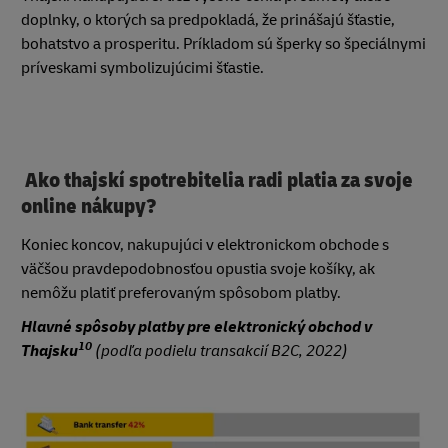
doplnky, o ktorých sa predpokladá, že prinášajú šťastie,
bohatstvo a prosperitu. Príkladom sú šperky so špeciálnymi
príveskami symbolizujúcimi šťastie.
Ako thajskí spotrebitelia radi platia za svoje
online nákupy?
Koniec koncov, nakupujúci v elektronickom obchode s
väčšou pravdepodobnosťou opustia svoje košíky, ak
nemôžu platiť preferovaným spôsobom platby.
Hlavné spôsoby platby pre elektronický obchod v
10
Thajsku
(podľa podielu transakcií B2C, 2022)