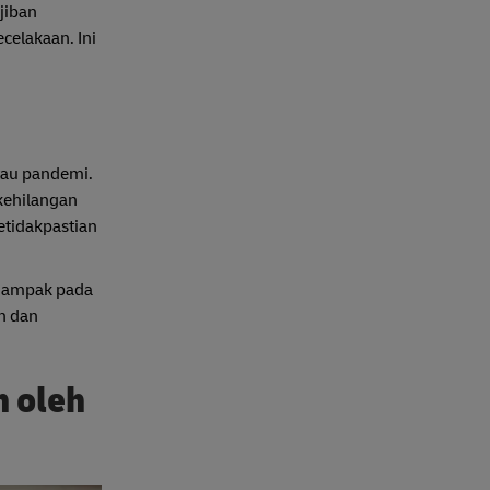
jiban
celakaan. Ini
tau pandemi.
kehilangan
etidakpastian
rdampak pada
n dan
n oleh