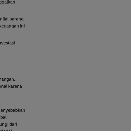
nggalkan
nilai barang
 keuangan ini
vestasi
enangan,
onal karena
t menyebabkan
bal,
ungi dari