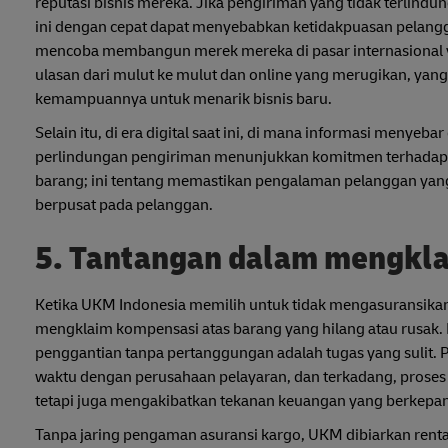
reputasi bisnis mereka. Jika pengiriman yang tidak terlind
ini dengan cepat dapat menyebabkan ketidakpuasan pelang
mencoba membangun merek mereka di pasar internasional y
ulasan dari mulut ke mulut dan online yang merugikan, yan
kemampuannya untuk menarik bisnis baru.
Selain itu, di era digital saat ini, di mana informasi menyeba
perlindungan pengiriman menunjukkan komitmen terhadap k
barang; ini tentang memastikan pengalaman pelanggan yang
berpusat pada pelanggan.
5. Tantangan dalam mengkl
Ketika UKM Indonesia memilih untuk tidak mengasuransika
mengklaim kompensasi atas barang yang hilang atau rusak
penggantian tanpa pertanggungan adalah tugas yang sulit. 
waktu dengan perusahaan pelayaran, dan terkadang, prose
tetapi juga mengakibatkan tekanan keuangan yang berkepa
Tanpa jaring pengaman asuransi kargo, UKM dibiarkan renta