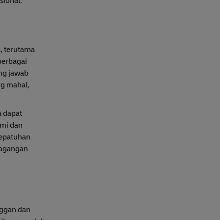
sional.
, terutama
berbagai
ung jawab
ng mahal,
a dapat
mi dan
kepatuhan
dagangan
nggan dan