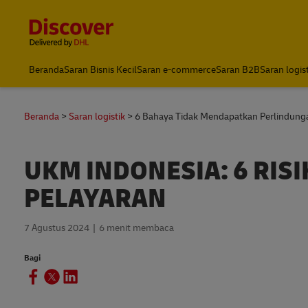
Content and Navigation
DHL Express Indonesia
Beranda
Saran Bisnis Kecil
Saran e-commerce
Saran B2B
Saran logis
Beranda
Saran logistik
6 Bahaya Tidak Mendapatkan Perlindung
UKM INDONESIA: 6 RI
PELAYARAN
7 Agustus 2024
6 menit membaca
Bagi