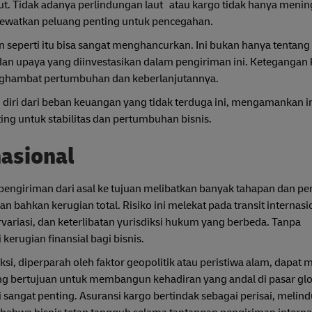
aut. Tidak adanya perlindungan laut atau kargo tidak hanya meni
melewatkan peluang penting untuk pencegahan.
 seperti itu bisa sangat menghancurkan. Ini bukan hanya tentang 
 dan upaya yang diinvestasikan dalam pengiriman ini. Ketegangan
enghambat pertumbuhan dan keberlanjutannya.
ri dari beban keuangan yang tidak terduga ini, mengamankan in
ng untuk stabilitas dan pertumbuhan bisnis.
nasional
 pengiriman dari asal ke tujuan melibatkan banyak tahapan dan p
bahkan kerugian total. Risiko ini melekat pada transit internasi
rvariasi, dan keterlibatan yurisdiksi hukum yang berbeda. Tanpa
kerugian finansial bagi bisnis.
rediksi, diperparah oleh faktor geopolitik atau peristiwa alam, dapa
g bertujuan untuk membangun kehadiran yang andal di pasar glo
angat penting. Asuransi kargo bertindak sebagai perisai, melind