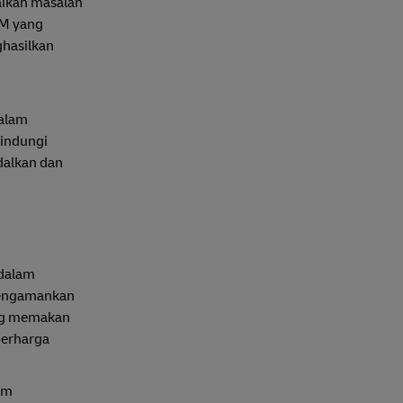
saikan masalah
KM yang
ghasilkan
dalam
lindungi
dalkan dan
 dalam
 mengamankan
ang memakan
berharga
am