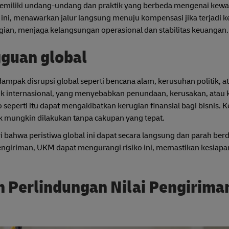
memiliki undang-undang dan praktik yang berbeda mengenai kewa
, menawarkan jalur langsung menuju kompensasi jika terjadi ke
ian, menjaga kelangsungan operasional dan stabilitas keuangan.
gguan global
mpak disrupsi global seperti bencana alam, kerusuhan politik, a
tik internasional, yang menyebabkan penundaan, kerusakan, atau 
seperti itu dapat mengakibatkan kerugian finansial bagi bisnis. K
ak mungkin dilakukan tanpa cakupan yang tepat.
i bahwa peristiwa global ini dapat secara langsung dan parah be
engiriman, UKM dapat mengurangi risiko ini, memastikan kesiapa
 Perlindungan Nilai Pengirima