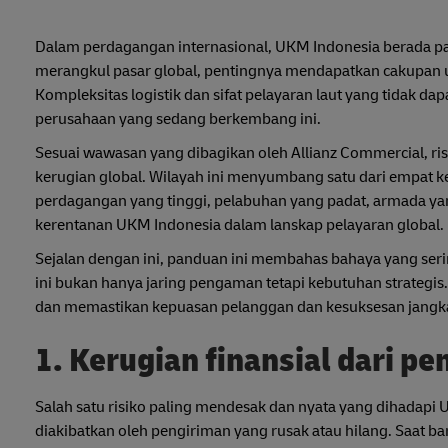
Dalam perdagangan internasional, UKM Indonesia berada pad
merangkul pasar global, pentingnya mendapatkan cakupan u
Kompleksitas logistik dan sifat pelayaran laut yang tidak d
perusahaan yang sedang berkembang ini.
Sesuai wawasan yang dibagikan oleh Allianz Commercial, risi
kerugian global. Wilayah ini menyumbang satu dari empat ke
perdagangan yang tinggi, pelabuhan yang padat, armada yan
kerentanan UKM Indonesia dalam lanskap pelayaran global.
Sejalan dengan ini, panduan ini membahas bahaya yang ser
ini bukan hanya jaring pengaman tetapi kebutuhan strategi
dan memastikan kepuasan pelanggan dan kesuksesan jangka p
1. Kerugian finansial dari p
Salah satu risiko paling mendesak dan nyata yang dihadapi
diakibatkan oleh pengiriman yang rusak atau hilang. Saat ba