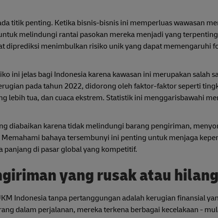
a titik penting. Ketika bisnis-bisnis ini memperluas wawasan me
ntuk melindungi rantai pasokan mereka menjadi yang terpenting
apat diprediksi menimbulkan risiko unik yang dapat memengaruhi f
ko ini jelas bagi Indonesia karena kawasan ini merupakan salah s
rugian pada tahun 2022, didorong oleh faktor-faktor seperti ting
g lebih tua, dan cuaca ekstrem. Statistik ini menggarisbawahi m
ing diabaikan karena tidak melindungi barang pengiriman, meny
s. Memahami bahaya tersembunyi ini penting untuk menjaga kepen
anjang di pasar global yang kompetitif.
engiriman yang rusak atau hilan
 UKM Indonesia tanpa pertanggungan adalah kerugian finansial ya
rang dalam perjalanan, mereka terkena berbagai kecelakaan - mula