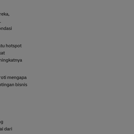
reka,
.
ondasi
atu hotspot
kat
eningkatnya
oroti mengapa
tingan bisnis
g
ng
i dari