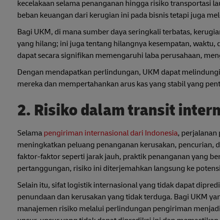
kecelakaan selama penanganan hingga risiko transportasi l
beban keuangan dari kerugian ini pada bisnis tetapi juga 
Bagi UKM, di mana sumber daya seringkali terbatas, kerugian
yang hilang; ini juga tentang hilangnya kesempatan, waktu,
dapat secara signifikan memengaruhi laba perusahaan, m
Dengan mendapatkan perlindungan, UKM dapat melindungi di
mereka dan mempertahankan arus kas yang stabil yang penti
2. Risiko dalam transit inter
Selama
pengiriman internasional dari Indonesia
, perjalanan
meningkatkan peluang penanganan kerusakan, pencurian, dan 
faktor-faktor seperti jarak jauh, praktik penanganan yang be
pertanggungan, risiko ini diterjemahkan langsung ke potensi 
Selain itu, sifat logistik internasional yang tidak dapat dip
penundaan dan kerusakan yang tidak terduga. Bagi UKM yan
manajemen risiko melalui perlindungan pengiriman menjadi s