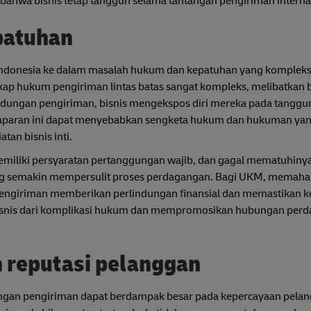
 bahwa bisnis tetap tangguh selama tantangan pengiriman interna
patuhan
Indonesia ke dalam masalah hukum dan kepatuhan yang kompleks
kap hukum pengiriman lintas batas sangat kompleks, melibatkan 
indungan pengiriman, bisnis mengekspos diri mereka pada tangg
 Paparan ini dapat menyebabkan sengketa hukum dan hukuman ya
tan bisnis inti.
memiliki persyaratan pertanggungan wajib, dan gagal mematuhiny
ng semakin mempersulit proses perdagangan. Bagi UKM, memaha
pengiriman memberikan perlindungan finansial dan memastikan 
 bisnis dari komplikasi hukum dan mempromosikan hubungan per
 reputasi pelanggan
ngan pengiriman dapat berdampak besar pada kepercayaan pela