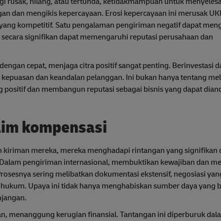
ungi rusak, hilang, atau tertunda, ketidakmampuan untuk menyele
gan dan mengikis kepercayaan. Erosi kepercayaan ini merusak U
ang kompetitif. Satu pengalaman pengiriman negatif dapat men
g secara signifikan dapat memengaruhi reputasi perusahaan dan
r dengan cepat, menjaga citra positif sangat penting. Berinvestasi 
epuasan dan keandalan pelanggan. Ini bukan hanya tentang me
 positif dan membangun reputasi sebagai bisnis yang dapat dian
aim kompensasi
n kiriman mereka, mereka menghadapi rintangan yang signifikan
. Dalam pengiriman internasional, membuktikan kewajiban dan
Prosesnya sering melibatkan dokumentasi ekstensif, negosiasi y
s hukum. Upaya ini tidak hanya menghabiskan sumber daya yang 
njangan.
n, menanggung kerugian finansial. Tantangan ini diperburuk dal